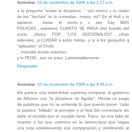
Anónimo
10 de noviembre de 2008 a las 1:27 a.m.
a la pregunta "existe la dictadura..." vos mismo c tu relato
de los "hechos" te lo contestas...mepa. no? En el Hall y lo
tapiaron ....hasta el techo..y c vez hay MAS
POLICIAS....sabemos CUANTO SE PAGA (del bolsillo del
socio, obvio) POR "LOS ADICIONALES?......cifras
siderales...p CUIDAR a estos hdmp...y si a los garpados q
"aplauden" al Cholo
...mamiiita donde estamos
y lo PEOR...aun no paso. Lamentablemente
Responder
Anónimo
10 de noviembre de 2008 a las 8:48 a.m.
Me parece una imbecilidad suprema comparar el gobierno
de Alfonsìn con "la dictadura de Aguilar". Hiciste un juego
de palabras que no se entiende lo que querès poner. Usàs
la palabra "trillado" al principio y al final del comentario sin
darle el sentido que el vocablo tiene. Flaco, es una falta de
respeto a los que creemos en la democracia que hagas
una nota estableciendo esa comparaciòn y nombrando al