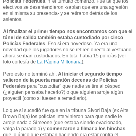
Policías Federales
. Y el tumulto comenzó. Fue tal que los
efectivos se desentendieron -sabían que era una agresión
en sí misma su presencia- y se retiraron detrás de los
asientos.
Al finalizar el primer tiempo nos encontramos con que el
túnel de salida también estaba custodiado por cinco
Policías Federales
. Eso sí era novedoso. Ya era una
novedad que los jugadores no se retiren directo al vestuario,
ahora se iban custodiados. En total había 15 policías (ver
foto cortesía de
La Página Millonaria
).
Pero esto no terminó ahí.
Al iniciar el segundo tiempo
salieron de la puerta maratón decenas de Policías
Federales
para "custodiar" que nadie se tire al césped
(¿alguien pensaba hacerlo?) o que alguien arroje algún
proyectil (como si fuesen a remediarlo).
Lo que sí sucedió fue que en la tribuna Sívori Baja (ex Alte.
Brown Baja) los policías intervinieron para que nadie le
arroje nada a Simeone (que estaba siendo ovacionado,
valga la paradoja) y
comenzaron a filmar a los hinchas
que lo único que estaban haciendo era estar contra el