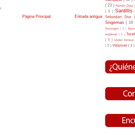
( 23 )
Ramón Díaz
o
Santillis
( 6 )
Página Principal
Entrada antigua
Sebastian Srur
Singerman
( 18
Sonzogni
( 2 )
Spo
Tara
suplente
( 1 )
( 5 )
Under Armou
( 5 )
Villarroel
( 3 )