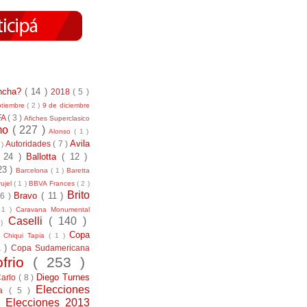
incha?
( 14 )
2018
( 5 )
ptiembre
( 2 )
9 de diciembre
FA
( 3 )
Afiches Superclasico
smo
( 227 )
Alonso
( 1 )
Avila
Autoridades
( 7 )
 )
( 24 )
Ballotta
( 12 )
23 )
Barcelona
( 1 )
Baretta
ujel
( 1 )
BBVA Frances
( 2 )
Brito
Bravo
( 11 )
 6 )
 1 )
Caravana Monumental
Caselli
( 140 )
 )
)
Copa
Chiqui Tapia
( 1 )
1 )
Copa Sudamericana
ofrio
( 253 )
Diego Turnes
Carlo
( 8 )
Elecciones
ía
( 5 )
)
Elecciones 2013