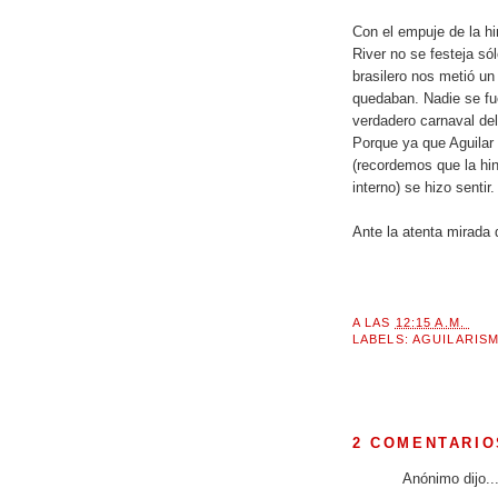
Con el empuje de la hi
River no se festeja s
brasilero nos metió un
quedaban. Nadie se fue
verdadero carnaval del
Porque ya que Aguilar
(recordemos que la hin
interno) se hizo senti
Ante la atenta mirada 
A LAS
12:15 A.M.
LABELS:
AGUILARIS
2 COMENTARIO
Anónimo dijo..