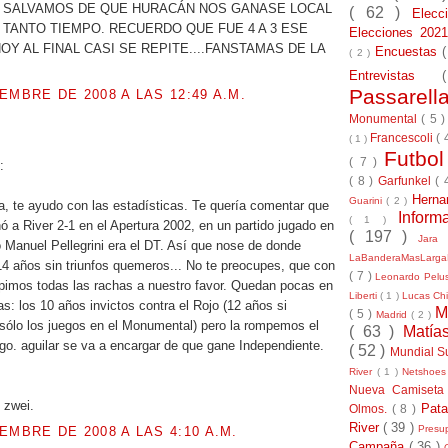
 SALVAMOS DE QUE HURACÁN NOS GANASE LOCAL
( 62 )
Elec
TANTO TIEMPO. RECUERDO QUE FUE 4 A 3 ESE
Elecciones 20
HOY AL FINAL CASI SE REPITE....FANSTAMAS DE LA
Encuestas
( 2 )
Entrevistas
Passarel
EMBRE DE 2008 A LAS 12:49 A.M.
Monumental
( 5 
Francescoli
( 
.
( 1 )
Futbo
( 7 )
:
( 8 )
Garfunkel
( 
Herna
Guarini
( 2 )
a, te ayudo con las estadísticas. Te quería comentar que
Inform
( 1 )
ó a River 2-1 en el Apertura 2002, en un partido jugado en
( 197 )
Jara
Manuel Pellegrini era el DT. Así que nose de donde
LaBanderaMasLarg
14 años sin triunfos quemeros... No te preocupes, que con
( 7 )
Leonardo Pel
pimos todas las rachas a nuestro favor. Quedan pocas en
Liberti
( 1 )
Lucas Chi
as: los 10 años invictos contra el Rojo (12 años si
M
( 5 )
Madrid
( 2 )
ólo los juegos en el Monumental) pero la rompemos el
( 63 )
Matía
o. aguilar se va a encargar de que gane Independiente.
( 52 )
Mundial S
River
( 1 )
Netshoe
Nueva Camiseta
 zwei.
Pat
Olmos.
( 8 )
River
( 39 )
Presu
EMBRE DE 2008 A LAS 4:10 A.M.
Campaña
( 36 )