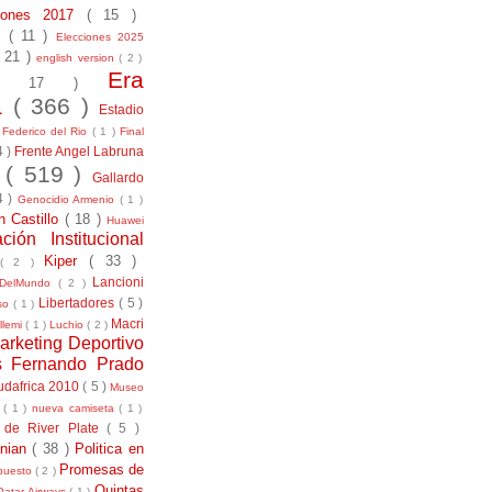
ciones 2017
( 15 )
21
( 11 )
Elecciones 2025
( 21 )
english version
( 2 )
Era
( 17 )
la
( 366 )
Estadio
)
Federico del Rio
( 1 )
Final
4 )
Frente Angel Labruna
l
( 519 )
Gallardo
4 )
Genocidio Armenio
( 1 )
n Castillo
( 18 )
Huawei
ación Institucional
Kiper
( 33 )
( 2 )
Lancioni
aDelMundo
( 2 )
Libertadores
( 5 )
uso
( 1 )
Macri
llemi
( 1 )
Luchio
( 2 )
arketing Deportivo
s Fernando Prado
udafrica 2010
( 5 )
Museo
s
( 1 )
nueva camiseta
( 1 )
 de River Plate
( 5 )
anian
( 38 )
Politica en
Promesas de
puesto
( 2 )
Quintas
Qatar Airways
( 1 )