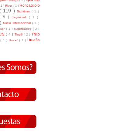
Roncagliolo
( 1 )
River
( 1 )
( 119 )
Schvimer
( 1 )
( 9 )
Seguridad
( 1 )
 )
Socio Internacional
( 1 )
nsor
( 1 )
superclásico
( 2 )
tuty
( 4 )
Trillo
Tinelli
( 2 )
Urueña
r
( 1 )
Unicef
( 1 )