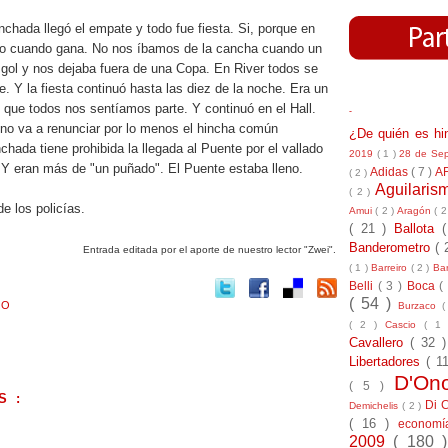
nchada llegó el empate y todo fue fiesta. Si, porque en
ólo cuando gana. No nos íbamos de la cancha cuando un
 gol y nos dejaba fuera de una Copa. En River todos se
. Y la fiesta continuó hasta las diez de la noche. Era un
 que todos nos sentíamos parte. Y continuó en el Hall.
-
 no va a renunciar por lo menos el hincha común
¿De quién es h
chada tiene prohibida la llegada al Puente por el vallado
2019
( 1 )
28 de Se
r. Y eran más de "un puñado". El Puente estaba lleno.
Adidas
( 7 )
A
( 2 )
Aguilari
( 2 )
de los policías.
Amui
( 2 )
Aragón
( 2
( 21 )
Ballota
Banderometro
( 
Entrada editada por el aporte de nuestro lector "Zwei".
( 1 )
Barreiro
( 2 )
Bar
Belli
( 3 )
Boca
(
( 54 )
MO
Burzaco
(
( 2 )
Cascio
( 1
Cavallero
( 32 
Libertadores
( 1
D'On
( 5 )
S :
Di 
Demichelis
( 2 )
( 16 )
econom
.
2009
( 180 