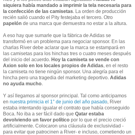
siquiera había mandado a imprimir la tela necesaria para
la confección de las camisetas
. La orden de producción
recién salió cuando el Pity festejaba el tercero. Otro
papelón
de una marca que demuestra no estar a la altura.
A eso hay que sumarle que la fábrica de Adidas se
transformó en un problema para negociar sponsor. En las
charlas River debe aclarar que la marca se estampará en
las camisetas para los hinchas tres o cuatro meses después
del inicio del acuerdo.
Hoy la camiseta se vende con
Axion solo en los locales propios de Adidas
, en el resto
la camiseta no tiene ningún sponsor. Una alegría para el
hincha pero una tragedia del marketing deportivo.
Adidas
no ayuda mucho
.
Y así llegamos al sponsor principal. Tal como anticipamos
en
nuestra primicia el 1° de junio del año pasado
, River
estaba intentando igualar el contrato que había conseguido
Boca. No iba a ser fácil dado que
Qatar estaba
devolviendo un favor político
por lo que el precio creció
artificialmente. Colocaron una cláusula de exclusividad -
para evitar que patrocinen a River- e incluso, cometiendo un