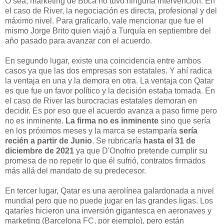
O sea, marketing de Boca no tuvo ninguna intervención. En
el caso de River, la negociación es directa, profesional y del
máximo nivel. Para graficarlo, vale mencionar que fue el
mismo Jorge Brito quien viajó a Turquía en septiembre del
año pasado para avanzar con el acuerdo.
En segundo lugar, existe una coincidencia entre ambos
casos ya que las dos empresas son estatales. Y ahí radica
la ventaja en una y la demora en otra. La ventaja con Qatar
es que fue un favor político y la decisión estaba tomada. En
el caso de River las burocracias estatales demoran en
decidir. Es por eso que el acuerdo avanza a paso firme pero
no es inminente.
La firma no es inminente
sino que sería
en los próximos meses y la marca se estamparía
sería
recién a partir de Junio
. Se rubricaría
hasta el 31 de
diciembre de 2021
ya que D'Onofrio pretende cumplir su
promesa de no repetir lo que él sufrió, contratos firmados
más allá del mandato de su predecesor.
En tercer lugar, Qatar es una aerolínea galardonada a nivel
mundial pero que no puede jugar en las grandes ligas. Los
qataríes hicieron una inversión gigantesca en aeronaves y
marketing (Barcelona FC, por ejemplo), pero están