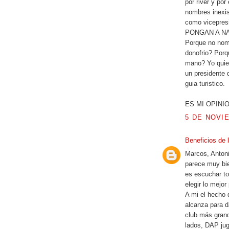
por river y por
nombres inexis
como vicepres
PONGAN A NAP
Porque no nomb
donofrio? Porq
mano? Yo quie
un presidente 
guia turistico.
ES MI OPINIO
5 DE NOVIE
Beneficios de 
Marcos, Antoni
parece muy bie
es escuchar to
elegir lo mejor
A mi el hecho 
alcanza para d
club más grand
lados, DAP jug