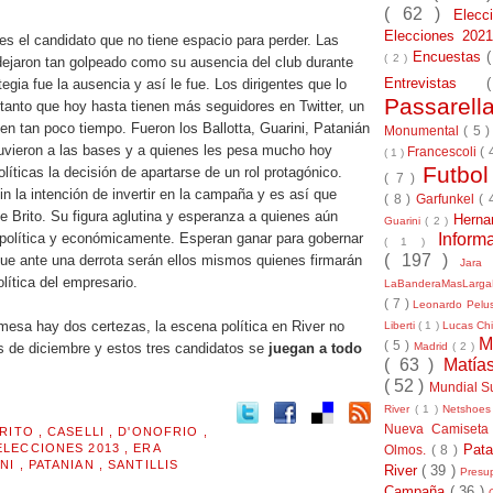
( 62 )
Elec
Elecciones 20
es el candidato que no tiene espacio para perder. Las
Encuestas
( 2 )
dejaron tan golpeado como su ausencia del club durante
Entrevistas
egia fue la ausencia y así le fue. Los dirigentes que lo
Passarel
tanto que hoy hasta tienen más seguidores en Twitter, un
 en tan poco tiempo. Fueron los Ballotta, Guarini, Patanián
Monumental
( 5 
tuvieron a las bases y a quienes les pesa mucho hoy
Francescoli
( 
( 1 )
Futbo
líticas la decisión de apartarse de un rol protagónico.
( 7 )
in la intención de invertir en la campaña y es así que
( 8 )
Garfunkel
( 
de Brito. Su figura aglutina y esperanza a quienes aún
Herna
Guarini
( 2 )
Inform
política y económicamente. Esperan ganar para gobernar
( 1 )
( 197 )
que ante una derrota serán ellos mismos quienes firmarán
Jara
lítica del empresario.
LaBanderaMasLarg
( 7 )
Leonardo Pel
mesa hay dos certezas, la escena política en River no
Liberti
( 1 )
Lucas Chi
M
( 5 )
Madrid
( 2 )
 de diciembre y estos tres candidatos se
juegan a todo
( 63 )
Matía
( 52 )
Mundial S
River
( 1 )
Netshoe
Nueva Camiseta
RITO
,
CASELLI
,
D'ONOFRIO
,
Pat
ELECCIONES 2013
,
ERA
Olmos.
( 8 )
INI
,
PATANIAN
,
SANTILLIS
River
( 39 )
Presu
Campaña
( 36 )