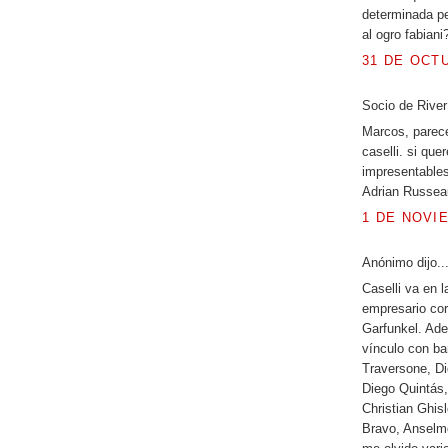
determinada pe
al ogro fabiani
31 DE OCTU
Socio de River 
Marcos, parece
caselli. si qu
impresentables
Adrian Russea
1 DE NOVIE
Anónimo dijo..
Caselli va en 
empresario cor
Garfunkel. Ade
vínculo con ba
Traversone, Di
Diego Quintás,
Christian Ghis
Bravo, Anselm