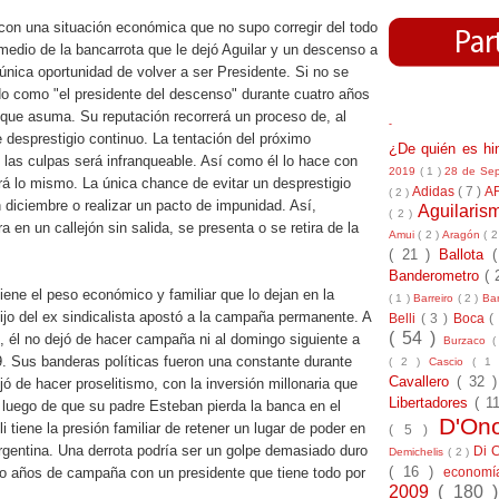
con una situación económica que no supo corregir del todo
edio de la bancarrota que le dejó Aguilar y un descenso a
única oportunidad de volver a ser Presidente. Si no se
do como "el presidente del descenso" durante cuatro años
e que asuma. Su reputación recorrerá un proceso de, al
-
desprestigio continuo. La tentación del próximo
¿De quién es h
le las culpas será infranqueable. Así como él lo hace con
2019
( 1 )
28 de Se
rá lo mismo. La única chance de evitar un desprestigio
Adidas
( 7 )
A
( 2 )
 diciembre o realizar un pacto de impunidad. Así,
Aguilari
( 2 )
 en un callejón sin salida, se presenta o se retira de la
Amui
( 2 )
Aragón
( 2
( 21 )
Ballota
Banderometro
( 
 tiene el peso económico y familiar que lo dejan en la
( 1 )
Barreiro
( 2 )
Bar
jo del ex sindicalista apostó a la campaña permanente. A
Belli
( 3 )
Boca
(
( 54 )
o, él no dejó de hacer campaña ni al domingo siguiente a
Burzaco
(
9. Sus banderas políticas fueron una constante durante
( 2 )
Cascio
( 1
Cavallero
( 32 
ó de hacer proselitismo, con la inversión millonaria que
Libertadores
( 1
 luego de que su padre Esteban pierda la banca en el
D'On
i tiene la presión familiar de retener un lugar de poder en
( 5 )
 argentina. Una derrota podría ser un golpe demasiado duro
Di 
Demichelis
( 2 )
( 16 )
econom
tro años de campaña con un presidente que tiene todo por
2009
( 180 