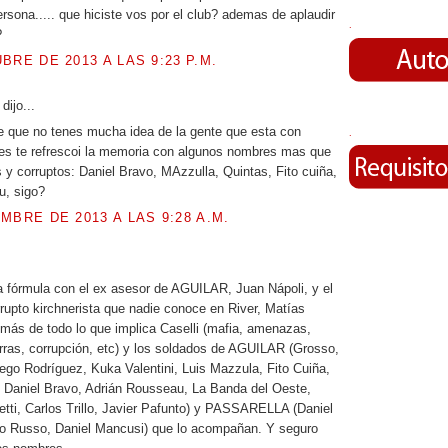
rsona..... que hiciste vos por el club? ademas de aplaudir
.
?
BRE DE 2013 A LAS 9:23 P.M.
dijo...
 que no tenes mucha idea de la gente que esta con
.
eres te refrescoi la memoria con algunos nombres mas que
 y corruptos: Daniel Bravo, MAzzulla, Quintas, Fito cuiña,
u, sigo?
MBRE DE 2013 A LAS 9:28 A.M.
.
la fórmula con el ex asesor de AGUILAR, Juan Nápoli, y el
rupto kirchnerista que nadie conoce en River, Matías
más de todo lo que implica Caselli (mafia, amenazas,
rras, corrupción, etc) y los soldados de AGUILAR (Grosso,
ego Rodríguez, Kuka Valentini, Luis Mazzula, Fito Cuiña,
 Daniel Bravo, Adrián Rousseau, La Banda del Oeste,
letti, Carlos Trillo, Javier Pafunto) y PASSARELLA (Daniel
o Russo, Daniel Mancusi) que lo acompañan. Y seguro