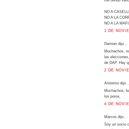
me olvido vari
NO A CASELL
NO A LA COR
NO A LA MAF
1 DE NOVIE
Damian dijo...
Muchachos, no 
las elecciones
de DAP. Hay q
2 DE NOVIE
Anónimo dijo..
Muchachos, bas
los poros.
4 DE NOVIE
Marcos dijo...
Soy un socio c