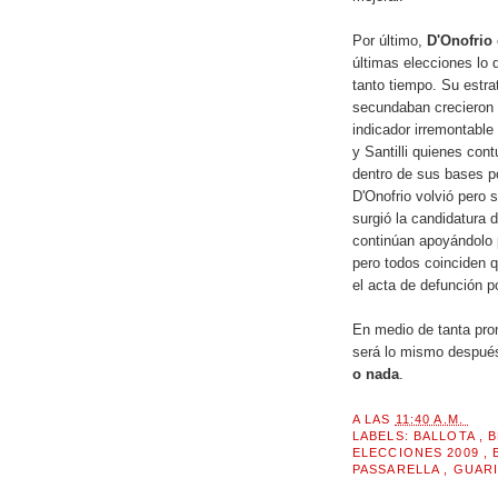
Por último,
D'Onofrio
últimas elecciones lo 
tanto tiempo. Su estrat
secundaban crecieron 
indicador irremontable
y Santilli quienes con
dentro de sus bases po
D'Onofrio volvió pero s
surgió la candidatura 
continúan apoyándolo 
pero todos coinciden 
el acta de defunción po
En medio de tanta pro
será lo mismo después
o nada
.
A LAS
11:40 A.M.
LABELS:
BALLOTA
,
B
ELECCIONES 2009
,
PASSARELLA
,
GUAR