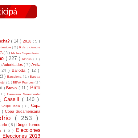
incha?
( 14 )
2018
( 5 )
ptiembre
( 2 )
9 de diciembre
FA
( 3 )
Afiches Superclasico
smo
( 227 )
Alonso
( 1 )
Avila
Autoridades
( 7 )
 )
( 24 )
Ballotta
( 12 )
23 )
Barcelona
( 1 )
Baretta
ujel
( 1 )
BBVA Frances
( 2 )
Brito
Bravo
( 11 )
 6 )
 1 )
Caravana Monumental
Caselli
( 140 )
 )
)
Copa
Chiqui Tapia
( 1 )
1 )
Copa Sudamericana
ofrio
( 253 )
Diego Turnes
Carlo
( 8 )
Elecciones
ía
( 5 )
)
Elecciones 2013