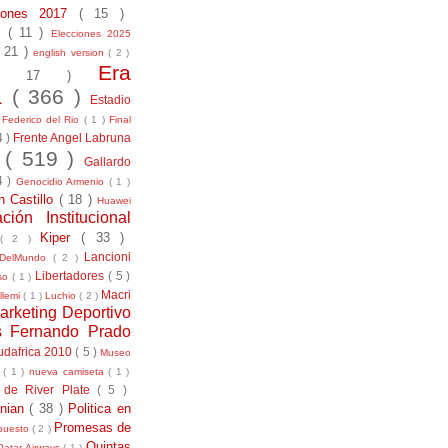
ciones 2017
( 15 )
21
( 11 )
Elecciones 2025
( 21 )
english version
( 2 )
Era
( 17 )
la
( 366 )
Estadio
)
Federico del Rio
( 1 )
Final
4 )
Frente Angel Labruna
l
( 519 )
Gallardo
4 )
Genocidio Armenio
( 1 )
n Castillo
( 18 )
Huawei
ación Institucional
Kiper
( 33 )
( 2 )
Lancioni
aDelMundo
( 2 )
Libertadores
( 5 )
uso
( 1 )
Macri
llemi
( 1 )
Luchio
( 2 )
arketing Deportivo
s Fernando Prado
udafrica 2010
( 5 )
Museo
s
( 1 )
nueva camiseta
( 1 )
 de River Plate
( 5 )
anian
( 38 )
Politica en
Promesas de
puesto
( 2 )
Quintas
Qatar Airways
( 1 )