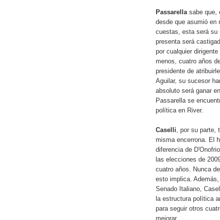
Passarella
sabe que, 
desde que asumió en m
cuestas, esta será su 
presenta será castiga
por cualquier dirigent
menos, cuatro años de 
presidente de atribuir
Aguilar, su sucesor ha
absoluto será ganar en
Passarella se encuentra
política en River.
Caselli
, por su parte,
misma encerrona. El hi
diferencia de D'Onofri
las elecciones de 200
cuatro años. Nunca dej
esto implica. Además,
Senado Italiano, Casell
la estructura política
para seguir otros cua
mejorar.