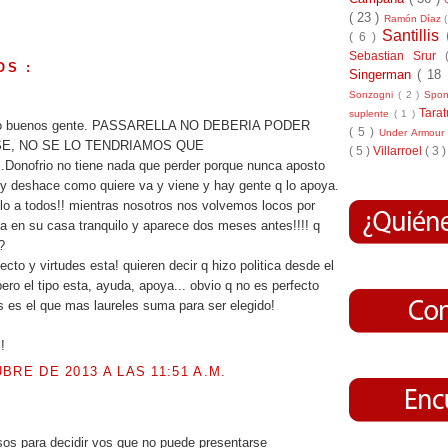
( 23 )
Ramón Díaz
Santillis
( 6 )
Sebastian Srur
OS :
Singerman
( 18
Sonzogni
( 2 )
Spo
Tara
suplente
( 1 )
do buenos gente. PASSARELLA NO DEBERIA PODER
( 5 )
Under Armou
E, NO SE LO TENDRIAMOS QUE
( 5 )
Villarroel
( 3 )
.Donofrio no tiene nada que perder porque nunca aposto
y deshace como quiere va y viene y hay gente q lo apoya.
lo a todos!! mientras nosotros nos volvemos locos por
sta en su casa tranquilo y aparece dos meses antes!!!! q
?
ecto y virtudes esta! quieren decir q hizo politica desde el
ero el tipo esta, ayuda, apoya... obvio q no es perfecto
es es el que mas laureles suma para ser elegido!
!
BRE DE 2013 A LAS 11:51 A.M.
.
os para decidir vos que no puede presentarse