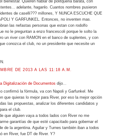
 el bienestar. Quieren hablar de politqueria barata, con
tentes... adelante, haganlo. Cuantos nombres pusieron
identes de caselli??? millones, Y NUNCA ESCUCHE QUE
OLI Y GARFUNKEL. Entonces, no inventen mas.
ran las nefastas personas que estan con rodolfo
ue no le preguntan a enzo francescoli porque le solto la
ro un river con RAMON en el banco de suplentes, y con
que conozca el club, no un presidente que necesite un
N.
MBRE DE 2013 A LAS 11:18 A.M.
la Digitalización de Documentos
dijo...
o confirmó la fórmula, va con Napoli y Garfunkel. Me
n que quieras lo mejor para River, por eso la mejor opción
das las propuestas, analizar los diferentes candidatos y
 para el club.
de que alguien vaya a todos lados con River no me
arme garantías de que esté capacitado para gobernar el
e de la argentina. Aguilar y Turnes también iban a todos
ó en River, fue DT de River. Y?