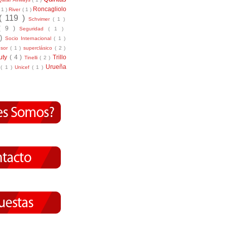
Roncagliolo
( 1 )
River
( 1 )
( 119 )
Schvimer
( 1 )
( 9 )
Seguridad
( 1 )
 )
Socio Internacional
( 1 )
nsor
( 1 )
superclásico
( 2 )
tuty
( 4 )
Trillo
Tinelli
( 2 )
Urueña
r
( 1 )
Unicef
( 1 )