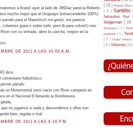
( 23 )
Ramón Díaz
matemos a Arano! ayer al lado de JMDiaz parecia Roberto
Santillis
( 6 )
rece mucho mejor que el Uruguayo (intrascendente 100%)
Sebastian Srur
un parrafo para el Maestrico! me gustó, me parecio
Singerman
( 18
, criterioso (para ir sobre todo, pero tb para volver!) creo
Sonzogni
( 2 )
Spo
 River con su entrada, abrio la cancha, mejoro en la
Tara
suplente
( 1 )
( 5 )
Under Armou
!!!!
( 5 )
Villarroel
( 3 )
EMBRE DE 2011 A LAS 10:03 A.M.
.
O dice:
 comentario futbolístico.
 primer párrafo
rido un Monumental semi vacio con River campeón en
ca en el Nacional B llenando la Bombonera.
gilada.
s que no jugamos a nada y descendimos y ellos son
ndo bien, regular o mal.
EMBRE DE 2011 A LAS 6:10 P.M.