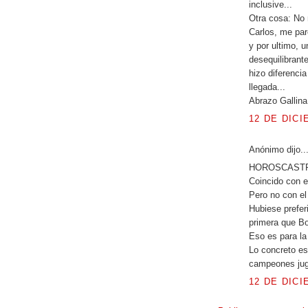
inclusive...
Otra cosa: No 
Carlos, me pa
y por ultimo, 
desequilibrante
hizo diferencia
llegada...
Abrazo Gallina!
12 DE DICI
Anónimo dijo..
HOROSCASTR
Coincido con el
Pero no con el
Hubiese prefe
primera que Bo
Eso es para la 
Lo concreto e
campeones juga
12 DE DICI