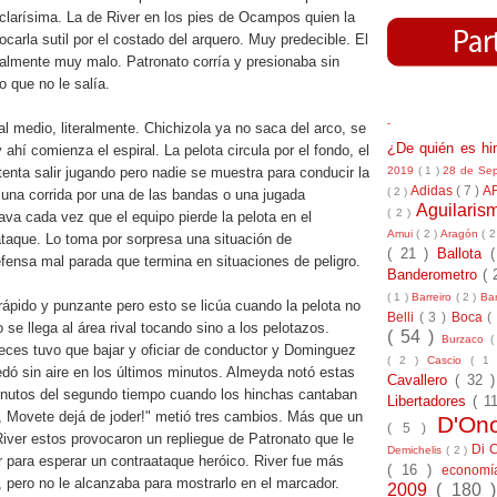
clarísima. La de River en los pies de Ocampos quien la
ocarla sutil por el costado del arquero. Muy predecible. El
realmente muy malo. Patronato corría y presionaba sin
lo que no le salía.
-
al medio, literalmente. Chichizola ya no saca del arco, se
¿De quién es h
 ahí comienza el espiral. La pelota circula por el fondo, el
2019
( 1 )
28 de Se
ntenta salir jugando pero nadie se muestra para conducir la
Adidas
( 7 )
A
( 2 )
 una corrida por una de las bandas o una jugada
Aguilari
( 2 )
rava cada vez que el equipo pierde la pelota en el
Amui
( 2 )
Aragón
( 2
aque. Lo toma por sorpresa una situación de
( 21 )
Ballota
fensa mal parada que termina en situaciones de peligro.
Banderometro
( 
( 1 )
Barreiro
( 2 )
Bar
rápido y punzante pero esto se licúa cuando la pelota no
Belli
( 3 )
Boca
(
 se llega al área rival tocando sino a los pelotazos.
( 54 )
Burzaco
(
eces tuvo que bajar y oficiar de conductor y Dominguez
( 2 )
Cascio
( 1
edó sin aire en los últimos minutos. Almeyda notó estas
Cavallero
( 32 
minutos del segundo tiempo cuando los hinchas cantaban
Libertadores
( 1
 Movete dejá de joder!" metió tres cambios. Más que un
D'On
( 5 )
iver estos provocaron un repliegue de Patronato que le
Di 
Demichelis
( 2 )
er para esperar un contraataque heróico. River fue más
( 16 )
econom
o, pero no le alcanzaba para mostrarlo en el marcador.
2009
( 180 