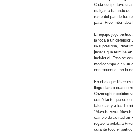
Cada equipo tuvo una 
malgastó tratando de t
resto del partido fue 
parar. River intentaba 
El equipo jugó partido 
la toca a un defensor y
rival presiona, River i
jugada que termina en
individual. Esto se ag
mediocampo o en un at
contraataque con la de
En el ataque River es 
llega clara o cuando no
Cavenaghi repetidas v
corrió tanto que se qu
falencias y a los 15 
"Movete River Movete,
cambio de actitud en R
regaló la pelota a Riv
durante todo el partid