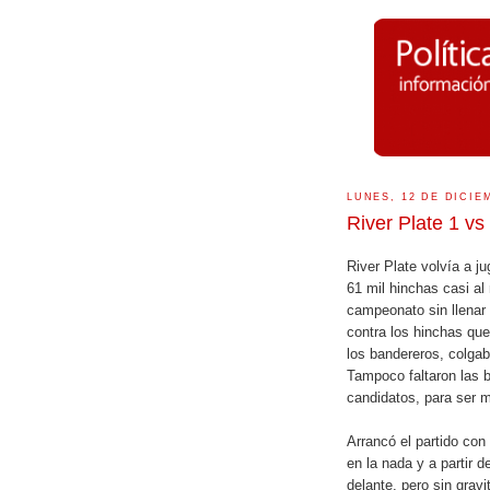
LUNES, 12 DE DICIE
River Plate 1 vs
River Plate volvía a j
61 mil hinchas casi a
campeonato sin llenar 
contra los hinchas que
los bandereros, colga
Tampoco faltaron las 
candidatos, para ser m
Arrancó el partido co
en la nada y a partir d
delante, pero sin grav