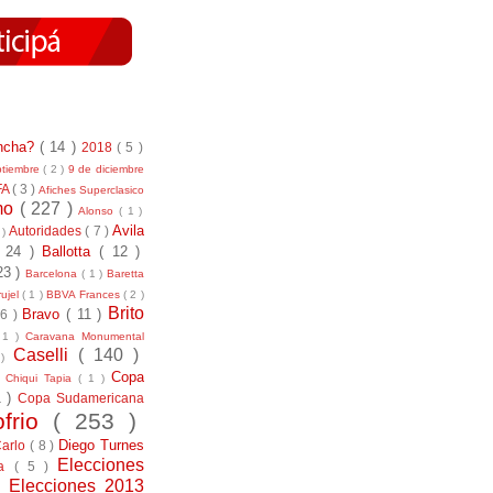
incha?
( 14 )
2018
( 5 )
ptiembre
( 2 )
9 de diciembre
FA
( 3 )
Afiches Superclasico
smo
( 227 )
Alonso
( 1 )
Avila
Autoridades
( 7 )
 )
( 24 )
Ballotta
( 12 )
23 )
Barcelona
( 1 )
Baretta
ujel
( 1 )
BBVA Frances
( 2 )
Brito
Bravo
( 11 )
 6 )
 1 )
Caravana Monumental
Caselli
( 140 )
 )
)
Copa
Chiqui Tapia
( 1 )
1 )
Copa Sudamericana
ofrio
( 253 )
Diego Turnes
Carlo
( 8 )
Elecciones
ía
( 5 )
)
Elecciones 2013