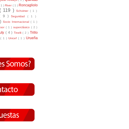
Roncagliolo
( 1 )
River
( 1 )
( 119 )
Schvimer
( 1 )
( 9 )
Seguridad
( 1 )
 )
Socio Internacional
( 1 )
nsor
( 1 )
superclásico
( 2 )
tuty
( 4 )
Trillo
Tinelli
( 2 )
Urueña
r
( 1 )
Unicef
( 1 )