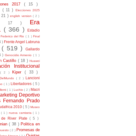
ciones 2017
( 15 )
21
( 11 )
Elecciones 2025
( 21 )
english version
( 2 )
Era
( 17 )
la
( 366 )
Estadio
)
Federico del Rio
( 1 )
Final
4 )
Frente Angel Labruna
l
( 519 )
Gallardo
4 )
Genocidio Armenio
( 1 )
n Castillo
( 18 )
Huawei
ación Institucional
Kiper
( 33 )
( 2 )
Lancioni
aDelMundo
( 2 )
Libertadores
( 5 )
uso
( 1 )
Macri
llemi
( 1 )
Luchio
( 2 )
arketing Deportivo
s Fernando Prado
udafrica 2010
( 5 )
Museo
s
( 1 )
nueva camiseta
( 1 )
 de River Plate
( 5 )
anian
( 38 )
Politica en
Promesas de
puesto
( 2 )
Quintas
Qatar Airways
( 1 )