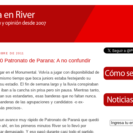
MBRE DE 2011
 0 Patronato de Parana: A no confundir
ugar en el Monumental. Volvía a jugar con disponibilidad de
l mismo tiempo que boca juniors estaba festejando su
su estadio. El fin de semana largo y la lluvia conspiraban
 iban a la cancha sin prisa pero sin pausa. Mientras tanto,
ban sus estandartes, esas banderas que no faltan nunca.
banderas de las agrupaciones y candidatos -o ex-
ás precisos-.
n un avance muy rápido de Patronato de Paraná que quedó
e ahí, en los primeros minutos River se lo llevó por
itar demasiado. Y eso pasó durante casi todo el partido.