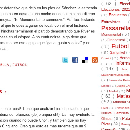
( 62 )
Elec
ror defensivo que dejó en los pies de Sánchez la estocada
Elecciones 20
res puntos en casa en una noche donde los hinchas dijeron
Encuestas
( 2 )
lmeyda, "El Monumental te conmueve". Así fue. Estando
Entrevistas
al que le cuesta ganar de local, con el rival histórico
Passarel
 hinchas terminaron el partido demostrando que River es
Monumental
( 5 
asa en el césped. A no confundirse, algo tiene que
Francescoli
( 
( 1 )
amos a ser ese equipo que "gana, gusta y golea" y no
Futbo
( 7 )
unas.
( 8 )
Garfunkel
( 
Herna
Guarini
( 2 )
Inform
( 1 )
RELLA
,
FUTBOL
( 197 )
Jara
LaBanderaMasLarg
( 7 )
Leonardo Pel
Liberti
( 1 )
Lucas Chi
M
( 5 )
S :
Madrid
( 2 )
( 63 )
Matía
( 52 )
Mundial S
River
( 1 )
Netshoe
con el post! Tiene que analizar bien el pelado lo que
Nueva Camiseta
teria de refuerzos (de jerarquia eh!). Es muy evidente la
Pat
Olmos.
( 8 )
racion cuando no puede Chori, y tambien que no hay
River
( 39 )
Presu
 Cirigliano. Creo que esto es mas urgente que un 9
Campaña
( 36 )