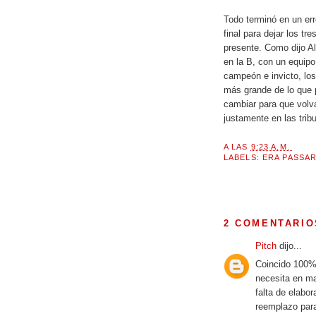
Todo terminó en un er
final para dejar los t
presente. Como dijo A
en la B, con un equipo 
campeón e invicto, los
más grande de lo que p
cambiar para que volv
justamente en las trib
A LAS
9:23 A.M.
LABELS:
ERA PASSA
2 COMENTARIO
Pitch
dijo...
Coincido 100% 
necesita en ma
falta de elabo
reemplazo para