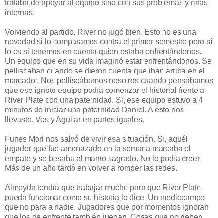
trataba de apoyar al equipo sino con sus problemas y riñas
internas.
Volviendo al partido, River no jugó bien. Esto no es una
novedad si lo comparamos contra el primer semestre pero sí
lo es si tenemos en cuenta quien estaba enfrentándonos.
Un equipo que en su vida imaginó estar enfrentándonos. Se
pelliscaban cuando se dieron cuenta que iban arriba en el
marcador. Nos pelliscábamos nosotros cuando pensábamos
que ese ignoto equipo podía comenzar el historial frente a
River Plate con una paternidad. Si, ese equipo estuvo a 4
minutos de iniciar una paternidad Daniel. A esto nos
llevaste. Vos y Aguilar en partes iguales.
Funes Mori nos salvó de vivir esa situación. Si, aquél
jugador que fue amenazado en la semana marcaba el
empate y se besaba el manto sagrado. No lo podía creer.
Más de un año tardó en volver a romper las redes.
Almeyda tendrá que trabajar mucho para que River Plate
pueda funcionar como su historia lo dice. Un mediocampo
que no para a nadie. Jugadores que por momentos ignoran
que los de enfrente también juegan. Cosas que no deben