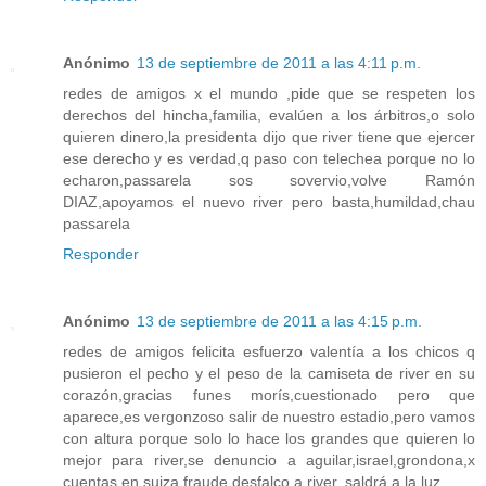
Anónimo
13 de septiembre de 2011 a las 4:11 p.m.
redes de amigos x el mundo ,pide que se respeten los
derechos del hincha,familia, evalúen a los árbitros,o solo
quieren dinero,la presidenta dijo que river tiene que ejercer
ese derecho y es verdad,q paso con telechea porque no lo
echaron,passarela sos sovervio,volve Ramón
DIAZ,apoyamos el nuevo river pero basta,humildad,chau
passarela
Responder
Anónimo
13 de septiembre de 2011 a las 4:15 p.m.
redes de amigos felicita esfuerzo valentía a los chicos q
pusieron el pecho y el peso de la camiseta de river en su
corazón,gracias funes morís,cuestionado pero que
aparece,es vergonzoso salir de nuestro estadio,pero vamos
con altura porque solo lo hace los grandes que quieren lo
mejor para river,se denuncio a aguilar,israel,grondona,x
cuentas en suiza,fraude,desfalco a river, saldrá a la luz