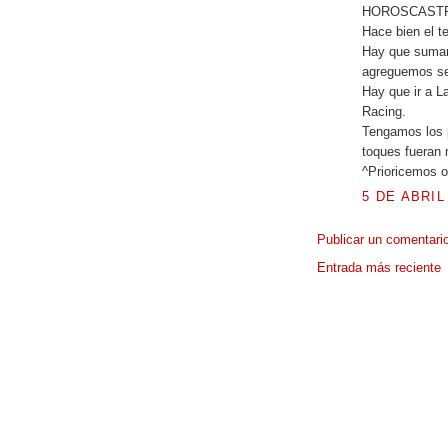
HOROSCASTR
Hace bien el te
Hay que sumar 
agreguemos se
Hay que ir a L
Racing.
Tengamos los pi
toques fueran 
^Prioricemos o
5 DE ABRIL 
Publicar un comentari
Entrada más reciente