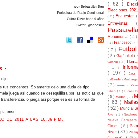
( 62 )
Elec
por Sebastián Srur
Elecciones 20
Periodista de Radio Continental.
Encuestas
( 2 )
Cubre River hace 9 años
Entrevistas
Twitter: @sebasrur
Passarel
Monumental
( 5 
Francescoli
( 
( 1 )
Futbo
( 7 )
( 8 )
Garfunkel
( 
Herna
Guarini
( 2 )
Inform
( 1 )
S :
( 197 )
Jara
dijo...
LaBanderaMasLarg
( 7 )
Leonardo Pel
s tus conceptos. Solamente dejo una duda de tipo
Liberti
( 1 )
Lucas Chi
amela juega asi cuando se desequilibra por las noticias que
M
( 5 )
Madrid
( 2 )
 transferencia, o juega asi porque esa es su forma de
( 63 )
Matía
( 52 )
Mundial S
rplatense
River
( 1 )
Netshoe
O DE 2011 A LAS 10:36 P.M.
Nueva Camiseta
Pat
Olmos.
( 8 )
River
( 39 )
Presu
.
Campaña
( 36 )