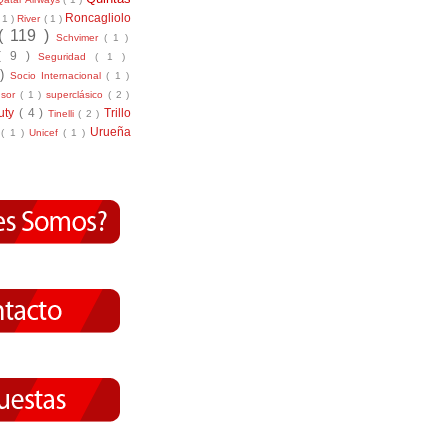
Roncagliolo
( 1 )
River
( 1 )
( 119 )
Schvimer
( 1 )
( 9 )
Seguridad
( 1 )
 )
Socio Internacional
( 1 )
nsor
( 1 )
superclásico
( 2 )
tuty
( 4 )
Trillo
Tinelli
( 2 )
Urueña
r
( 1 )
Unicef
( 1 )