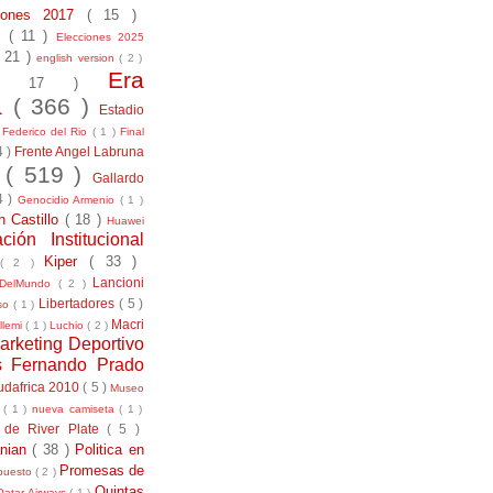
ciones 2017
( 15 )
21
( 11 )
Elecciones 2025
( 21 )
english version
( 2 )
Era
( 17 )
la
( 366 )
Estadio
)
Federico del Rio
( 1 )
Final
4 )
Frente Angel Labruna
l
( 519 )
Gallardo
4 )
Genocidio Armenio
( 1 )
n Castillo
( 18 )
Huawei
ación Institucional
Kiper
( 33 )
( 2 )
Lancioni
aDelMundo
( 2 )
Libertadores
( 5 )
uso
( 1 )
Macri
llemi
( 1 )
Luchio
( 2 )
arketing Deportivo
s Fernando Prado
udafrica 2010
( 5 )
Museo
s
( 1 )
nueva camiseta
( 1 )
 de River Plate
( 5 )
anian
( 38 )
Politica en
Promesas de
puesto
( 2 )
Quintas
Qatar Airways
( 1 )