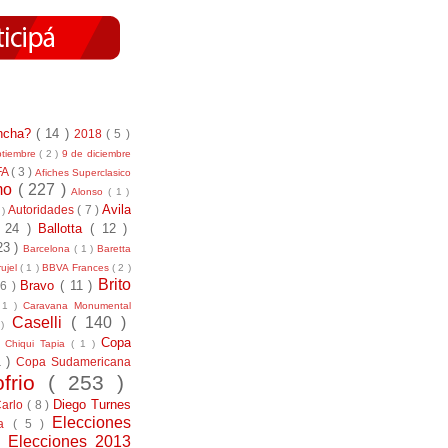
incha?
( 14 )
2018
( 5 )
ptiembre
( 2 )
9 de diciembre
FA
( 3 )
Afiches Superclasico
smo
( 227 )
Alonso
( 1 )
Avila
Autoridades
( 7 )
 )
( 24 )
Ballotta
( 12 )
23 )
Barcelona
( 1 )
Baretta
ujel
( 1 )
BBVA Frances
( 2 )
Brito
Bravo
( 11 )
 6 )
 1 )
Caravana Monumental
Caselli
( 140 )
 )
)
Copa
Chiqui Tapia
( 1 )
1 )
Copa Sudamericana
ofrio
( 253 )
Diego Turnes
Carlo
( 8 )
Elecciones
ía
( 5 )
)
Elecciones 2013