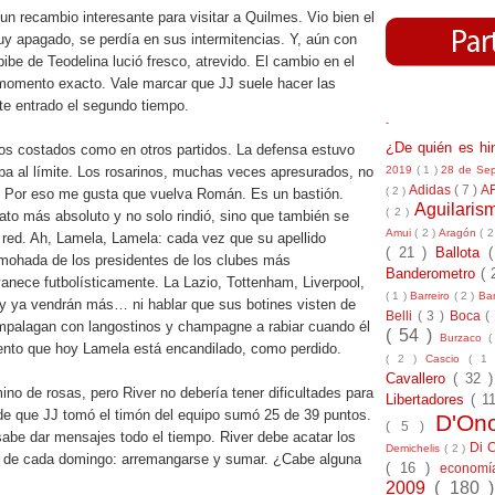
n recambio interesante para visitar a Quilmes. Vio bien el
uy apagado, se perdía en sus intermitencias. Y, aún con
pibe de Teodelina lució fresco, atrevido. El cambio en el
 momento exacto. Vale marcar que JJ suele hacer las
te entrado el segundo tiempo.
-
¿De quién es h
los costados como en otros partidos. La defensa estuvo
2019
( 1 )
28 de Se
ba al límite. Los rosarinos, muchas veces apresurados, no
Adidas
( 7 )
A
( 2 )
. Por eso me gusta que vuelva Román. Es un bastión.
Aguilari
( 2 )
ato más absoluto y no solo rindió, sino que también se
Amui
( 2 )
Aragón
( 2
 red. Ah, Lamela, Lamela: cada vez que su apellido
( 21 )
Ballota
lmohada de los presidentes de los clubes más
Banderometro
( 
nece futbolísticamente. La Lazio, Tottenham, Liverpool,
( 1 )
Barreiro
( 2 )
Bar
n y ya vendrán más… ni hablar que sus botines visten de
Belli
( 3 )
Boca
(
 empalagan con langostinos y champagne a rabiar cuando él
( 54 )
Burzaco
(
iento que hoy Lamela está encandilado, como perdido.
( 2 )
Cascio
( 1
Cavallero
( 32 
ino de rosas, pero River no debería tener dificultades para
Libertadores
( 1
de que JJ tomó el timón del equipo sumó 25 de 39 puntos.
D'On
( 5 )
abe dar mensajes todo el tiempo. River debe acatar los
Di 
Demichelis
( 2 )
 de cada domingo: arremangarse y sumar. ¿Cabe alguna
( 16 )
econom
2009
( 180 