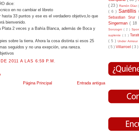
O dice:
( 23 )
Ramón Díaz
cnico en no cambiar el libreto
Santillis
( 6 )
hasta 33 puntos y ese es el verdadero objetivo,lo que
Sebastian Srur
rá bienvenido.
Singerman
( 18
a Plata 2 veces y a Bahía Blanca, además de Boca y
Sonzogni
( 2 )
Spo
Tara
suplente
( 1 )
es sobre la tierra. Ahora la cosa distinta si esos 25
( 5 )
Under Armou
mas seguidos y no una exepción, una rareza.
( 5 )
Villarroel
( 3 )
bjetivos
DE 2011 A LAS 6:59 P.M.
o
Página Principal
Entrada antigua