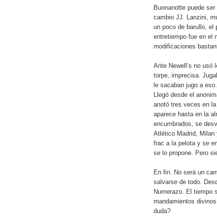
Buonanotte puede ser u
cambio JJ. Lanzini, m
un poco de barullo, el 
entretiempo fue en el
modificaciones bastan
Ante Newell’s no usó 
torpe, imprecisa. Juga
le sacaban jugo a eso
Llegó desde el anonim
anotó tres veces en la
aparece hasta en la a
encumbrados, se desva
Atlético Madrid, Mila
frac a la pelota y se
se lo propone. Pero s
En fin. No será un cam
salvarse de todo. Des
Numerazo. El tiempo s
mandamientos divinos
duda?