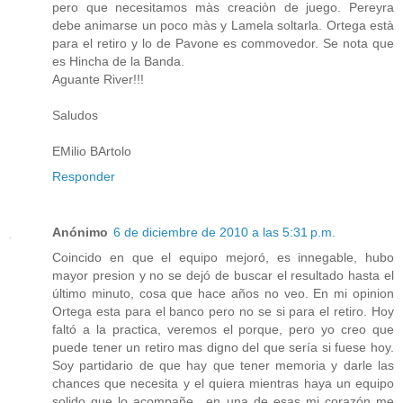
pero que necesitamos màs creaciòn de juego. Pereyra
debe animarse un poco màs y Lamela soltarla. Ortega està
para el retiro y lo de Pavone es commovedor. Se nota que
es Hincha de la Banda.
Aguante River!!!
Saludos
EMilio BArtolo
Responder
Anónimo
6 de diciembre de 2010 a las 5:31 p.m.
Coincido en que el equipo mejoró, es innegable, hubo
mayor presion y no se dejó de buscar el resultado hasta el
último minuto, cosa que hace años no veo. En mi opinion
Ortega esta para el banco pero no se si para el retiro. Hoy
faltó a la practica, veremos el porque, pero yo creo que
puede tener un retiro mas digno del que sería si fuese hoy.
Soy partidario de que hay que tener memoria y darle las
chances que necesita y el quiera mientras haya un equipo
solido que lo acompañe.. en una de esas mi corazón me