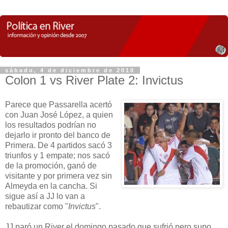
sábado, 4 de diciembre de 2010
Colon 1 vs River Plate 2: Invictus
Parece que Passarella acertó
con Juan José López, a quien
los resultados podrían no
dejarlo ir pronto del banco de
Primera. De 4 partidos sacó 3
triunfos y 1 empate; nos sacó
de la promoción, ganó de
visitante y por primera vez sin
Almeyda en la cancha. Si
sigue así a JJ lo van a
rebautizar como "
Invictus
".
JJ paró un River el domingo pasado que sufrió pero supo