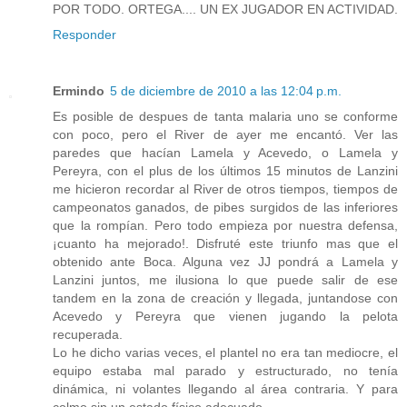
POR TODO. ORTEGA.... UN EX JUGADOR EN ACTIVIDAD.
Responder
Ermindo
5 de diciembre de 2010 a las 12:04 p.m.
Es posible de despues de tanta malaria uno se conforme
con poco, pero el River de ayer me encantó. Ver las
paredes que hacían Lamela y Acevedo, o Lamela y
Pereyra, con el plus de los últimos 15 minutos de Lanzini
me hicieron recordar al River de otros tiempos, tiempos de
campeonatos ganados, de pibes surgidos de las inferiores
que la rompían. Pero todo empieza por nuestra defensa,
¡cuanto ha mejorado!. Disfruté este triunfo mas que el
obtenido ante Boca. Alguna vez JJ pondrá a Lamela y
Lanzini juntos, me ilusiona lo que puede salir de ese
tandem en la zona de creación y llegada, juntandose con
Acevedo y Pereyra que vienen jugando la pelota
recuperada.
Lo he dicho varias veces, el plantel no era tan mediocre, el
equipo estaba mal parado y estructurado, no tenía
dinámica, ni volantes llegando al área contraria. Y para
colmo sin un estado físico adecuado.