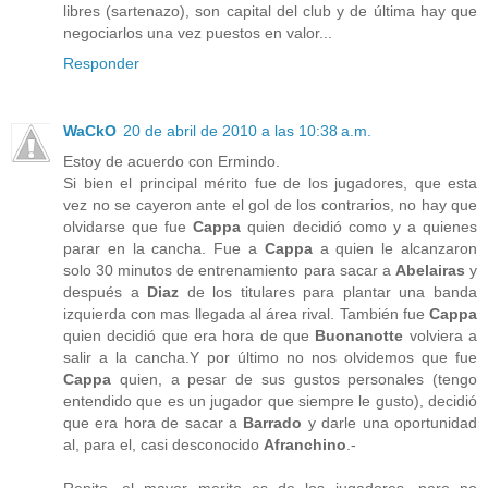
libres (sartenazo), son capital del club y de última hay que
negociarlos una vez puestos en valor...
Responder
WaCkO
20 de abril de 2010 a las 10:38 a.m.
Estoy de acuerdo con Ermindo.
Si bien el principal mérito fue de los jugadores, que esta
vez no se cayeron ante el gol de los contrarios, no hay que
olvidarse que fue
Cappa
quien decidió como y a quienes
parar en la cancha. Fue a
Cappa
a quien le alcanzaron
solo 30 minutos de entrenamiento para sacar a
Abelairas
y
después a
Diaz
de los titulares para plantar una banda
izquierda con mas llegada al área rival. También fue
Cappa
quien decidió que era hora de que
Buonanotte
volviera a
salir a la cancha.Y por último no nos olvidemos que fue
Cappa
quien, a pesar de sus gustos personales (tengo
entendido que es un jugador que siempre le gusto), decidió
que era hora de sacar a
Barrado
y darle una oportunidad
al, para el, casi desconocido
Afranchino
.-
Repito, el mayor merito es de los jugadores, pero no