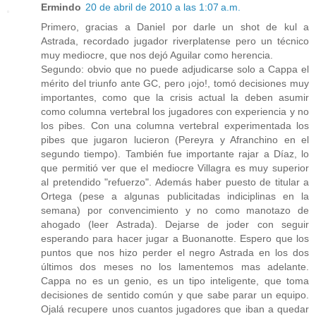
Ermindo
20 de abril de 2010 a las 1:07 a.m.
Primero, gracias a Daniel por darle un shot de kul a
Astrada, recordado jugador riverplatense pero un técnico
muy mediocre, que nos dejó Aguilar como herencia.
Segundo: obvio que no puede adjudicarse solo a Cappa el
mérito del triunfo ante GC, pero ¡ojo!, tomó decisiones muy
importantes, como que la crisis actual la deben asumir
como columna vertebral los jugadores con experiencia y no
los pibes. Con una columna vertebral experimentada los
pibes que jugaron lucieron (Pereyra y Afranchino en el
segundo tiempo). También fue importante rajar a Díaz, lo
que permitió ver que el mediocre Villagra es muy superior
al pretendido "refuerzo". Además haber puesto de titular a
Ortega (pese a algunas publicitadas indiciplinas en la
semana) por convencimiento y no como manotazo de
ahogado (leer Astrada). Dejarse de joder con seguir
esperando para hacer jugar a Buonanotte. Espero que los
puntos que nos hizo perder el negro Astrada en los dos
últimos dos meses no los lamentemos mas adelante.
Cappa no es un genio, es un tipo inteligente, que toma
decisiones de sentido común y que sabe parar un equipo.
Ojalá recupere unos cuantos jugadores que iban a quedar