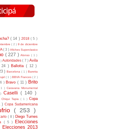
incha?
( 14 )
2018
( 5 )
ptiembre
( 2 )
9 de diciembre
FA
( 3 )
Afiches Superclasico
smo
( 227 )
Alonso
( 1 )
Avila
Autoridades
( 7 )
 )
( 24 )
Ballotta
( 12 )
23 )
Barcelona
( 1 )
Baretta
ujel
( 1 )
BBVA Frances
( 2 )
Brito
Bravo
( 11 )
 6 )
 1 )
Caravana Monumental
Caselli
( 140 )
 )
)
Copa
Chiqui Tapia
( 1 )
1 )
Copa Sudamericana
ofrio
( 253 )
Diego Turnes
Carlo
( 8 )
Elecciones
ía
( 5 )
)
Elecciones 2013