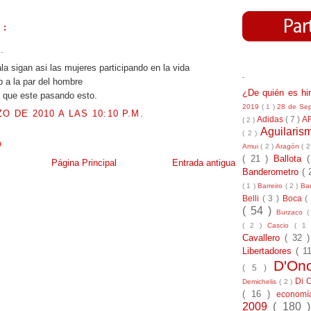
 :
.
la sigan asi las mujeres participando en la vida
-
ub a la par del hombre
¿De quién es h
 que este pasando esto.
2019
( 1 )
28 de Se
O DE 2010 A LAS 10:10 P.M.
Adidas
( 7 )
A
( 2 )
Aguilari
( 2 )
o
Amui
( 2 )
Aragón
( 2
( 21 )
Ballota
Página Principal
Entrada antigua
Banderometro
( 
( 1 )
Barreiro
( 2 )
Bar
Belli
( 3 )
Boca
(
( 54 )
Burzaco
(
( 2 )
Cascio
( 1
Cavallero
( 32 
Libertadores
( 1
D'On
( 5 )
Di 
Demichelis
( 2 )
( 16 )
econom
2009
( 180 