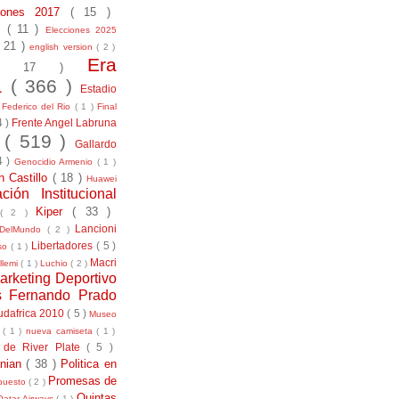
ciones 2017
( 15 )
21
( 11 )
Elecciones 2025
( 21 )
english version
( 2 )
Era
( 17 )
la
( 366 )
Estadio
)
Federico del Rio
( 1 )
Final
4 )
Frente Angel Labruna
l
( 519 )
Gallardo
4 )
Genocidio Armenio
( 1 )
n Castillo
( 18 )
Huawei
ación Institucional
Kiper
( 33 )
( 2 )
Lancioni
aDelMundo
( 2 )
Libertadores
( 5 )
uso
( 1 )
Macri
llemi
( 1 )
Luchio
( 2 )
arketing Deportivo
s Fernando Prado
udafrica 2010
( 5 )
Museo
s
( 1 )
nueva camiseta
( 1 )
 de River Plate
( 5 )
anian
( 38 )
Politica en
Promesas de
puesto
( 2 )
Quintas
Qatar Airways
( 1 )