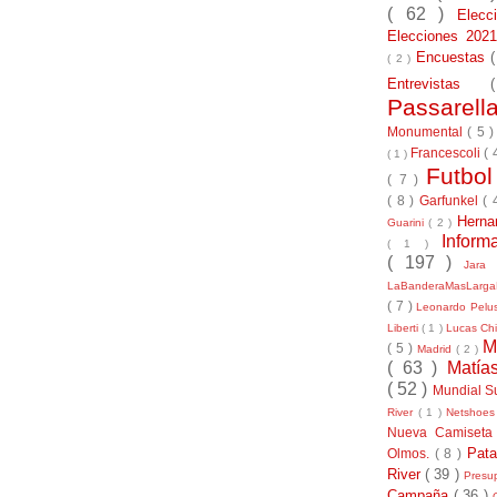
( 62 )
Elec
Elecciones 20
Encuestas
( 2 )
Entrevistas
Passarel
Monumental
( 5 
Francescoli
( 
( 1 )
Futbo
( 7 )
( 8 )
Garfunkel
( 
Herna
Guarini
( 2 )
Inform
( 1 )
( 197 )
Jara
LaBanderaMasLarg
( 7 )
Leonardo Pel
Liberti
( 1 )
Lucas Chi
M
( 5 )
Madrid
( 2 )
( 63 )
Matía
( 52 )
Mundial S
River
( 1 )
Netshoe
Nueva Camiseta
Pat
Olmos.
( 8 )
River
( 39 )
Presu
Campaña
( 36 )