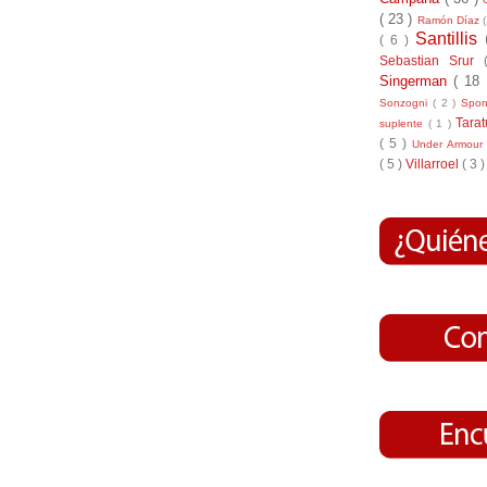
( 23 )
Ramón Díaz
Santillis
( 6 )
Sebastian Srur
Singerman
( 18
Sonzogni
( 2 )
Spo
Tara
suplente
( 1 )
( 5 )
Under Armou
( 5 )
Villarroel
( 3 )