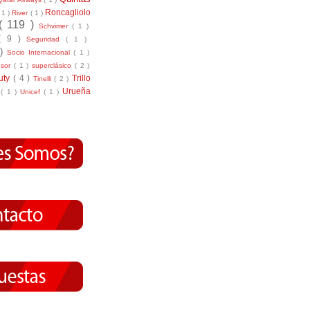
Roncagliolo
( 1 )
River
( 1 )
( 119 )
Schvimer
( 1 )
( 9 )
Seguridad
( 1 )
 )
Socio Internacional
( 1 )
nsor
( 1 )
superclásico
( 2 )
tuty
( 4 )
Trillo
Tinelli
( 2 )
Urueña
r
( 1 )
Unicef
( 1 )