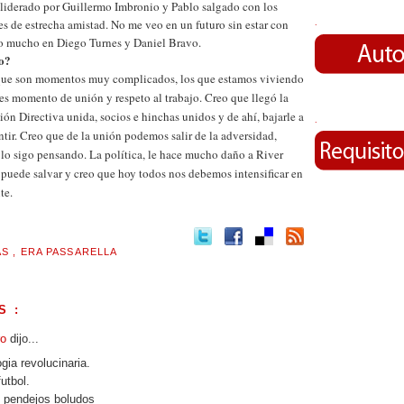
liderado por Guillermo Imbronio y Pablo salgado con los
s de estrecha amistad. No me veo en un futuro sin estar con
.
eo mucho en Diego Turnes y Daniel Bravo.
o?
que son momentos muy complicados, los que estamos viviendo
es momento de unión y respeto al trabajo. Creo que llegó la
ón Directiva unida, socios e hinchas unidos y de ahí, bajarle a
.
ntir. Creo que de la unión podemos salir de la adversidad,
 lo sigo pensando. La política, le hace mucho daño a River
 puede salvar y creo que hoy todos nos debemos intensificar en
te.
AS
,
ERA PASSARELLA
S :
ro
dijo...
gia revolucinaria.
futbol.
s pendejos boludos