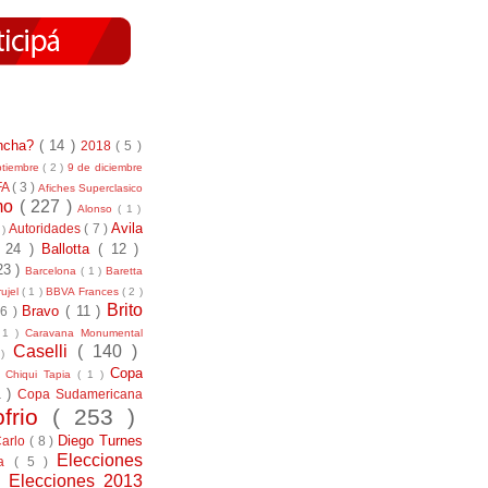
incha?
( 14 )
2018
( 5 )
ptiembre
( 2 )
9 de diciembre
FA
( 3 )
Afiches Superclasico
smo
( 227 )
Alonso
( 1 )
Avila
Autoridades
( 7 )
 )
( 24 )
Ballotta
( 12 )
23 )
Barcelona
( 1 )
Baretta
ujel
( 1 )
BBVA Frances
( 2 )
Brito
Bravo
( 11 )
 6 )
 1 )
Caravana Monumental
Caselli
( 140 )
 )
)
Copa
Chiqui Tapia
( 1 )
1 )
Copa Sudamericana
ofrio
( 253 )
Diego Turnes
Carlo
( 8 )
Elecciones
ía
( 5 )
)
Elecciones 2013