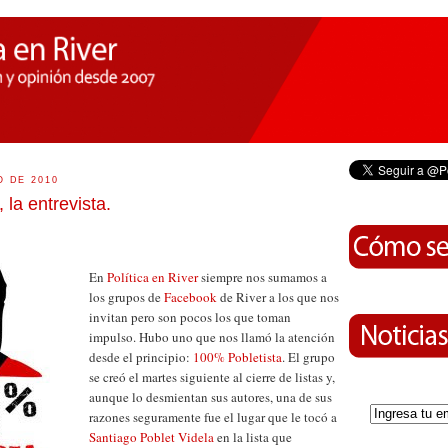
O DE 2010
 la entrevista.
En
Política en River
siempre nos sumamos a
los grupos de
Facebook
de River a los que nos
invitan pero son pocos los que toman
impulso. Hubo uno que nos llamó la atención
desde el principio:
100% Pobletista
. El grupo
se creó el martes siguiente al cierre de listas y,
aunque lo desmientan sus autores, una de sus
razones seguramente fue el lugar que le tocó a
Santiago Poblet Videla
en la lista que