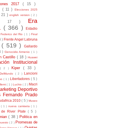
ciones 2017
( 15 )
21
( 11 )
Elecciones 2025
( 21 )
english version
( 2 )
Era
( 17 )
la
( 366 )
Estadio
)
Federico del Rio
( 1 )
Final
4 )
Frente Angel Labruna
l
( 519 )
Gallardo
4 )
Genocidio Armenio
( 1 )
n Castillo
( 18 )
Huawei
ación Institucional
Kiper
( 33 )
( 2 )
Lancioni
aDelMundo
( 2 )
Libertadores
( 5 )
uso
( 1 )
Macri
llemi
( 1 )
Luchio
( 2 )
arketing Deportivo
s Fernando Prado
udafrica 2010
( 5 )
Museo
s
( 1 )
nueva camiseta
( 1 )
 de River Plate
( 5 )
anian
( 38 )
Politica en
Promesas de
puesto
( 2 )
Quintas
Qatar Airways
( 1 )