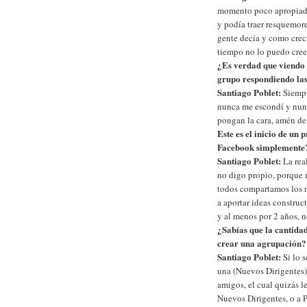
momento poco apropiado 
y podía traer resquemor
gente decía y como crec
tiempo no lo puedo creer
¿Es verdad que viendo e
grupo respondiendo la
Santiago Poblet:
Siempr
nunca me escondí y nunca
pongan la cara, amén de
Este es el inicio de un
Facebook simplemente
Santiago Poblet:
La rea
no digo propio, porque
todos compartamos los m
a aportar ideas construc
y al menos por 2 años, n
¿Sabías que la cantida
crear una agrupación?
Santiago Poblet:
Si lo 
una (Nuevos Dirigentes)
amigos, el cual quizás
Nuevos Dirigentes, o a 