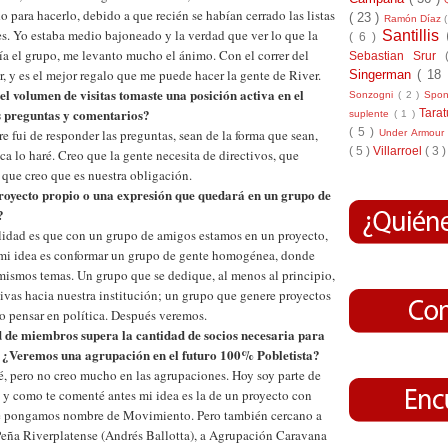
para hacerlo, debido a que recién se habían cerrado las listas
( 23 )
Ramón Díaz
es. Yo estaba medio bajoneado y la verdad que ver lo que la
Santillis
( 6 )
ía el grupo, me levanto mucho el ánimo. Con el correr del
Sebastian Srur
, y es el mejor regalo que me puede hacer la gente de River.
Singerman
( 18
l volumen de visitas tomaste una posición activa en el
Sonzogni
( 2 )
Spo
s preguntas y comentarios?
Tara
suplente
( 1 )
( 5 )
e fui de responder las preguntas, sean de la forma que sean,
Under Armou
( 5 )
Villarroel
( 3 )
 lo haré. Creo que la gente necesita de directivos, que
 que creo que es nuestra obligación.
 proyecto propio o una expresión que quedará en un grupo de
?
lidad es que con un grupo de amigos estamos en un proyecto,
 mi idea es conformar un grupo de gente homogénea, donde
ismos temas. Un grupo que se dedique, al menos al principio,
tivas hacia nuestra institución; un grupo que genere proyectos
o pensar en política. Después veremos.
d de miembros supera la cantidad de socios necesaria para
 ¿Veremos una agrupación en el futuro 100% Pobletista?
sé, pero no creo mucho en las agrupaciones. Hoy soy parte de
 y como te comenté antes mi idea es la de un proyecto con
 le pongamos nombre de Movimiento. Pero también cercano a
Peña Riverplatense (Andrés Ballotta), a Agrupación Caravana