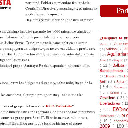
participó. Poblet era miembro titular de la
Comisión Directiva y actualmente es miembro
suplente, por la oposición.
Hay otras particularidades que nos llamaron
o
mó muchísimo impulso pasando los 1000 miembros alrededor
-
que le daría a Poblet la posibilidad de crear su propia
¿De quién es h
se dichas firmas. También tiene la característica de ser un
2019
( 1 )
28 de Se
s para apoyar a un dirigente que no era candidato a presidente
Adidas
( 7 )
A
( 2 )
 de listas. Hubo muchos otros, pero siempre antes del cierre de
Aguilari
( 2 )
 lugar en las mismas.
Amui
( 2 )
Aragón
( 2
onde el propio Santiago Poblet responde directamente las
( 21 )
Ballota
Banderometro
( 
( 1 )
Barreiro
( 2 )
Bar
Belli
( 3 )
Boca
(
ional entre los dirigentes durante y, sobre todo, luego de la
( 54 )
Burzaco
(
( 2 )
Cascio
( 1
 los creadores, al propio protagonista y les hicimos las
Cavallero
( 32 
Libertadores
( 1
a crear el grupo de Facebook
100% Pobletista
?
D'On
( 5 )
d fue una idea de varias personas, en una cena nos juntamos y
Di 
Demichelis
( 2 )
cemos un grupo para Santi?”. Él se lo merece, es honesto,
( 16 )
econom
otros. Más allá de que todos los que hicimos el grupo
2009
( 180 