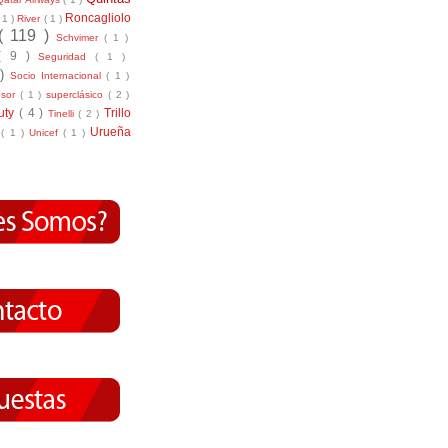
Roncagliolo
( 1 )
River
( 1 )
( 119 )
Schvimer
( 1 )
( 9 )
Seguridad
( 1 )
 )
Socio Internacional
( 1 )
nsor
( 1 )
superclásico
( 2 )
tuty
( 4 )
Trillo
Tinelli
( 2 )
Urueña
r
( 1 )
Unicef
( 1 )