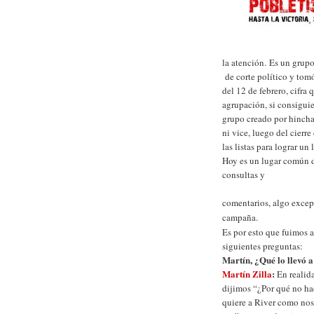
la atención. Es un grup
de corte político y to
del 12 de febrero, cifra 
agrupación, si consiguie
grupo creado por hincha
ni vice, luego del cierre
las listas para lograr un
Hoy es un lugar común d
consultas y
comentarios, algo excepc
campaña.
Es por esto que fuimos a
siguientes preguntas:
Martín, ¿Qué lo llevó 
Martín Zilla
:
En realida
dijimos “¿Por qué no ha
quiere a River como nos