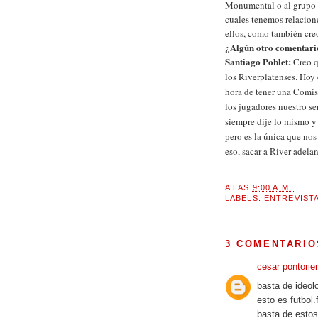
Monumental o al grupo 
cuales tenemos relacione
ellos, como también cr
¿Algún otro comentari
Santiago Poblet:
Creo 
los Riverplatenses. Hoy 
hora de tener una Comisi
los jugadores
nuestro se
siempre dije lo mismo y
pero es la única que nos
eso, sacar a River adelan
A LAS
9:00 A.M.
LABELS:
ENTREVIST
3 COMENTARIO
cesar pontorie
basta de ideolo
esto es futbol.
basta de esto