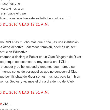
 hacer los che
r ya tuvimos a un
e limpiaba el traje
idario y asi nos fue.esto es futbol no politica!!!!!!
 DE 2010 A LAS 12:21 A.M.
.
ero RIVER es mucho más que futbol, es una institucion
s otros deportes Federados tambien, ademas de ser
stitucion Educativa.
mamos a decir que Poblet es un Gran Dirigente de River
os porque conocemos su trayectoria en el Club,
proceder y su honestidad y creemos que merece ser
l menos conocido por aquellos que no conocen el Club
que ser Hinchas de River somos muchos, pero tamnbien
omos Socios y vivimos el día a día dentro del Club.
 DE 2010 A LAS 12:51 A.M.
ro
dijo...