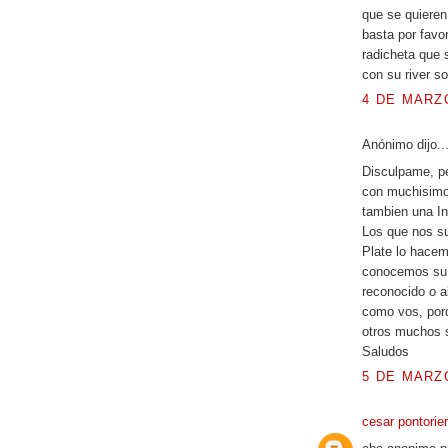
que se quieren
basta por favo
radicheta que s
con su river sol
4 DE MARZO
Anónimo dijo..
Disculpame, p
con muchisimo
tambien una In
Los que nos su
Plate lo hacem
conocemos su 
reconocido o a
como vos, por
otros muchos s
Saludos
5 DE MARZO
cesar pontorie