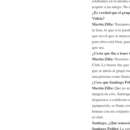
estábamos en la misma si
respeto a un amigo. No e
¿Es verdad que el grupo
Videla?
Martín Zilla:
Teníamos g
la lista, lo que si te pu
que sea el que se merece
para otros está bien, pa
que sea.
¿Creía que iba a tener 
Martín Zilla:
Nosotros 
Club. Lo bueno fue que
que se metía al grupo to
una persona como Santia
¿Cree que Santiago Po
Martín Zilla:
Que yo sep
margen de esto, Santia
dispuestos a colaborar c
agrupación, se llame com
forman con un conjunto 
el club.
Santiago, ¿Qué sensacio
Santiago Poblet:
La
ver