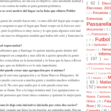
ntonía política, no era ese el objetivo, sino mostrarle lealtad y
( 62 )
Elec
s en contra de nadie ni para generar polémica.
Elecciones 20
 se creó motivo del lugar en la lista que obtuvo Poblet
Encuestas
( 2 )
Entrevistas
anas de crearlo hacia rato, va mas allá del lugar que ocupo en
Passarel
edo asegurar es que el lugar que Santi ocupo en la lista no creo
Monumental
( 5 
, pero la política es muy sucia y lo que para algunos está mal
Francescoli
( 
( 1 )
ra mi nuevos dirigentes tendría que haber ido solo y bancarse la
Futbo
( 7 )
tal repercusión?
( 8 )
Garfunkel
( 
Herna
sabíamos que a Santiago lo quiere mucha gente dentro del
Guarini
( 2 )
Inform
( 1 )
 empezó en campaña y mas allá de a quien apoyaba la gente
( 197 )
Jara
dos coincidían en la honestidad y lo bien que le hace a River
LaBanderaMasLarg
go, que en definitiva es lo más importante.
( 7 )
Leonardo Pel
blet puede crear una agrupación por sí mismo?
Liberti
( 1 )
Lucas Chi
a él creó una agrupación y se llama Nuevos Dirigentes. Al
M
( 5 )
Madrid
( 2 )
go puede convocar a mucha gente y tendría muchos soldados
( 63 )
Matía
on él. No creo que nadie por sí solo pueda crear una
( 52 )
Mundial S
o se llame. Eso a la larga termina mal. Las agrupaciones se
River
( 1 )
Netshoe
de personas que tiene ideas comunes y quieren lo mejor para
Nueva Camiseta
Pat
Olmos.
( 8 )
nes le deja esta iniciativa iniciada por estos dos socios?
River
( 39 )
Presu
dad, cuando me llego la invitación, no entendía nada. Era un
Campaña
( 36 )