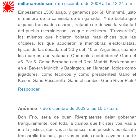
millonariodelsur
7 de diciembre de 2009 a las 12:24 a.m.
Empezamos 1500 abajo, y ganamos por 6!. Uhmmm!, justo
el numero de la camiseta de un ganador. Y de boleta que
algunos fracasados usaron, tratando de desviar la voluntad
del pueblo riverplatense, los que escribieron "Frassarella",
los mismos que hicieron boletas mas chicas que las
oficiales, los que acudieron a maniobras electoralistas,
tipicas de las decada del '30 y del '40 en Argentina, cuando
los muertos aun votaban. Que malos perdedores! Gano el
#6. Por 6. Como Bernabeu en el Real Madrid, Beckenbauer
en el Bayern Múnich, y Babington, en Huracan. Idolos como
jugadores, como tecnicos y como presidentes! Gano el
Kaiser. Gano Passarella. Gano el cambio. Gano River Plate!
Responder
Anónimo
7 de diciembre de 2009 a las 10:17 a.m.
Don Frio, seria de buen Riverplatense dejar gobernar
tranquilamente, con toda la trampa que hicistes vos, vas a
ir a la justicia, que vas a denunciar, que pusistes boletas de
frassaralla truchas, quie vos pusistes murtos avotar, que te