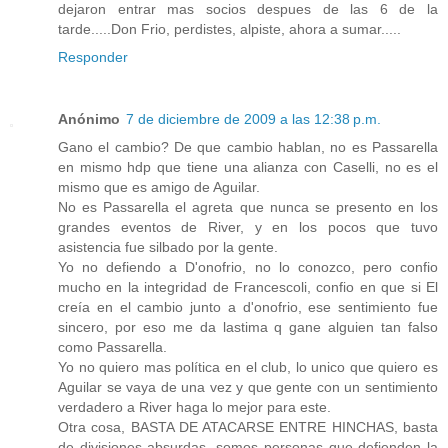
dejaron entrar mas socios despues de las 6 de la
tarde.....Don Frio, perdistes, alpiste, ahora a sumar.....
Responder
Anónimo
7 de diciembre de 2009 a las 12:38 p.m.
Gano el cambio? De que cambio hablan, no es Passarella
en mismo hdp que tiene una alianza con Caselli, no es el
mismo que es amigo de Aguilar.
No es Passarella el agreta que nunca se presento en los
grandes eventos de River, y en los pocos que tuvo
asistencia fue silbado por la gente.
Yo no defiendo a D'onofrio, no lo conozco, pero confio
mucho en la integridad de Francescoli, confio en que si El
creía en el cambio junto a d'onofrio, ese sentimiento fue
sincero, por eso me da lastima q gane alguien tan falso
como Passarella.
Yo no quiero mas política en el club, lo unico que quiero es
Aguilar se vaya de una vez y que gente con un sentimiento
verdadero a River haga lo mejor para este.
Otra cosa, BASTA DE ATACARSE ENTRE HINCHAS, basta
de divisiones absurdas, somos personas que defienden la