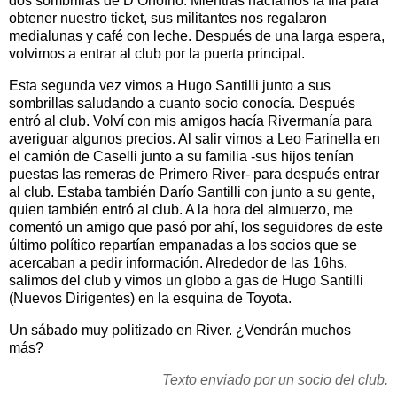
dos sombrillas de D’Onofrio. Mientras hacíamos la fila para
obtener nuestro ticket, sus militantes nos regalaron
medialunas y café con leche. Después de una larga espera,
volvimos a entrar al club por la puerta principal.
Esta segunda vez vimos a Hugo Santilli junto a sus
sombrillas saludando a cuanto socio conocía. Después
entró al club. Volví con mis amigos hacía Rivermanía para
averiguar algunos precios. Al salir vimos a Leo Farinella en
el camión de Caselli junto a su familia -sus hijos tenían
puestas las remeras de Primero River- para después entrar
al club. Estaba también Darío Santilli con junto a su gente,
quien también entró al club. A la hora del almuerzo, me
comentó un amigo que pasó por ahí, los seguidores de este
último político repartían empanadas a los socios que se
acercaban a pedir información. Alrededor de las 16hs,
salimos del club y vimos un globo a gas de Hugo Santilli
(Nuevos Dirigentes) en la esquina de Toyota.
Un sábado muy politizado en River. ¿Vendrán muchos
más?
Texto enviado por un socio del club.