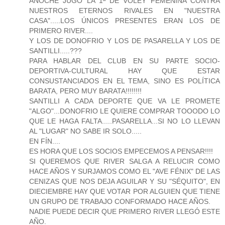
ANOCHE JUGÓ LA 1ª DE VOLEY FEMENINA CONTRA
NUESTROS ETERNOS RIVALES EN "NUESTRA
CASA".....LOS ÚNICOS PRESENTES ERAN LOS DE
PRIMERO RIVER....
Y LOS DE DONOFRIO Y LOS DE PASARELLA Y LOS DE
SANTILLI.....???
PARA HABLAR DEL CLUB EN SU PARTE SOCIO-
DEPORTIVA-CULTURAL HAY QUE ESTAR
CONSUSTANCIADOS EN EL TEMA, SINO ES POLÍTICA
BARATA, PERO MUY BARATA!!!!!!!!
SANTILLI A CADA DEPORTE QUE VA LE PROMETE
"ALGO"...DONOFRIO LE QUIERE COMPRAR TOOODO LO
QUE LE HAGA FALTA.....PASARELLA...SI NO LO LLEVAN
AL "LUGAR" NO SABE IR SOLO.....
EN FÍN....
ES HORA QUE LOS SOCIOS EMPECEMOS A PENSAR!!!!
SI QUEREMOS QUE RIVER SALGA A RELUCIR COMO
HACE AÑOS Y SURJAMOS COMO EL "AVE FÉNIX" DE LAS
CENIZAS QUE NOS DEJA AGUILAR Y SU "SÉQUITO", EN
DIECIEMBRE HAY QUE VOTAR POR ALGUIEN QUE TIENE
UN GRUPO DE TRABAJO CONFORMADO HACE AÑOS.
NADIE PUEDE DECIR QUE PRIMERO RIVER LLEGÓ ESTE
AÑO.