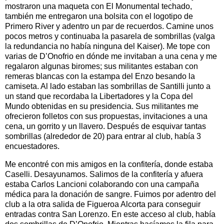
mostraron una maqueta con El Monumental techado,
también me entregaron una bolsita con el logotipo de
Primero River y adentro un par de recuerdos. Camine unos
pocos metros y continuaba la pasarela de sombrillas (valga
la redundancia no había ninguna del Kaiser). Me tope con
varias de D’Onofrio en dónde me invitaban a una cena y me
regalaron algunas biromes; sus militantes estaban con
remeras blancas con la estampa del Enzo besando la
camiseta. Al lado estaban las sombrillas de Santilli junto a
un stand que recordaba l
a Libertadores
y l
a Copa
del
Mundo obtenidas en su presidencia. Sus militantes me
ofrecieron folletos con sus propuestas, invitaciones a una
cena, un gorrito y un llavero. Después de esquivar tantas
sombrillas (alrededor de 20) para entrar al club, había 3
encuestadores.
Me encontré con mis amigos en la confitería, donde estaba
Caselli. Desayunamos. Salimos de la confitería y afuera
estaba Carlos Lancioni colaborando con una campaña
médica para la donación de sangre. Fuimos por adentro del
club a la otra salida de Figueroa Alcorta para conseguir
entradas contra San Lorenzo. En este acceso al club, había