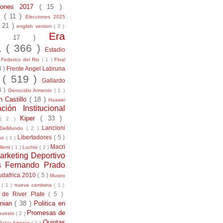
ciones 2017
( 15 )
21
( 11 )
Elecciones 2025
( 21 )
english version
( 2 )
Era
( 17 )
la
( 366 )
Estadio
)
Federico del Rio
( 1 )
Final
4 )
Frente Angel Labruna
l
( 519 )
Gallardo
4 )
Genocidio Armenio
( 1 )
n Castillo
( 18 )
Huawei
ación Institucional
Kiper
( 33 )
( 2 )
Lancioni
aDelMundo
( 2 )
Libertadores
( 5 )
uso
( 1 )
Macri
llemi
( 1 )
Luchio
( 2 )
arketing Deportivo
s Fernando Prado
udafrica 2010
( 5 )
Museo
s
( 1 )
nueva camiseta
( 1 )
 de River Plate
( 5 )
anian
( 38 )
Politica en
Promesas de
puesto
( 2 )
Quintas
Qatar Airways
( 1 )