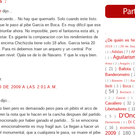
S :
ur
dijo...
acuerdo... No hay que quemarlo. Solo cuando este listo.
que le paso al pibe Garcia en Boca. Es muy dificil que ese
triunfar ahora. No imposible, pero el fantasma esta ahi, y
-
star. Es gigante la comparacion con los rendimientos de
¿De quién es h
 encima Chichizola tiene solo 18 años. Garcia tenia 20
2019
( 1 )
28 de Se
 Para mi debemos traer un arquero y un central. Por
Adidas
( 7 )
A
( 2 )
en nivel. Ojala se de lo de Navarro. Y que le vaya bien.
Aguilari
( 2 )
Amui
( 2 )
Aragón
( 2
( 21 )
Ballota
Banderometro
( 
r.
( 1 )
Barreiro
( 2 )
Bar
Belli
( 3 )
Boca
(
O DE 2009 A LAS 2:01 A.M.
( 54 )
Burzaco
(
( 2 )
Cascio
( 1
l
dijo...
Cavallero
( 32 
jo bien pero es demasiado peso para un pibito el arco de
Libertadores
( 1
D'On
iren la nota que le hacen en la cancha despues del partido.
( 5 )
cionado por haber ganado el partido... Si se emociona
Di 
Demichelis
( 2 )
o emocionalmente es muy fragil aun. Le llegan a hacer un
( 16 )
econom
el monumental, que a cualquiera le pasa, se muere el pibe.
2009
( 180 