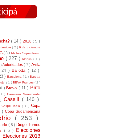
incha?
( 14 )
2018
( 5 )
ptiembre
( 2 )
9 de diciembre
FA
( 3 )
Afiches Superclasico
smo
( 227 )
Alonso
( 1 )
Avila
Autoridades
( 7 )
 )
( 24 )
Ballotta
( 12 )
23 )
Barcelona
( 1 )
Baretta
ujel
( 1 )
BBVA Frances
( 2 )
Brito
Bravo
( 11 )
 6 )
 1 )
Caravana Monumental
Caselli
( 140 )
 )
)
Copa
Chiqui Tapia
( 1 )
1 )
Copa Sudamericana
ofrio
( 253 )
Diego Turnes
Carlo
( 8 )
Elecciones
ía
( 5 )
)
Elecciones 2013