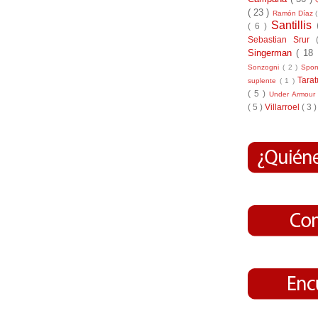
( 23 )
Ramón Díaz
Santillis
( 6 )
Sebastian Srur
Singerman
( 18
Sonzogni
( 2 )
Spo
Tara
suplente
( 1 )
( 5 )
Under Armou
( 5 )
Villarroel
( 3 )