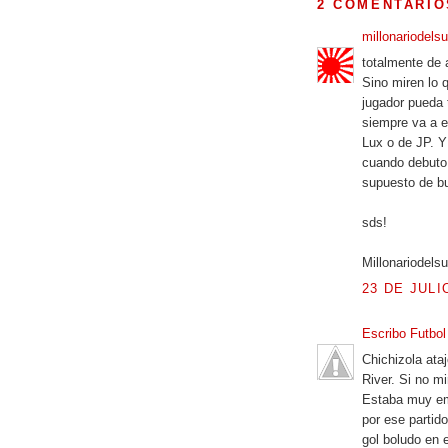
2 COMENTARIO
millonariodels
totalmente de 
Sino miren lo 
jugador pueda 
siempre va a e
Lux o de JP. Y
cuando debuto.
supuesto de bu
sds!
Millonariodelsu
23 DE JULI
Escribo Futbo
Chichizola ata
River. Si no m
Estaba muy emo
por ese partid
gol boludo en 