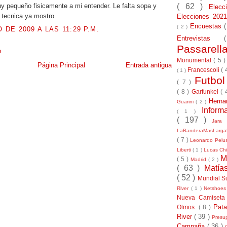
( 62 )
 pequeño fisicamente a mi entender. Le falta sopa y
Elec
 tecnica ya mostro.
Elecciones 20
Encuestas
( 2 )
O DE 2009 A LAS 11:29 P.M.
Entrevistas
Passarel
o
Monumental
( 5 
Página Principal
Entrada antigua
Francescoli
( 
( 1 )
Futbo
( 7 )
( 8 )
Garfunkel
( 
Herna
Guarini
( 2 )
Inform
( 1 )
( 197 )
Jara
LaBanderaMasLarg
( 7 )
Leonardo Pel
Liberti
( 1 )
Lucas Chi
M
( 5 )
Madrid
( 2 )
( 63 )
Matía
( 52 )
Mundial S
River
( 1 )
Netshoe
Nueva Camiseta
Pat
Olmos.
( 8 )
River
( 39 )
Presu
Campaña
( 36 )