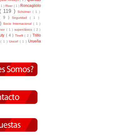
Roncagliolo
( 1 )
River
( 1 )
( 119 )
Schvimer
( 1 )
( 9 )
Seguridad
( 1 )
 )
Socio Internacional
( 1 )
nsor
( 1 )
superclásico
( 2 )
tuty
( 4 )
Trillo
Tinelli
( 2 )
Urueña
r
( 1 )
Unicef
( 1 )