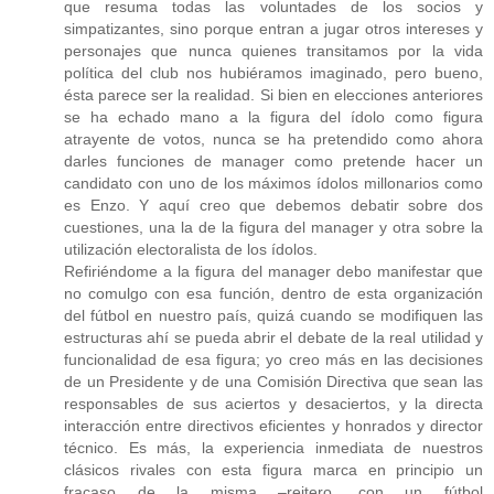
que resuma todas las voluntades de los socios y
simpatizantes, sino porque entran a jugar otros intereses y
personajes que nunca quienes transitamos por la vida
política del club nos hubiéramos imaginado, pero bueno,
ésta parece ser la realidad. Si bien en elecciones anteriores
se ha echado mano a la figura del ídolo como figura
atrayente de votos, nunca se ha pretendido como ahora
darles funciones de manager como pretende hacer un
candidato con uno de los máximos ídolos millonarios como
es Enzo. Y aquí creo que debemos debatir sobre dos
cuestiones, una la de la figura del manager y otra sobre la
utilización electoralista de los ídolos.
Refiriéndome a la figura del manager debo manifestar que
no comulgo con esa función, dentro de esta organización
del fútbol en nuestro país, quizá cuando se modifiquen las
estructuras ahí se pueda abrir el debate de la real utilidad y
funcionalidad de esa figura; yo creo más en las decisiones
de un Presidente y de una Comisión Directiva que sean las
responsables de sus aciertos y desaciertos, y la directa
interacción entre directivos eficientes y honrados y director
técnico. Es más, la experiencia inmediata de nuestros
clásicos rivales con esta figura marca en principio un
fracaso de la misma –reitero, con un fútbol