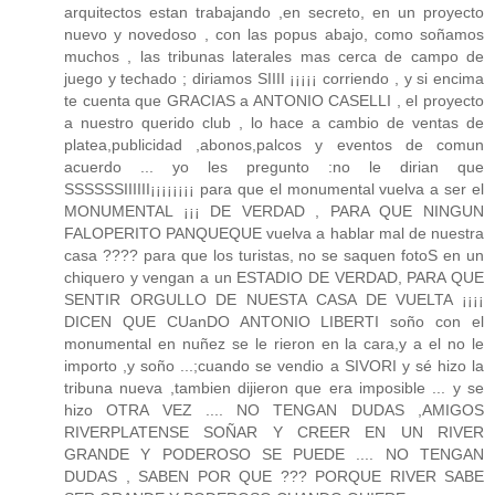
arquitectos estan trabajando ,en secreto, en un proyecto
nuevo y novedoso , con las popus abajo, como soñamos
muchos , las tribunas laterales mas cerca de campo de
juego y techado ; diriamos SIIII ¡¡¡¡¡ corriendo , y si encima
te cuenta que GRACIAS a ANTONIO CASELLI , el proyecto
a nuestro querido club , lo hace a cambio de ventas de
platea,publicidad ,abonos,palcos y eventos de comun
acuerdo ... yo les pregunto :no le dirian que
SSSSSSIIIIII¡¡¡¡¡¡¡¡ para que el monumental vuelva a ser el
MONUMENTAL ¡¡¡ DE VERDAD , PARA QUE NINGUN
FALOPERITO PANQUEQUE vuelva a hablar mal de nuestra
casa ???? para que los turistas, no se saquen fotoS en un
chiquero y vengan a un ESTADIO DE VERDAD, PARA QUE
SENTIR ORGULLO DE NUESTA CASA DE VUELTA ¡¡¡¡
DICEN QUE CUanDO ANTONIO LIBERTI soño con el
monumental en nuñez se le rieron en la cara,y a el no le
importo ,y soño ...;cuando se vendio a SIVORI y sé hizo la
tribuna nueva ,tambien dijieron que era imposible ... y se
hizo OTRA VEZ .... NO TENGAN DUDAS ,AMIGOS
RIVERPLATENSE SOÑAR Y CREER EN UN RIVER
GRANDE Y PODEROSO SE PUEDE .... NO TENGAN
DUDAS , SABEN POR QUE ??? PORQUE RIVER SABE