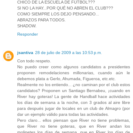
CHICO DE LA ESCUELA DE FÚTBOL???
SI NO LA HAY...POR QUÉ NO ABREN EL CLUB???
COMO SIEMPRE LOS DEJO PENSANDO...
ABRAZOS PARA TODOS.
SHADOW.
Responder
jsantiva
28 de julio de 2009 a las 10:53 p.m.
Con todo respeto.
No puedo creer como algunos candidatos a presidentes
proponen remodelaciones millonarias, cuando aún le
debemos plata a Gerlo, Ahumada, Figueroa, etc.etc.
Realmente no los entiendo... ¿no caminan por el club estos
candidatos? Proponen un Santiago Bernabeu, ¡cuando en
River hay goteras! La gente de Handball hace actividades
los días de semana a la noche, con 3 grados al aire libre
para después jugar de locales en un club de Almagro (por
dar un ejemplo válido para todas las actividades.
Pero claro... ellos piensan que River no tiene problemas,
que River no tiene goteras, que en River andan los
molinetes los días de semana, que en River los días de