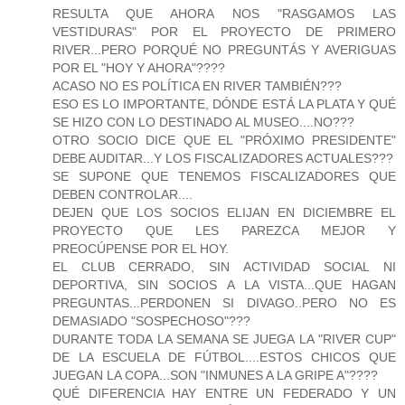
RESULTA QUE AHORA NOS "RASGAMOS LAS
VESTIDURAS" POR EL PROYECTO DE PRIMERO
RIVER...PERO PORQUÉ NO PREGUNTÁS Y AVERIGUAS
POR EL "HOY Y AHORA"????
ACASO NO ES POLÍTICA EN RIVER TAMBIÉN???
ESO ES LO IMPORTANTE, DÓNDE ESTÁ LA PLATA Y QUÉ
SE HIZO CON LO DESTINADO AL MUSEO....NO???
OTRO SOCIO DICE QUE EL "PRÓXIMO PRESIDENTE"
DEBE AUDITAR...Y LOS FISCALIZADORES ACTUALES???
SE SUPONE QUE TENEMOS FISCALIZADORES QUE
DEBEN CONTROLAR....
DEJEN QUE LOS SOCIOS ELIJAN EN DICIEMBRE EL
PROYECTO QUE LES PAREZCA MEJOR Y
PREOCÚPENSE POR EL HOY.
EL CLUB CERRADO, SIN ACTIVIDAD SOCIAL NI
DEPORTIVA, SIN SOCIOS A LA VISTA...QUE HAGAN
PREGUNTAS...PERDONEN SI DIVAGO..PERO NO ES
DEMASIADO "SOSPECHOSO"???
DURANTE TODA LA SEMANA SE JUEGA LA "RIVER CUP"
DE LA ESCUELA DE FÚTBOL....ESTOS CHICOS QUE
JUEGAN LA COPA...SON "INMUNES A LA GRIPE A"????
QUÉ DIFERENCIA HAY ENTRE UN FEDERADO Y UN