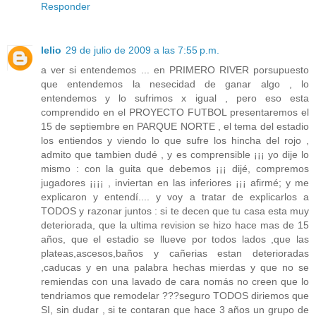
Responder
lelio
29 de julio de 2009 a las 7:55 p.m.
a ver si entendemos ... en PRIMERO RIVER porsupuesto
que entendemos la nesecidad de ganar algo , lo
entendemos y lo sufrimos x igual , pero eso esta
comprendido en el PROYECTO FUTBOL presentaremos el
15 de septiembre en PARQUE NORTE , el tema del estadio
los entiendos y viendo lo que sufre los hincha del rojo ,
admito que tambien dudé , y es comprensible ¡¡¡ yo dije lo
mismo : con la guita que debemos ¡¡¡ dijé, compremos
jugadores ¡¡¡¡ , inviertan en las inferiores ¡¡¡ afirmé; y me
explicaron y entendí.... y voy a tratar de explicarlos a
TODOS y razonar juntos : si te decen que tu casa esta muy
deteriorada, que la ultima revision se hizo hace mas de 15
años, que el estadio se llueve por todos lados ,que las
plateas,ascesos,baños y cañerias estan deterioradas
,caducas y en una palabra hechas mierdas y que no se
remiendas con una lavado de cara nomás no creen que lo
tendriamos que remodelar ???seguro TODOS diriemos que
SI, sin dudar , si te contaran que hace 3 años un grupo de