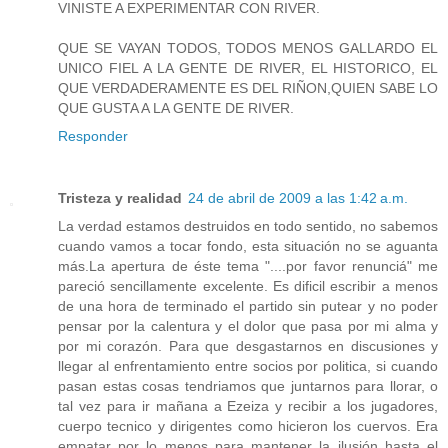
VINISTE A EXPERIMENTAR CON RIVER.
QUE SE VAYAN TODOS, TODOS MENOS GALLARDO EL
UNICO FIEL A LA GENTE DE RIVER, EL HISTORICO, EL
QUE VERDADERAMENTE ES DEL RIÑON,QUIEN SABE LO
QUE GUSTA A LA GENTE DE RIVER.
Responder
Tristeza y realidad
24 de abril de 2009 a las 1:42 a.m.
La verdad estamos destruidos en todo sentido, no sabemos
cuando vamos a tocar fondo, esta situación no se aguanta
más.La apertura de éste tema "....por favor renunciá" me
pareció sencillamente excelente. Es dificil escribir a menos
de una hora de terminado el partido sin putear y no poder
pensar por la calentura y el dolor que pasa por mi alma y
por mi corazón. Para que desgastarnos en discusiones y
llegar al enfrentamiento entre socios por politica, si cuando
pasan estas cosas tendriamos que juntarnos para llorar, o
tal vez para ir mañana a Ezeiza y recibir a los jugadores,
cuerpo tecnico y dirigentes como hicieron los cuervos. Era
empatar por lo menos para mantener la ilusión hasta el