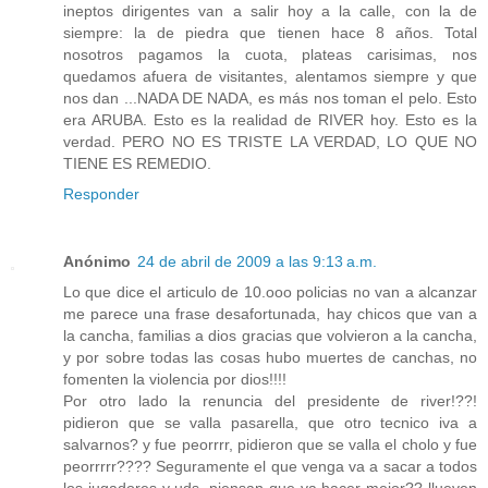
ineptos dirigentes van a salir hoy a la calle, con la de
siempre: la de piedra que tienen hace 8 años. Total
nosotros pagamos la cuota, plateas carisimas, nos
quedamos afuera de visitantes, alentamos siempre y que
nos dan ...NADA DE NADA, es más nos toman el pelo. Esto
era ARUBA. Esto es la realidad de RIVER hoy. Esto es la
verdad. PERO NO ES TRISTE LA VERDAD, LO QUE NO
TIENE ES REMEDIO.
Responder
Anónimo
24 de abril de 2009 a las 9:13 a.m.
Lo que dice el articulo de 10.ooo policias no van a alcanzar
me parece una frase desafortunada, hay chicos que van a
la cancha, familias a dios gracias que volvieron a la cancha,
y por sobre todas las cosas hubo muertes de canchas, no
fomenten la violencia por dios!!!!
Por otro lado la renuncia del presidente de river!??!
pidieron que se valla pasarella, que otro tecnico iva a
salvarnos? y fue peorrrr, pidieron que se valla el cholo y fue
peorrrrr???? Seguramente el que venga va a sacar a todos
los jugadores y uds. piensan que va hacer mejor?? llueven