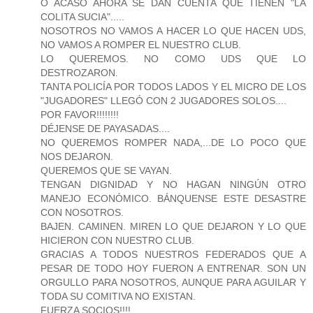
O ACASO AHORA SE DAN CUENTA QUE TIENEN "LA
COLITA SUCIA".....
NOSOTROS NO VAMOS A HACER LO QUE HACEN UDS,
NO VAMOS A ROMPER EL NUESTRO CLUB.
LO QUEREMOS. NO COMO UDS QUE LO
DESTROZARON.
TANTA POLICÍA POR TODOS LADOS Y EL MICRO DE LOS
"JUGADORES" LLEGÓ CON 2 JUGADORES SOLOS....
POR FAVOR!!!!!!!!
DÉJENSE DE PAYASADAS....
NO QUEREMOS ROMPER NADA,...DE LO POCO QUE
NOS DEJARON.
QUEREMOS QUE SE VAYAN.
TENGAN DIGNIDAD Y NO HAGAN NINGÚN OTRO
MANEJO ECONÓMICO. BÁNQUENSE ESTE DESASTRE
CON NOSOTROS.
BAJEN. CAMINEN. MIREN LO QUE DEJARON Y LO QUE
HICIERON CON NUESTRO CLUB.
GRACIAS A TODOS NUESTROS FEDERADOS QUE A
PESAR DE TODO HOY FUERON A ENTRENAR. SON UN
ORGULLO PARA NOSOTROS, AUNQUE PARA AGUILAR Y
TODA SU COMITIVA NO EXISTAN.
FUERZA SOCIOS!!!!