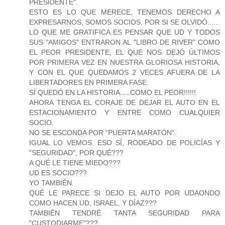
PRESIDENTE".
ESTO ES LO QUE MERECE, TENEMOS DERECHO A
EXPRESARNOS, SOMOS SOCIOS, POR SI SE OLVIDÓ......
LO QUE ME GRATIFICA ES PENSAR QUE UD Y TODOS
SUS "AMIGOS" ENTRARON AL "LIBRO DE RIVER" COMO
EL PEOR PRESIDENTE, EL QUE NOS DEJÓ ÚLTIMOS
POR PRIMERA VEZ EN NUESTRA GLORIOSA HISTORIA,
Y CON EL QUE QUEDAMOS 2 VECES AFUERA DE LA
LIBERTADORES EN PRIMERA FASE.
SÍ QUEDÓ EN LA HISTORIA.....COMO EL PEOR!!!!!!
AHORA TENGA EL CORAJE DE DEJAR EL AUTO EN EL
ESTACIONAMIENTO Y ENTRE COMO CUALQUIER
SOCIO.
NO SE ESCONDA POR "PUERTA MARATÓN".
IGUAL LO VEMOS. ESO SÍ, RODEADO DE POLICÍAS Y
"SEGURIDAD", POR QUÉ???
A QUÉ LE TIENE MIEDO???
UD ES SOCIO???
YO TAMBIÉN.
QUÉ LE PARECE SI DEJO EL AUTO POR UDAONDO
COMO HACEN UD, ISRAEL, Y DÍAZ???
TAMBIÉN TENDRÉ TANTA SEGURIDAD PARA
"CUSTODIARME"???