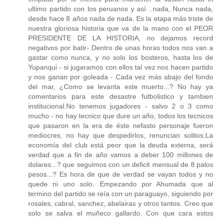
ultimo partido con los peruanos y así ..nada, Nunca nada,
desde hace 8 años nada de nada. Es la etapa más triste de
nuestra gloriosa historia que va de la mano con el PEOR
PRESIDENTE DE LA HISTORIA, no dejamos record
negativos por batir- Dentro de unas horas todos nos van a
gastar como nunca, y no solo los bosteros, hasta los de
Yupanqui - si jugaramos con ellos tal vez nos hacen partido
y nos ganan por goleada - Cada vez más abajo del fondo
del mar, ¿Como se levanta este muerto...? No hay ya
comentarios para este desastre futbolistico y tambien
institucional.No tenemos jugadores - salvo 2 o 3 como
mucho - no hay tecnico que dure un año, todos los tecnicos
que pasaron en la era de éste nefasto personaje fueron
mediocres, no hay que despedirlos, renuncian solitos.La
economía del club está peor que la deuda externa, será
verdad que a fin de año vamos a deber 100 millones de
dolares...? que seguimos con un deficit mensual de 8 palos
pesos...? Es hora de que de verdad se vayan todos y no
quede ni uno solo. Empezando por Ahumada que al
termino del partido se reía con un paraguayo, siguiendo por
rosales, cabral, sanchez, abelairas y otros tantos. Creo que
solo se salva el muñeco gallardo. Con que cara estos