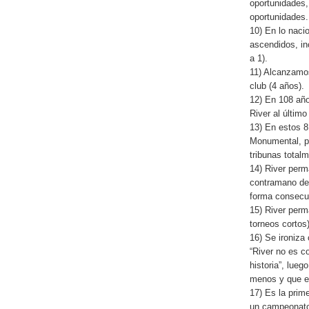
oportunidades,
oportunidades.
10) En lo naci
ascendidos, in
a 1).
11) Alcanzamos
club (4 años).
12) En 108 años
River al último
13) En estos 8
Monumental, po
tribunas total
14) River per
contramano de 
forma consecu
15) River perm
torneos cortos
16) Se ironiza
“River no es c
historia”, lue
menos y que es
17) Es la prim
un campeonato 