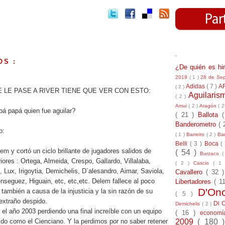
-
OS :
¿De quién es h
.
2019
( 1 )
28 de Se
Adidas
( 7 )
A
( 2 )
 LE PASE A RIVER TIENE QUE VER CON ESTO:
Aguilari
( 2 )
Amui
( 2 )
Aragón
( 2
á papá quien fue aguilar?
( 21 )
Ballota
Banderometro
( 
o:
( 1 )
Barreiro
( 2 )
Bar
Belli
( 3 )
Boca
(
em y cortó un ciclo brillante de jugadores salidos de
( 54 )
Burzaco
(
riores : Ortega, Almeida, Crespo, Gallardo, Villalaba,
( 2 )
Cascio
( 1
, Lux, Irigoytia, Demichelis, D´alesandro, Aimar, Saviola,
Cavallero
( 32 
seguez, Higuain, etc, etc,etc. Delem fallece al poco
Libertadores
( 1
D'On
 también a causa de la injusticia y la sin razón de su
( 5 )
 extraño despido.
Di 
Demichelis
( 2 )
el año 2003 perdiendo una final increíble con un equipo
( 16 )
econom
2009
( 180 
do como el Cienciano. Y la perdimos por no saber retener