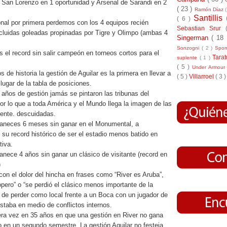
 San Lorenzo en 1 oportunidad y Arsenal de Sarandi en 2
( 23 )
Ramón Díaz
Santillis
( 6 )
onal por primera perdemos con los 4 equipos recién
Sebastian Srur
cluidas goleadas propinadas por Tigre y Olimpo (ambas 4
Singerman
( 18
Sonzogni
( 2 )
Spo
 el record sin salir campeón en torneos cortos para el
Tara
suplente
( 1 )
( 5 )
Under Armou
 de historia la gestión de Aguilar es la primera en llevar a
( 5 )
Villarroel
( 3 )
 lugar de la tabla de posiciones.
 años de gestión jamás se pintaron las tribunas del
r lo que a toda América y el Mundo llega la imagen de las
mente. descuidadas.
maneces 6 meses sin ganar en el Monumental, a
su record histórico de ser el estadio menos batido en
tiva.
anece 4 años sin ganar un clásico de visitante (record en
)
 con el dolor del hincha en frases como “River es Aruba”,
opero” o “se perdió el clásico menos importante de la
go de perder como local frente a un Boca con un jugador de
taba en medio de conflictos internos.
era vez en 35 años en que una gestión en River no gana
en un segundo semestre. La gestión Aguilar no festeja