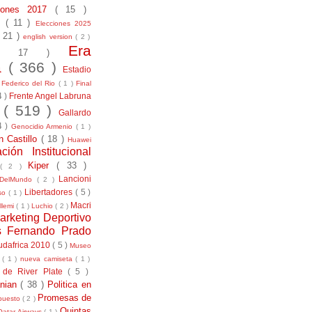
ciones 2017
( 15 )
21
( 11 )
Elecciones 2025
( 21 )
english version
( 2 )
Era
( 17 )
la
( 366 )
Estadio
)
Federico del Rio
( 1 )
Final
4 )
Frente Angel Labruna
l
( 519 )
Gallardo
4 )
Genocidio Armenio
( 1 )
n Castillo
( 18 )
Huawei
ación Institucional
Kiper
( 33 )
( 2 )
Lancioni
aDelMundo
( 2 )
Libertadores
( 5 )
uso
( 1 )
Macri
llemi
( 1 )
Luchio
( 2 )
arketing Deportivo
s Fernando Prado
udafrica 2010
( 5 )
Museo
s
( 1 )
nueva camiseta
( 1 )
 de River Plate
( 5 )
anian
( 38 )
Politica en
Promesas de
puesto
( 2 )
Quintas
Qatar Airways
( 1 )