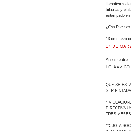
llamativa y ala
tribunas y plat
estampado en 
¿Con River es 
13 de marzo d
17 DE MARZ
Anónimo dijo..
HOLA AMIGO
QUE SE EST
SER PINTADA
**VIOLACION
DIRECTIVA U
TRES MESES
**CUOTA SOC