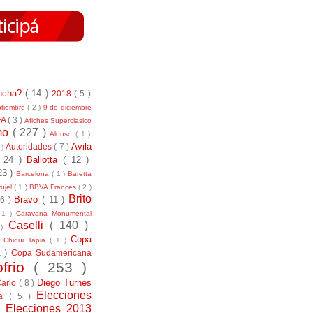
incha?
( 14 )
2018
( 5 )
ptiembre
( 2 )
9 de diciembre
FA
( 3 )
Afiches Superclasico
smo
( 227 )
Alonso
( 1 )
Avila
Autoridades
( 7 )
 )
( 24 )
Ballotta
( 12 )
23 )
Barcelona
( 1 )
Baretta
ujel
( 1 )
BBVA Frances
( 2 )
Brito
Bravo
( 11 )
 6 )
 1 )
Caravana Monumental
Caselli
( 140 )
 )
)
Copa
Chiqui Tapia
( 1 )
1 )
Copa Sudamericana
ofrio
( 253 )
Diego Turnes
Carlo
( 8 )
Elecciones
ía
( 5 )
)
Elecciones 2013