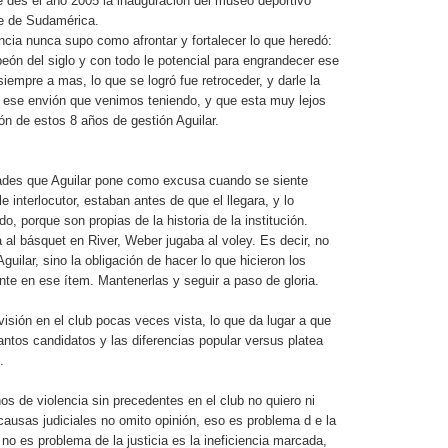
 des el año 2005 la inauguración del museo deportivo
e de Sudamérica.
encia nunca supo como afrontar y fortalecer lo que heredó:
ón del siglo y con todo le potencial para engrandecer ese
siempre a mas, lo que se logró fue retroceder, y darle la
 ese envión que venimos teniendo, y que esta muy lejos
ión de estos 8 años de gestión Aguilar.
dades que Aguilar pone como excusa cuando se siente
le interlocutor, estaban antes de que el llegara, y lo
o, porque son propias de la historia de la institución.
 al básquet en River, Weber jugaba al voley. Es decir, no
guilar, sino la obligación de hacer lo que hicieron los
te en ese ítem. Mantenerlas y seguir a paso de gloria.
visión en el club pocas veces vista, lo que da lugar a que
antos candidatos y las diferencias popular versus platea
.
os de violencia sin precedentes en el club no quiero ni
 causas judiciales no omito opinión, eso es problema d e la
e no es problema de la justicia es la ineficiencia marcada,