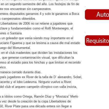
o en un segundo semestre del año. Los festejos de fin de
.
nte nos encuentran sin campeonatos.
torneos disputados ganamos 4 y solo le ganamos a Boca
s campeonatos obtenidos.
 Libertadores de 2006 no se retiene a jugadores que
clave y fundamentales como el Rolfi Montenegro, el
.
eres o Santana
 a un goleador que venia siendo muy importante en el
ciano Figueroa y que se lesiona a causa dle mal estado
juego del Monumental.
n en el club maderotes que dividen las instalaciones los
o, que generan contaminación visual, que dificultan la
greso al estadio para los hinchas y que limitan el recorrido
órico.
rmanece cerrado durante días.
país jugadores ex River de la talla de D´ alesandro, Solari,
acente y el lobo Ledesma. Ninguno vuelve a River.
del club el arquero campeón olímpico con valla invicta,
ta a ídolos como Ortega, Ramón Díaz y “Mostaza” Merlo
a vez desde la creación de la copa Libertadores de
0, River Plate pasa una década entera sin llegar a