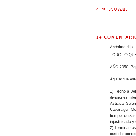
A LAS
12:11 A.M.
14 COMENTARI
Anónimo dijo..
TODO LO QUE
AÑO 2050. Pap
Aguilar fue est
1) Hechó a Del
divisiones infe
Astrada, Solari
Cavenagui, Men
tiempo, quizás
injustificado y
2) Terminamos 
casi desconoci