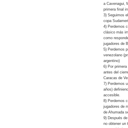
a Cavenagui, M
primera final i
3) Seguimos el
copa Sudameric
4) Perdemos co
clásico más im
como responder
jugadores de B
5) Perdemos po
venezolano (pr
argentino)
6) Por primera
antes del cier
Caracas de Ve
7) Perdemos u
años) definie
accesible.
8) Perdemos c
jugadores de m
de Ahumada se 
9) Después de 
no obtener un t