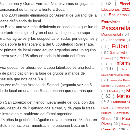
( 62 )
ascherano y Osmar Ferreira. Nos privamos de jugar la
Elec
Elecciones 20
nternacional de la historia frente a Boca
Encuestas
 año 2004 siendo eliminados por Arsenal de Sarandi de la
( 2 )
ana definiendo de local.
Entrevistas
Passarel
n Boca, una vez más definiendo de local en lo que fue el
portante del siglo 21 y en el que la dirigencia no supo
Monumental
( 5 
 a los agravios y las sospechas emitidas por dirigentes y
Francescoli
( 
( 1 )
oca sobre la transparencia del Club Atletico River Plate.
Futbo
( 7 )
r primera de local como equipo argentino ante un equipo
( 8 )
Garfunkel
( 
imera vez en 108 años en toda la historia del fútbol
Herna
Guarini
( 2 )
Inform
( 1 )
 vez quedamos afuera de la copa Libertadores una fecha
( 197 )
Jara
re de participación en la fase de grupos a manos del
LaBanderaMasLarg
nezuela que nos gana 3 a 1.
( 7 )
Leonardo Pel
na vez más con Arsenal de Sarandi (segunda vez en 3
Liberti
( 1 )
Lucas Chi
M
ndo de local en una copa Sudamericana que era más que
( 5 )
Madrid
( 2 )
( 63 )
Matía
( 52 )
Mundial S
on San Lorenzo definiendo nuevamente de local con dos
ás, después de ir ganado dos a cero, y de yapa la frase
River
( 1 )
Netshoe
Nueva Camiseta
instala en el ambiente del fútbol argentino.
Pat
Olmos.
( 8 )
25 años la gestión de Aguilar es la primera en 25 años en
River
( 39 )
Presu
itulo internacional, mientras si lo obtienen Boca en 8
Campaña
( 36 )