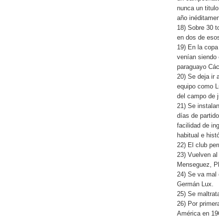
nunca un titul
año inéditame
18) Sobre 30 
en dos de eso
19) En la copa
venían siendo 
paraguayo Các
20) Se deja ir
equipo como Lu
del campo de 
21) Se instala
días de partid
facilidad de in
habitual e hist
22) El club pe
23) Vuelven al 
Menseguez, Pl
24) Se va mal 
Germán Lux.
25) Se maltra
26) Por primer
América en 196