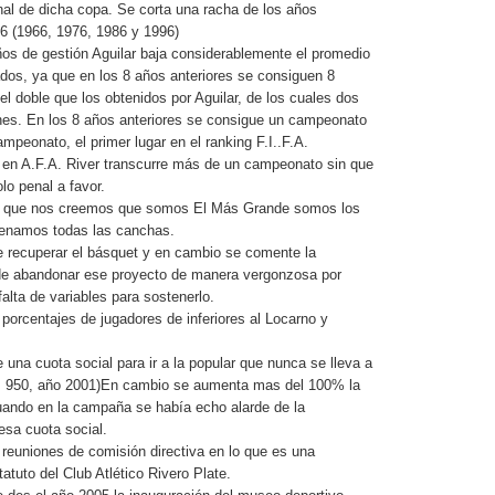
inal de dicha copa. Se corta una racha de los años
6 (1966, 1976, 1986 y 1996)
ños de gestión Aguilar baja considerablemente el promedio
ados, ya que en los 8 años anteriores se consiguen 8
l doble que los obtenidos por Aguilar, de los cuales dos
nes. En los 8 años anteriores se consigue un campeonato
campeonato, el primer lugar en el ranking F.I..F.A.
 en A.F.A. River transcurre más de un campeonato sin que
lo penal a favor.
s que nos creemos que somos El Más Grande somos los
lenamos todas las canchas.
 recuperar el básquet y en cambio se comente la
 de abandonar ese proyecto de manera vergonzosa por
alta de variables para sostenerlo.
porcentajes de jugadores de inferiores al Locarno y
 una cuota social para ir a la popular que nunca se lleva a
M 950, año 2001)En cambio se aumenta mas del 100% la
uando en la campaña se había echo alarde de la
esa cuota social.
 reuniones de comisión directiva en lo que es una
tatuto del Club Atlético Rivero Plate.