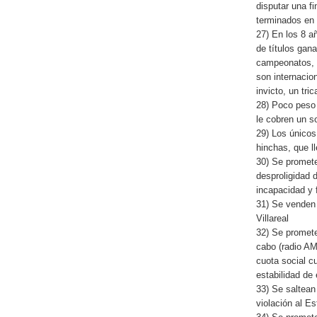
disputar una f
terminados en 
27) En los 8 a
de títulos gan
campeonatos, e
son internacio
invicto, un tri
28) Poco peso
le cobren un so
29) Los único
hinchas, que l
30) Se promete
desproligidad
incapacidad y f
31) Se venden 
Villareal
32) Se promete
cabo (radio A
cuota social c
estabilidad de 
33) Se saltean
violación al Es