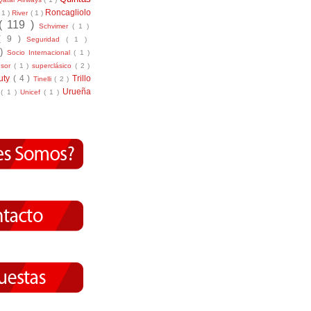
Roncagliolo
( 1 )
River
( 1 )
( 119 )
Schvimer
( 1 )
( 9 )
Seguridad
( 1 )
 )
Socio Internacional
( 1 )
nsor
( 1 )
superclásico
( 2 )
tuty
( 4 )
Trillo
Tinelli
( 2 )
Urueña
r
( 1 )
Unicef
( 1 )