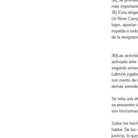
34) Se promete
más important
35) Esta dirig
Un River Campe
logro, apostar 
espalda a todo
de la resignac
36)Las activi
asfixiado ante 
seguirán estand
Labruna jugaba
son merito de A
demás presiden
Se nota una di
se presenten t
son tristísimas
Sobre los hech
hablar. De las
justicia, lo qu