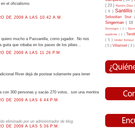
en el oficialismo.
( 23 )
Ramón Díaz
Santillis
( 6 )
Sebastian Srur
O DE 2009 A LAS 10:42 A.M.
Singerman
( 18
Sonzogni
( 2 )
Spo
.
Tara
suplente
( 1 )
o quiero mucho a Passarella, como jugador.. No nos
( 5 )
Under Armou
a guita que robaba en los pases de los pibes...
( 5 )
Villarroel
( 3 )
O DE 2009 A LAS 11:26 P.M.
.
dicional River dejá de postear solamente para tener
a con 300 personas y sacás 270 votos.. son una mentira
O DE 2009 A LAS 6:44 P.M.
.
ido eliminado por un administrador de blog.
O DE 2009 A LAS 5:36 P.M.