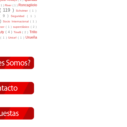
Roncagliolo
( 1 )
River
( 1 )
( 119 )
Schvimer
( 1 )
( 9 )
Seguridad
( 1 )
 )
Socio Internacional
( 1 )
nsor
( 1 )
superclásico
( 2 )
tuty
( 4 )
Trillo
Tinelli
( 2 )
Urueña
r
( 1 )
Unicef
( 1 )