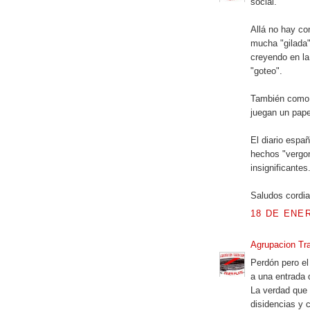
social.
Allá no hay co
mucha "gilada"
creyendo en la
"goteo".
También como s
juegan un papel
El diario espa
hechos "vergon
insignificantes
Saludos cordia
18 DE ENER
Agrupacion Tra
Perdón pero el
a una entrada 
La verdad que 
disidencias y