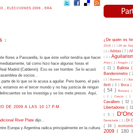
MO
,
ELECCIONES 2009
,
ERA
-
¿De quién es h
S :
2019
( 1 )
28 de Se
.
Adidas
( 7 )
A
( 2 )
Aguilari
( 2 )
arle flores a Passarella, lo que éste señor tendría que hacer
Amui
( 2 )
Aragón
( 2
nmediatamente, tal como hizo hace algunas horas el
( 21 )
Ballota
Real Madrid (Calderon). Eso es ser hombre. Se lo acusó
Banderometro
( 
 asamblea de socios...
( 1 )
Barreiro
( 2 )
Bar
parte de lo que se le acusa a aguilar. Pero bueno, el país
Belli
( 3 )
Boca
(
 estamos en el tercer mundo y no hay justicia de ningun
( 54 )
Burzaco
(
s delincuentes se los investiga y se los mete presos. Aquí,
( 2 )
Cascio
( 1
Cavallero
( 32 
O DE 2009 A LAS 10:17 P.M.
Libertadores
( 1
D'On
( 5 )
dicional River Plate
dijo...
Di 
Demichelis
( 2 )
( 16 )
econom
ntre Europa y Argentina radica principalmente en la cultura
2009
( 180 