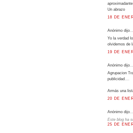
aproximadante 
Un abrazo
18 DE ENER
Anónimo dijo..
Yo la verdad l
olvidemos de l
19 DE ENER
Anónimo dijo..
Agrupacion Tra
publicidad....
Armás una list
20 DE ENER
Anónimo dijo..
Este blog ha s
25 DE ENER