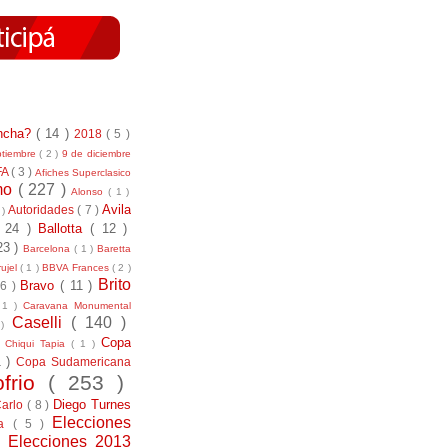
incha?
( 14 )
2018
( 5 )
ptiembre
( 2 )
9 de diciembre
FA
( 3 )
Afiches Superclasico
smo
( 227 )
Alonso
( 1 )
Avila
Autoridades
( 7 )
 )
( 24 )
Ballotta
( 12 )
23 )
Barcelona
( 1 )
Baretta
ujel
( 1 )
BBVA Frances
( 2 )
Brito
Bravo
( 11 )
 6 )
 1 )
Caravana Monumental
Caselli
( 140 )
 )
)
Copa
Chiqui Tapia
( 1 )
1 )
Copa Sudamericana
ofrio
( 253 )
Diego Turnes
Carlo
( 8 )
Elecciones
ía
( 5 )
)
Elecciones 2013