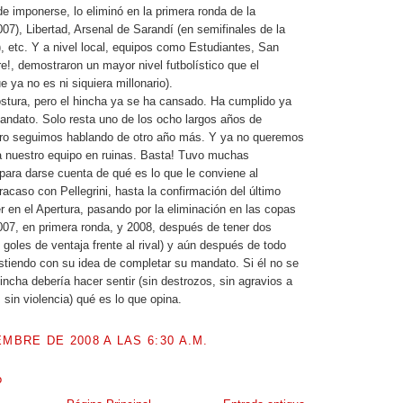
de imponerse, lo eliminó en la primera ronda de la
007), Libertad, Arsenal de Sarandí (en semifinales de la
 etc. Y a nivel local, equipos como Estudiantes, San
re!, demostraron un mayor nivel futbolístico que el
ue ya no es ni siquiera millonario).
stura, pero el hincha ya se ha cansado. Ha cumplido ya
andato. Solo resta uno de los ocho largos años de
ro seguimos hablando de otro año más. Y ya no queremos
a nuestro equipo en ruinas. Basta! Tuvo muchas
para darse cuenta de qué es lo que le conviene al
racaso con Pellegrini, hasta la confirmación del último
r en el Apertura, pasando por la eliminación en las copas
007, en primera ronda, y 2008, después de tener dos
goles de ventaja frente al rival) y aún después de todo
istiendo con su idea de completar su mandato. Si él no se
incha debería hacer sentir (sin destrozos, sin agravios a
, sin violencia) qué es lo que opina.
EMBRE DE 2008 A LAS 6:30 A.M.
o