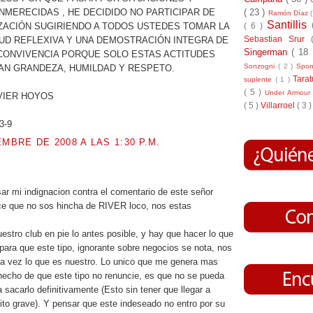
( 23 )
NMERECIDAS , HE DECIDIDO NO PARTICIPAR DE
Ramón Díaz
Santillis
( 6 )
ZACIÓN SUGIRIENDO A TODOS USTEDES TOMAR LA
Sebastian Srur
UD REFLEXIVA Y UNA DEMOSTRACIÓN INTEGRA DE
Singerman
( 18
CONVIVENCIA PORQUE SOLO ESTAS ACTITUDES
Sonzogni
( 2 )
Spo
N GRANDEZA, HUMILDAD Y RESPETO.
Tara
suplente
( 1 )
( 5 )
Under Armou
VIER HOYOS
( 5 )
Villarroel
( 3 )
3-9
EMBRE DE 2008 A LAS 1:30 P.M.
.
ar mi indignacion contra el comentario de este señor
ce que no sos hincha de RIVER loco, nos estas
stro club en pie lo antes posible, y hay que hacer lo que
para que este tipo, ignorante sobre negocios se nota, nos
a vez lo que es nuestro. Lo unico que me genera mas
hecho de que este tipo no renuncie, es que no se pueda
 sacarlo definitivamente (Esto sin tener que llegar a
ito grave). Y pensar que este indeseado no entro por su