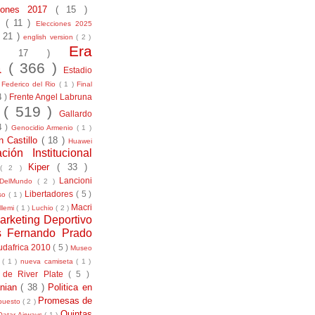
ciones 2017
( 15 )
21
( 11 )
Elecciones 2025
( 21 )
english version
( 2 )
Era
( 17 )
la
( 366 )
Estadio
)
Federico del Rio
( 1 )
Final
4 )
Frente Angel Labruna
l
( 519 )
Gallardo
4 )
Genocidio Armenio
( 1 )
n Castillo
( 18 )
Huawei
ación Institucional
Kiper
( 33 )
( 2 )
Lancioni
aDelMundo
( 2 )
Libertadores
( 5 )
uso
( 1 )
Macri
llemi
( 1 )
Luchio
( 2 )
arketing Deportivo
s Fernando Prado
udafrica 2010
( 5 )
Museo
s
( 1 )
nueva camiseta
( 1 )
 de River Plate
( 5 )
anian
( 38 )
Politica en
Promesas de
puesto
( 2 )
Quintas
Qatar Airways
( 1 )