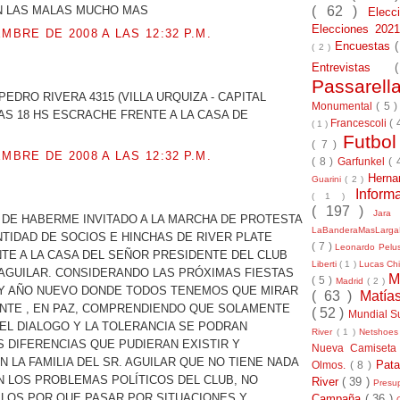
( 62 )
N LAS MALAS MUCHO MAS
Elec
Elecciones 20
EMBRE DE 2008 A LAS 12:32 P.M.
Encuestas
( 2 )
Entrevistas
.
Passarel
.. PEDRO RIVERA 4315 (VILLA URQUIZA - CAPITAL
Monumental
( 5 
AS 18 HS ESCRACHE FRENTE A LA CASA DE
Francescoli
( 
( 1 )
Futbo
( 7 )
EMBRE DE 2008 A LAS 12:32 P.M.
( 8 )
Garfunkel
( 
Herna
Guarini
( 2 )
Inform
.
( 1 )
( 197 )
Jara
 DE HABERME INVITADO A LA MARCHA DE PROTESTA
LaBanderaMasLarg
TIDAD DE SOCIOS E HINCHAS DE RIVER PLATE
( 7 )
Leonardo Pel
TE A LA CASA DEL SEÑOR PRESIDENTE DEL CLUB
Liberti
( 1 )
Lucas Chi
 AGUILAR. CONSIDERANDO LAS PRÓXIMAS FIESTAS
M
( 5 )
Madrid
( 2 )
 Y AÑO NUEVO DONDE TODOS TENEMOS QUE MIRAR
( 63 )
Matía
ANTE , EN PAZ, COMPRENDIENDO QUE SOLAMENTE
( 52 )
Mundial S
DEL DIALOGO Y LA TOLERANCIA SE PODRAN
River
( 1 )
Netshoe
 DIFERENCIAS QUE PUDIERAN EXISTIR Y
Nueva Camiseta
 LA FAMILIA DEL SR. AGUILAR QUE NO TIENE NADA
Pat
Olmos.
( 8 )
 LOS PROBLEMAS POLÍTICOS DEL CLUB, NO
River
( 39 )
Presu
LLOS POR QUE PASAR POR SITUACIONES Y
Campaña
( 36 )