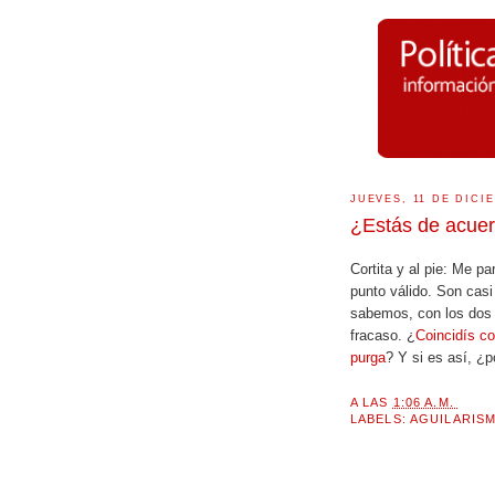
JUEVES, 11 DE DICI
¿Estás de acue
Cortita y al pie: Me pa
punto válido. Son cas
sabemos, con los dos d
fracaso. ¿
Coincidís co
purga
? Y si es así, 
A LAS
1:06 A.M.
LABELS:
AGUILARIS