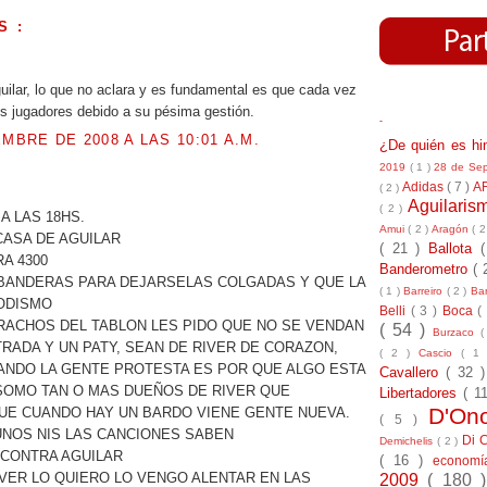
S :
.
uilar, lo que no aclara y es fundamental es que cada vez
s jugadores debido a su pésima gestión.
-
EMBRE DE 2008 A LAS 10:01 A.M.
¿De quién es h
2019
( 1 )
28 de Se
Adidas
( 7 )
A
.
( 2 )
Aguilari
( 2 )
 A LAS 18HS.
Amui
( 2 )
Aragón
( 2
CASA DE AGUILAR
( 21 )
Ballota
A 4300
Banderometro
( 
BANDERAS PARA DEJARSELAS COLGADAS Y QUE LA
( 1 )
Barreiro
( 2 )
Bar
IODISMO
Belli
( 3 )
Boca
(
RACHOS DEL TABLON LES PIDO QUE NO SE VENDAN
( 54 )
Burzaco
(
RADA Y UN PATY, SEAN DE RIVER DE CORAZON,
( 2 )
Cascio
( 1
ANDO LA GENTE PROTESTA ES POR QUE ALGO ESTA
Cavallero
( 32 
SOMO TAN O MAS DUEÑOS DE RIVER QUE
Libertadores
( 1
D'On
QUE CUANDO HAY UN BARDO VIENE GENTE NUEVA.
( 5 )
UNOS NIS LAS CANCIONES SABEN
Di 
Demichelis
( 2 )
 CONTRA AGUILAR
( 16 )
econom
VER LO QUIERO LO VENGO ALENTAR EN LAS
2009
( 180 