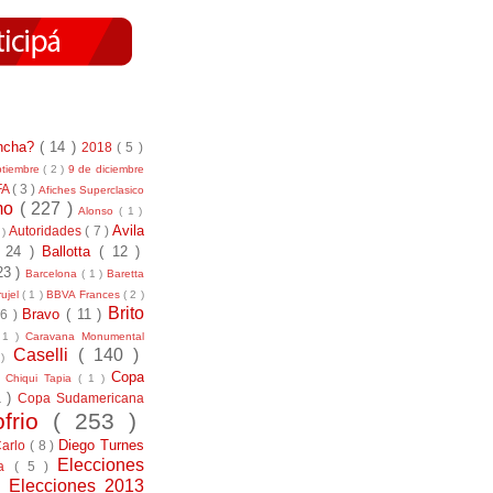
incha?
( 14 )
2018
( 5 )
ptiembre
( 2 )
9 de diciembre
FA
( 3 )
Afiches Superclasico
smo
( 227 )
Alonso
( 1 )
Avila
Autoridades
( 7 )
 )
( 24 )
Ballotta
( 12 )
23 )
Barcelona
( 1 )
Baretta
ujel
( 1 )
BBVA Frances
( 2 )
Brito
Bravo
( 11 )
 6 )
 1 )
Caravana Monumental
Caselli
( 140 )
 )
)
Copa
Chiqui Tapia
( 1 )
1 )
Copa Sudamericana
ofrio
( 253 )
Diego Turnes
Carlo
( 8 )
Elecciones
ía
( 5 )
)
Elecciones 2013