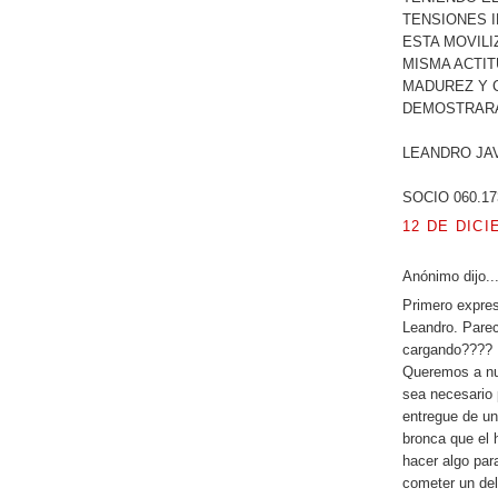
TENSIONES I
ESTA MOVILI
MISMA ACTIT
MADUREZ Y 
DEMOSTRARA
LEANDRO JA
SOCIO 060.17
12 DE DICI
Anónimo dijo..
Primero expres
Leandro. Pare
cargando????
Queremos a nue
sea necesario 
entregue de un
bronca que el 
hacer algo para
cometer un del