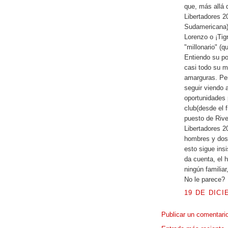
que, más allá 
Libertadores 2
Sudamericana),
Lorenzo o ¡Tig
"millonario" (q
Entiendo su po
casi todo su m
amarguras. Pe
seguir viendo 
oportunidades 
club(desde el f
puesto de Rive
Libertadores 2
hombres y dos 
esto sigue ins
da cuenta, el h
ningún familiar
No le parece?
19 DE DICI
Publicar un comentari