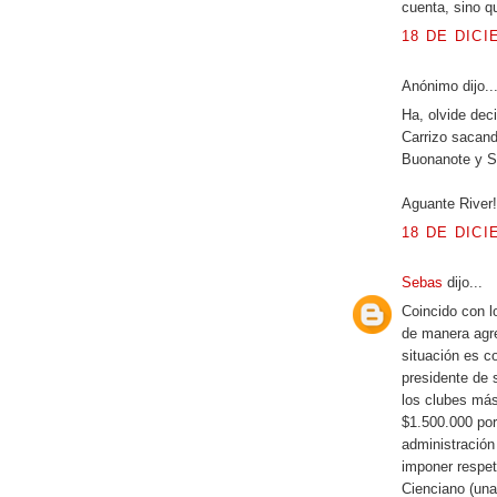
cuenta, sino qu
18 DE DICI
Anónimo dijo..
Ha, olvide dec
Carrizo sacand
Buonanote y S
Aguante River!!
18 DE DICI
Sebas
dijo...
Coincido con l
de manera agres
situación es c
presidente de 
los clubes más
$1.500.000 por 
administración 
imponer respet
Cienciano (una