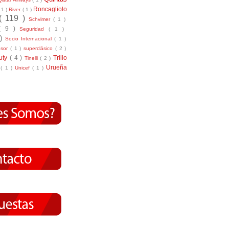
Roncagliolo
( 1 )
River
( 1 )
( 119 )
Schvimer
( 1 )
( 9 )
Seguridad
( 1 )
 )
Socio Internacional
( 1 )
nsor
( 1 )
superclásico
( 2 )
tuty
( 4 )
Trillo
Tinelli
( 2 )
Urueña
r
( 1 )
Unicef
( 1 )