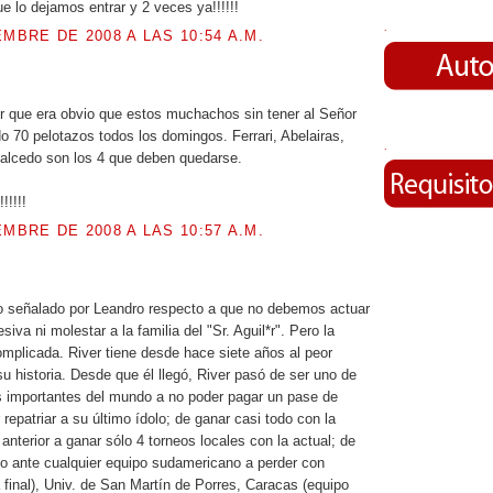
e lo dejamos entrar y 2 veces ya!!!!!!
.
EMBRE DE 2008 A LAS 10:54 A.M.
.
ir que era obvio que estos muchachos sin tener al Señor
o 70 pelotazos todos los domingos. Ferrari, Abelairas,
.
alcedo son los 4 que deben quedarse.
!!!!!
EMBRE DE 2008 A LAS 10:57 A.M.
o señalado por Leandro respecto a que no debemos actuar
iva ni molestar a la familia del "Sr. Aguil*r". Pero la
omplicada. River tiene desde hace siete años al peor
su historia. Desde que él llegó, River pasó de ser uno de
 importantes del mundo a no poder pagar un pase de
repatriar a su último ídolo; de ganar casi todo con la
anterior a ganar sólo 4 torneos locales con la actual; de
o ante cualquier equipo sudamericano a perder con
 final), Univ. de San Martín de Porres, Caracas (equipo