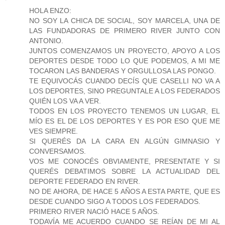
HOLA ENZO:
NO SOY LA CHICA DE SOCIAL, SOY MARCELA, UNA DE
LAS FUNDADORAS DE PRIMERO RIVER JUNTO CON
ANTONIO.
JUNTOS COMENZAMOS UN PROYECTO, APOYO A LOS
DEPORTES DESDE TODO LO QUE PODEMOS, A MI ME
TOCARON LAS BANDERAS Y ORGULLOSA LAS PONGO.
TE EQUIVOCÁS CUANDO DECÍS QUE CASELLI NO VA A
LOS DEPORTES, SINO PREGUNTALE A LOS FEDERADOS
QUIÉN LOS VA A VER.
TODOS EN LOS PROYECTO TENEMOS UN LUGAR, EL
MÍO ES EL DE LOS DEPORTES Y ES POR ESO QUE ME
VES SIEMPRE.
SI QUERÉS DA LA CARA EN ALGÚN GIMNASIO Y
CONVERSAMOS.
VOS ME CONOCÉS OBVIAMENTE, PRESENTATE Y SI
QUERÉS DEBATIMOS SOBRE LA ACTUALIDAD DEL
DEPORTE FEDERADO EN RIVER.
NO DE AHORA, DE HACE 5 AÑOS A ESTA PARTE, QUE ES
DESDE CUANDO SIGO A TODOS LOS FEDERADOS.
PRIMERO RIVER NACIÓ HACE 5 AÑOS.
TODAVÍA ME ACUERDO CUANDO SE REÍAN DE MI AL