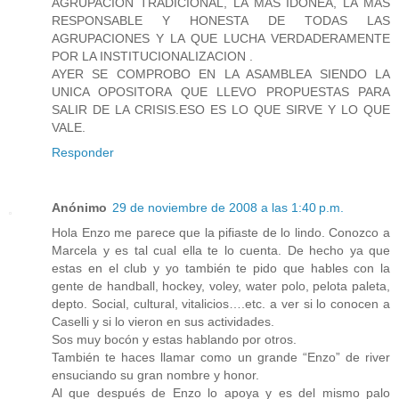
AGRUPACION TRADICIONAL, LA MAS IDONEA, LA MAS
RESPONSABLE Y HONESTA DE TODAS LAS
AGRUPACIONES Y LA QUE LUCHA VERDADERAMENTE
POR LA INSTITUCIONALIZACION .
AYER SE COMPROBO EN LA ASAMBLEA SIENDO LA
UNICA OPOSITORA QUE LLEVO PROPUESTAS PARA
SALIR DE LA CRISIS.ESO ES LO QUE SIRVE Y LO QUE
VALE.
Responder
Anónimo
29 de noviembre de 2008 a las 1:40 p.m.
Hola Enzo me parece que la pifiaste de lo lindo. Conozco a
Marcela y es tal cual ella te lo cuenta. De hecho ya que
estas en el club y yo también te pido que hables con la
gente de handball, hockey, voley, water polo, pelota paleta,
depto. Social, cultural, vitalicios….etc. a ver si lo conocen a
Caselli y si lo vieron en sus actividades.
Sos muy bocón y estas hablando por otros.
También te haces llamar como un grande “Enzo” de river
ensuciando su gran nombre y honor.
Al que después de Enzo lo apoya y es del mismo palo