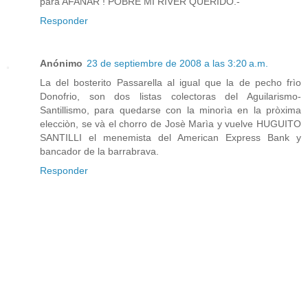
para AFANAR ! POBRE MI RIVER QUERIDO.-
Responder
Anónimo
23 de septiembre de 2008 a las 3:20 a.m.
La del bosterito Passarella al igual que la de pecho frìo
Donofrio, son dos listas colectoras del Aguilarismo-
Santillismo, para quedarse con la minorìa en la pròxima
elecciòn, se và el chorro de Josè Marìa y vuelve HUGUITO
SANTILLI el menemista del American Express Bank y
bancador de la barrabrava.
Responder