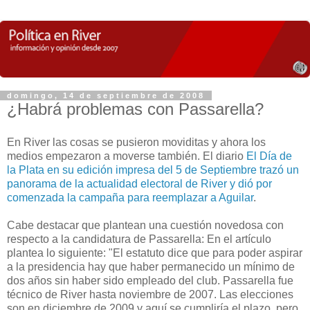
domingo, 14 de septiembre de 2008
¿Habrá problemas con Passarella?
En River las cosas se pusieron moviditas y ahora los
medios empezaron a moverse también. El diario
El Día de
la Plata en su edición impresa del 5 de Septiembre trazó un
panorama de la actualidad electoral de River y dió por
comenzada la campaña para reemplazar a Aguilar
.
Cabe destacar que plantean una cuestión novedosa con
respecto a la candidatura de Passarella: En el artículo
plantea lo siguiente:
"
El estatuto dice que para poder aspirar
a la presidencia hay que haber permanecido un mínimo de
dos años sin haber sido empleado del club. Passarella fue
técnico de River hasta noviembre de 2007. Las elecciones
son en diciembre de 2009 y aquí se cumpliría el plazo, pero