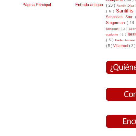
Página Principal
Entrada antigua
( 23 )
Ramón Díaz
Santillis
( 6 )
Sebastian Srur
Singerman
( 18
Sonzogni
( 2 )
Spo
Tara
suplente
( 1 )
( 5 )
Under Armou
( 5 )
Villarroel
( 3 )