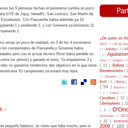
amos las 5 primeras fechas el panorama cambia un poco:
ntra GYE de Jujuy, Newell's, San Lorenzo, San Martin de
 Estudiantes. Con Passarella había obtenido ya 10
patando 1 y perdiendo 1, y con Simeone ya teníamos 11
empatando 2.
-
¿De quién es h
co arroja un poco de realidad, en 3 de los 4 escenarios
2019
( 1 )
28 de Se
n los campeonatos de Passarella y Simeone había
Adidas
( 7 )
A
( 2 )
Aguilari
dades pero con el actual técnico River había perdido en
( 2 )
(contra los primos) y ganado el resto. Ya empatamos 3 y
Amui
( 2 )
Aragón
( 2
( 21 )
Ballota
rcoles no ganamos tendremos dos objetivos en lo que resta
Banderometro
( 
damericana. El campeonato ya estará muy lejos.
( 1 )
Barreiro
( 2 )
Bar
Belli
( 3 )
Boca
(
( 54 )
Burzaco
(
( 2 )
Cascio
( 1
Cavallero
( 32 
Libertadores
( 1
D'On
S :
( 5 )
Di 
Demichelis
( 2 )
.
( 16 )
econom
2009
( 180 
te pequeño balance, es cierto que falta mucho, pero si