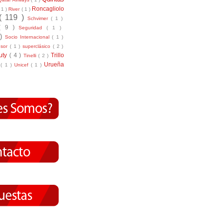
Roncagliolo
( 1 )
River
( 1 )
( 119 )
Schvimer
( 1 )
( 9 )
Seguridad
( 1 )
 )
Socio Internacional
( 1 )
nsor
( 1 )
superclásico
( 2 )
tuty
( 4 )
Trillo
Tinelli
( 2 )
Urueña
r
( 1 )
Unicef
( 1 )