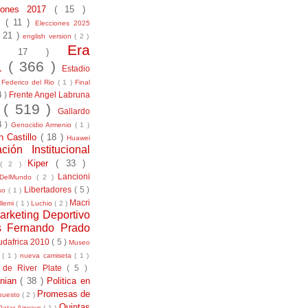
ciones 2017
( 15 )
21
( 11 )
Elecciones 2025
( 21 )
english version
( 2 )
Era
( 17 )
la
( 366 )
Estadio
)
Federico del Rio
( 1 )
Final
4 )
Frente Angel Labruna
l
( 519 )
Gallardo
4 )
Genocidio Armenio
( 1 )
n Castillo
( 18 )
Huawei
ación Institucional
Kiper
( 33 )
( 2 )
Lancioni
aDelMundo
( 2 )
Libertadores
( 5 )
uso
( 1 )
Macri
llemi
( 1 )
Luchio
( 2 )
arketing Deportivo
s Fernando Prado
udafrica 2010
( 5 )
Museo
s
( 1 )
nueva camiseta
( 1 )
 de River Plate
( 5 )
anian
( 38 )
Politica en
Promesas de
puesto
( 2 )
Quintas
Qatar Airways
( 1 )