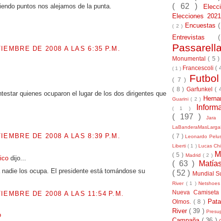
( 62 )
endo puntos nos alejamos de la punta.
Elec
Elecciones 20
Encuestas
( 2 )
Entrevistas
Passarel
IEMBRE DE 2008 A LAS 6:35 P.M.
Monumental
( 5 
Francescoli
( 
( 1 )
.
Futbo
( 7 )
( 8 )
Garfunkel
( 
estar quienes ocuparon el lugar de los dos dirigentes que
Herna
Guarini
( 2 )
Inform
( 1 )
( 197 )
Jara
LaBanderaMasLarg
IEMBRE DE 2008 A LAS 8:39 P.M.
( 7 )
Leonardo Pel
Liberti
( 1 )
Lucas Chi
M
( 5 )
Madrid
( 2 )
tico
dijo...
( 63 )
Matía
 nadie los ocupa. El presidente está tomándose su
( 52 )
Mundial S
River
( 1 )
Netshoe
Nueva Camiseta
IEMBRE DE 2008 A LAS 11:54 P.M.
Pat
Olmos.
( 8 )
River
( 39 )
Presu
o
Campaña
( 36 )