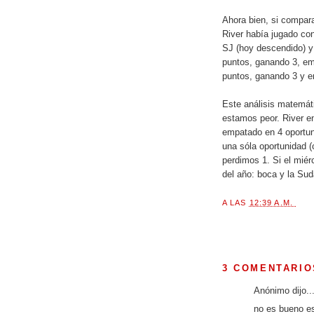
Ahora bien, si compar
River había jugado co
SJ (hoy descendido) y
puntos, ganando 3, em
puntos, ganando 3 y 
Este análisis matemáti
estamos peor. River e
empatado en 4 oportuni
una sóla oportunidad 
perdimos 1. Si el mié
del año: boca y la Su
A LAS
12:39 A.M.
3 COMENTARIO
Anónimo dijo..
no es bueno es