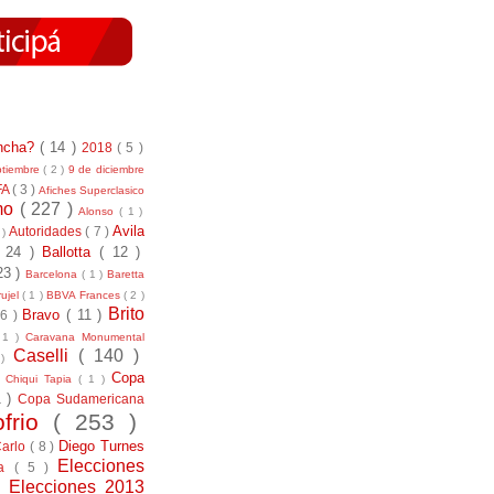
incha?
( 14 )
2018
( 5 )
ptiembre
( 2 )
9 de diciembre
FA
( 3 )
Afiches Superclasico
smo
( 227 )
Alonso
( 1 )
Avila
Autoridades
( 7 )
 )
( 24 )
Ballotta
( 12 )
23 )
Barcelona
( 1 )
Baretta
ujel
( 1 )
BBVA Frances
( 2 )
Brito
Bravo
( 11 )
 6 )
 1 )
Caravana Monumental
Caselli
( 140 )
 )
)
Copa
Chiqui Tapia
( 1 )
1 )
Copa Sudamericana
ofrio
( 253 )
Diego Turnes
Carlo
( 8 )
Elecciones
ía
( 5 )
)
Elecciones 2013