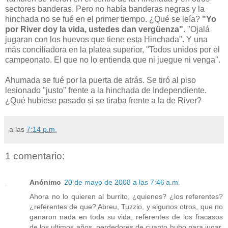
sectores banderas. Pero no había banderas negras y la
hinchada no se fué en el primer tiempo. ¿Qué se leía?
"Yo
por River doy la vida, ustedes dan vergüenza"
. "Ojalá
jugaran con los huevos que tiene esta Hinchada". Y una
más conciliadora en la platea superior, "Todos unidos por el
campeonato. El que no lo entienda que ni juegue ni venga".
Ahumada se fué por la puerta de atrás. Se tiró al piso
lesionado "justo" frente a la hinchada de Independiente.
¿Qué hubiese pasado si se tiraba frente a la de River?
a las
7:14 p.m.
1 comentario:
Anónimo
20 de mayo de 2008 a las 7:46 a.m.
Ahora no lo quieren al burrito, ¿quienes? ¿los referentes?
¿referentes de que? Abreu, Tuzzio, y algunos otros, que no
ganaron nada en toda su vida, referentes de los fracasos
de los ultimos años, perdedores de cuanto hubo para jugar,