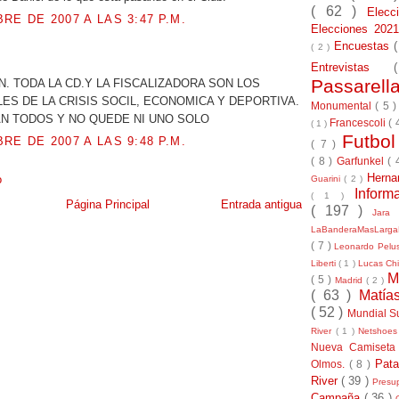
( 62 )
Elec
RE DE 2007 A LAS 3:47 P.M.
Elecciones 20
Encuestas
( 2 )
.
Entrevistas
Passarel
. TODA LA CD.Y LA FISCALIZADORA SON LOS
S DE LA CRISIS SOCIL, ECONOMICA Y DEPORTIVA.
Monumental
( 5 
AN TODOS Y NO QUEDE NI UNO SOLO
Francescoli
( 
( 1 )
Futbo
RE DE 2007 A LAS 9:48 P.M.
( 7 )
( 8 )
Garfunkel
( 
Herna
o
Guarini
( 2 )
Inform
( 1 )
Página Principal
Entrada antigua
( 197 )
Jara
LaBanderaMasLarg
( 7 )
Leonardo Pel
Liberti
( 1 )
Lucas Chi
M
( 5 )
Madrid
( 2 )
( 63 )
Matía
( 52 )
Mundial S
River
( 1 )
Netshoe
Nueva Camiseta
Pat
Olmos.
( 8 )
River
( 39 )
Presu
Campaña
( 36 )