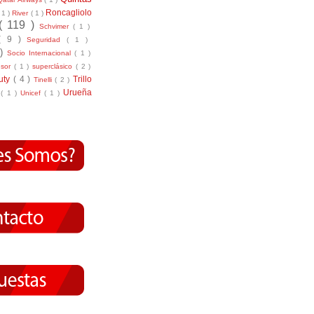
Roncagliolo
( 1 )
River
( 1 )
( 119 )
Schvimer
( 1 )
( 9 )
Seguridad
( 1 )
 )
Socio Internacional
( 1 )
nsor
( 1 )
superclásico
( 2 )
tuty
( 4 )
Trillo
Tinelli
( 2 )
Urueña
r
( 1 )
Unicef
( 1 )