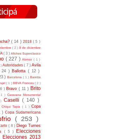
incha?
( 14 )
2018
( 5 )
ptiembre
( 2 )
9 de diciembre
FA
( 3 )
Afiches Superclasico
smo
( 227 )
Alonso
( 1 )
Avila
Autoridades
( 7 )
 )
( 24 )
Ballotta
( 12 )
23 )
Barcelona
( 1 )
Baretta
ujel
( 1 )
BBVA Frances
( 2 )
Brito
Bravo
( 11 )
 6 )
 1 )
Caravana Monumental
Caselli
( 140 )
 )
)
Copa
Chiqui Tapia
( 1 )
1 )
Copa Sudamericana
ofrio
( 253 )
Diego Turnes
Carlo
( 8 )
Elecciones
ía
( 5 )
)
Elecciones 2013