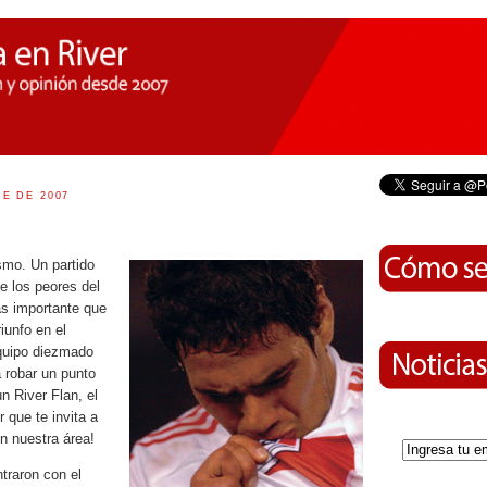
E DE 2007
smo. Un partido
e los peores del
s importante que
iunfo en el
equipo diezmado
 robar un punto
n River Flan, el
r que te invita a
en nuestra área!
traron con el