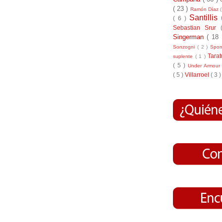
( 23 )
Ramón Díaz
Santillis
( 6 )
Sebastian Srur
Singerman
( 18
Sonzogni
( 2 )
Spo
Tara
suplente
( 1 )
( 5 )
Under Armou
( 5 )
Villarroel
( 3 )