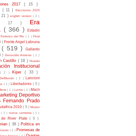
ciones 2017
( 15 )
21
( 11 )
Elecciones 2025
( 21 )
english version
( 2 )
Era
( 17 )
la
( 366 )
Estadio
)
Federico del Rio
( 1 )
Final
4 )
Frente Angel Labruna
l
( 519 )
Gallardo
4 )
Genocidio Armenio
( 1 )
n Castillo
( 18 )
Huawei
ación Institucional
Kiper
( 33 )
( 2 )
Lancioni
aDelMundo
( 2 )
Libertadores
( 5 )
uso
( 1 )
Macri
llemi
( 1 )
Luchio
( 2 )
arketing Deportivo
s Fernando Prado
udafrica 2010
( 5 )
Museo
s
( 1 )
nueva camiseta
( 1 )
 de River Plate
( 5 )
anian
( 38 )
Politica en
Promesas de
puesto
( 2 )
Quintas
Qatar Airways
( 1 )