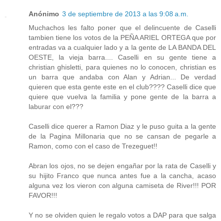
Anónimo
3 de septiembre de 2013 a las 9:08 a.m.
Muchachos les falto poner que el delincuente de Caselli
tambien tiene los votos de la PEÑA ARIEL ORTEGA que por
entradas va a cualquier lado y a la gente de LA BANDA DEL
OESTE, la vieja barra.... Caselli en su gente tiene a
christian ghisletti, para quienes no lo conocen, christian es
un barra que andaba con Alan y Adrian... De verdad
quieren que esta gente este en el club???? Caselli dice que
quiere que vuelva la familia y pone gente de la barra a
laburar con el???
Caselli dice querer a Ramon Diaz y le puso guita a la gente
de la Pagina Millonaria que no se cansan de pegarle a
Ramon, como con el caso de Trezeguet!!
Abran los ojos, no se dejen engañar por la rata de Caselli y
su hijito Franco que nunca antes fue a la cancha, acaso
alguna vez los vieron con alguna camiseta de River!!! POR
FAVOR!!!
Y no se olviden quien le regalo votos a DAP para que salga