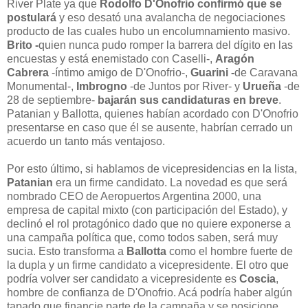
River Plate ya que
Rodolfo D'Onofrio
confirmó que se
postulará
y eso desató una avalancha de negociaciones
producto de las cuales hubo un encolumnamiento masivo.
Brito -
quien nunca pudo romper la barrera del dígito en las
encuestas y está enemistado con Caselli-,
Aragón
Cabrera
-íntimo amigo de D'Onofrio-,
Guarini -
de Caravana
Monumental-,
Imbrogno
-de Juntos por River- y
Urueña
-de
28 de septiembre-
bajarán sus candidaturas en breve
.
Patanian y Ballotta, quienes habían acordado con D'Onofrio
presentarse en caso que él se ausente, habrían cerrado un
acuerdo un tanto más ventajoso.
Por esto último, si hablamos de vicepresidencias en la lista,
Patanian
era un firme candidato. La novedad es que será
nombrado CEO de Aeropuertos Argentina 2000, una
empresa de capital mixto (con participación del Estado), y
declinó el rol protagónico dado que no quiere exponerse a
una campaña política que, como todos saben, será muy
sucia. Esto transforma a
Ballotta
como el hombre fuerte de
la dupla y un firme candidato a vicepresidente. El otro que
podría volver ser candidato a vicepresidente es
Coscia
,
hombre de confianza de D'Onofrio. Acá podría haber algún
tapado que financie parte de la campaña y se posicione