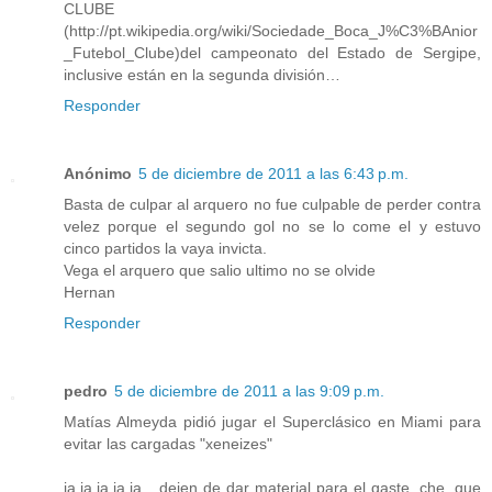
CLUBE
(http://pt.wikipedia.org/wiki/Sociedade_Boca_J%C3%BAnior
_Futebol_Clube)del campeonato del Estado de Sergipe,
inclusive están en la segunda división…
Responder
Anónimo
5 de diciembre de 2011 a las 6:43 p.m.
Basta de culpar al arquero no fue culpable de perder contra
velez porque el segundo gol no se lo come el y estuvo
cinco partidos la vaya invicta.
Vega el arquero que salio ultimo no se olvide
Hernan
Responder
pedro
5 de diciembre de 2011 a las 9:09 p.m.
Matías Almeyda pidió jugar el Superclásico en Miami para
evitar las cargadas "xeneizes"
ja,ja,ja,ja,ja....dejen de dar material para el gaste, che, que