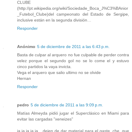
CLUBE
(http://pt.wikipedia.org/wiki/Sociedade_Boca_J%C3%BAnior
_Futebol_Clube)del campeonato del Estado de Sergipe,
inclusive están en la segunda división…
Responder
Anónimo
5 de diciembre de 2011 a las 6:43 p.m.
Basta de culpar al arquero no fue culpable de perder contra
velez porque el segundo gol no se lo come el y estuvo
cinco partidos la vaya invicta.
Vega el arquero que salio ultimo no se olvide
Hernan
Responder
pedro
5 de diciembre de 2011 a las 9:09 p.m.
Matías Almeyda pidió jugar el Superclásico en Miami para
evitar las cargadas "xeneizes"
ja,ja,ja,ja,ja....dejen de dar material para el gaste, che, que