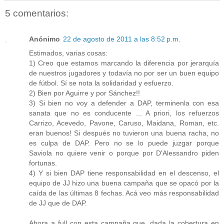
5 comentarios:
Anónimo
22 de agosto de 2011 a las 8:52 p.m.
Estimados, varias cosas:
1) Creo que estamos marcando la diferencia por jerarquía
de nuestros jugadores y todavía no por ser un buen equipo
de fútbol. Sí se nota la solidaridad y esfuerzo.
2) Bien por Aguirre y por Sánchez!!
3) Si bien no voy a defender a DAP, terminenla con esa
sanata que no es conducente ... A priori, los refuerzos
Carrizo, Acevedo, Pavone, Caruso, Maidana, Roman, etc.
eran buenos! Si después no tuvieron una buena racha, no
es culpa de DAP. Pero no se lo puede juzgar porque
Saviola no quiere venir o porque por D'Alessandro piden
fortunas.
4) Y si bien DAP tiene responsabilidad en el descenso, el
equipo de JJ hizo una buena campaña que se opacó por la
caída de las últimas 8 fechas. Acá veo más responsabilidad
de JJ que de DAP.
Ahora a full con esta campaña que, dada la cobertura en