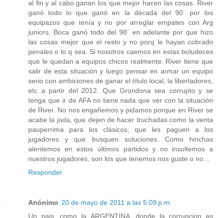
al fin y al cabo ganan los que mejor hacen las cosas. River
ganó todo lo que ganó en la década del 90´ por los
equipazos que tenía y no por arreglar empates con Arg
juniors, Boca ganó todo del 98´ en adelante por que hizo
las cosas mejor que el resto y no porq le hayan cobrado
penales o lo q sea. Si nosotros caemos en estas boludeces
que le quedan a equipos chicos realmente. River tiene que
salir de esta situación y luego pensar en armar un equipo
serio con ambiciones de ganar el título local, la libertadores,
etc a partir del 2012. Que Grondona sea corrupto y se
tenga que ir de AFA no tiene nada que ver con la situación
de River. No nos engañemos y pidamos porque en River se
acabe la joda, que dejen de hacer truchadas como la venta
pauperrima para los clásicos, que les paguen a los
jugadores y que busquen soluciones. Como hinchas
alentemos en estos últimos partidos y no insultemos a
nuestros jugadores, son los que tenemos nos guste o no...
Responder
Anónimo
20 de mayo de 2011 a las 5:09 p.m.
Un pais, como la ARGENTINA, donde la corrupcion es