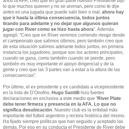
años la AFA, creo que en gran parte nuestro Presidente dijo
lo que muchos quieren y no se animan, pero como te dije
antes es una jugada que puede salir bien o mal,
ahora hay
que ir hasta la última consecuencia, todos juntos
tirando para adelante y no dejar que algunos quieran
jugar con River como se hizo hasta ahora
”. Además
agregó: “Creo que en River venimos corriendo riesgo desde
el campeonato que salimos últimos, pero también creo que
de esta situación salimos adelante todos juntos, en primera
instancia los jugadores, porque son los actores principales,
cuando se gana, como también cuando se pierde, pero
también es muy importante el apoyo dirigencial y de la
gente y creo que las 3 partes van a estar a la altura de las
consecuencias”.
Por último, el ex presidente y ex candidato a vicepresidente
en la lista de D'Onofrio,
Hugo Santilli
hizo fuertes
declaraciones en exclusiva a este medio que “
River Plate
debe tener firmeza y presencia en la AFA. Lo que no
significa desubicación
. Nuestro club es la entidad más
importante del futbol argentino y rectora histórica del mismo.
Ha fijado siempre políticas que han seguido y aceptado las
demás. Por eso en su conducta el Presidente de River debe