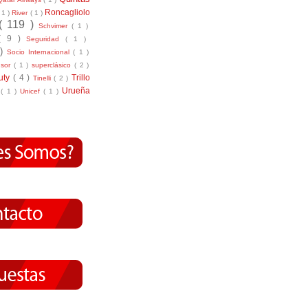
Roncagliolo
( 1 )
River
( 1 )
( 119 )
Schvimer
( 1 )
( 9 )
Seguridad
( 1 )
 )
Socio Internacional
( 1 )
nsor
( 1 )
superclásico
( 2 )
tuty
( 4 )
Trillo
Tinelli
( 2 )
Urueña
r
( 1 )
Unicef
( 1 )