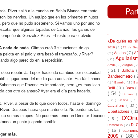
ada. River salió a la cancha en Bahía Blanca con tanto
ron los nervios. Un equipo que en los primeros minutos
o, pero que no pudo sostenerlo. Si vamos uno por uno no
catar que algunas tapadas de Carrizo, las ganas de
-
 y empeño de Gonzalez Pires. El resto para el olvido.
¿De quién es h
2019
( 1 )
28 de Se
A nada de nada.
Olimpo creó 3 situaciones de gol
Adidas
( 7 )
A
( 2 )
na pelota en el palo y otra besó el travesaño. ¿River?
Aguilari
( 2 )
ndo algo parecido en la repetición.
Amui
( 2 )
Aragón
( 2
( 21 )
Ballota
 debe repetir. JJ López haciendo cambios por necesidad
Banderometro
( 
ifícil jugar peor del medio para adelante. Era fácil hacer
( 1 )
Barreiro
( 2 )
Bar
 Sabemos que Pavone es importante, pero ¿es muy loco
Belli
( 3 )
Boca
(
la con otro delantero? Ayer era el día para hacerlo.
( 54 )
Burzaco
(
( 2 )
Cascio
( 1
o. River, a pesar de lo que dicen todos, hasta el domingo
Cavallero
( 32 
River. Después habrá que mantenerlo. No perdemos las
Libertadores
( 1
oco somos miopes. No podemos tener un Director Técnico
D'On
( 5 )
tando un punto jugando horrible.
Di 
Demichelis
( 2 )
( 16 )
econom
ugar más.
2009
( 180 