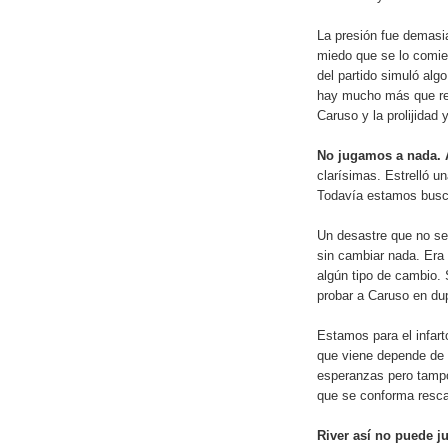
La presión fue demasi
miedo que se lo comie
del partido simuló alg
hay mucho más que res
Caruso y la prolijidad
No jugamos a nada. 
clarísimas. Estrelló u
Todavía estamos busca
Un desastre que no se
sin cambiar nada. Era d
algún tipo de cambio.
probar a Caruso en dup
Estamos para el infart
que viene depende de 
esperanzas pero tamp
que se conforma resca
River así no puede j