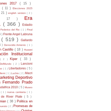
ciones 2017
( 15 )
21
( 11 )
Elecciones 2025
( 21 )
english version
( 2 )
Era
( 17 )
la
( 366 )
Estadio
)
Federico del Rio
( 1 )
Final
4 )
Frente Angel Labruna
l
( 519 )
Gallardo
4 )
Genocidio Armenio
( 1 )
n Castillo
( 18 )
Huawei
ación Institucional
Kiper
( 33 )
( 2 )
Lancioni
aDelMundo
( 2 )
Libertadores
( 5 )
uso
( 1 )
Macri
llemi
( 1 )
Luchio
( 2 )
arketing Deportivo
s Fernando Prado
udafrica 2010
( 5 )
Museo
s
( 1 )
nueva camiseta
( 1 )
 de River Plate
( 5 )
anian
( 38 )
Politica en
Promesas de
puesto
( 2 )
Quintas
Qatar Airways
( 1 )