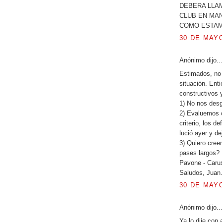
DEBERA LLAM
CLUB EN MA
COMO ESTAM
30 DE MAYO
Anónimo dijo..
Estimados, no
situación. Ent
constructivos y
1) No nos des
2) Evaluemos c
criterio, los 
lució ayer y d
3) Quiero cree
pases largos?
Pavone - Caru
Saludos, Juan
30 DE MAYO
Anónimo dijo..
Ya lo dije con 