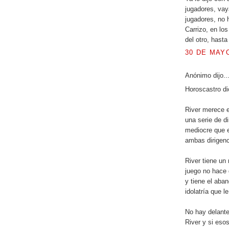
jugadores, vay
jugadores, no 
Carrizo, en lo
del otro, hasta
30 DE MAYO
Anónimo dijo..
Horoscastro di
River merece e
una serie de d
mediocre que e
ambas dirigenc
River tiene u
juego no hace 
y tiene el aba
idolatría que l
No hay delant
River y si eso