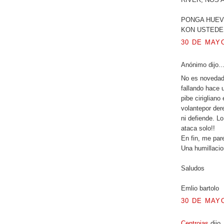
PONGA HUEV
KON USTEDE
30 DE MAYO
Anónimo dijo..
No es novedad
fallando hace 
pibe ciriglian
volantepor der
ni defiende. L
ataca solo!!
En fin, me par
Una humillacio
Saludos
Emlio bartolo
30 DE MAYO
Centrojas
dijo.