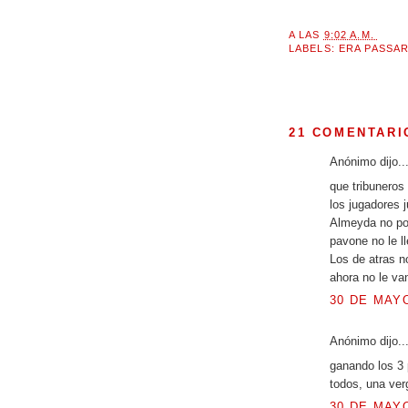
A LAS
9:02 A.M.
LABELS:
ERA PASSA
21 COMENTARI
Anónimo dijo..
que tribuneros
los jugadores j
Almeyda no pod
pavone no le l
Los de atras n
ahora no le va
30 DE MAYO
Anónimo dijo..
ganando los 3 
todos, una ver
30 DE MAYO