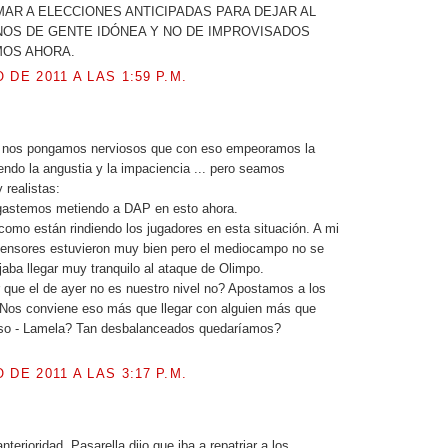
AR A ELECCIONES ANTICIPADAS PARA DEJAR AL
NOS DE GENTE IDÓNEA Y NO DE IMPROVISADOS
OS AHORA.
 DE 2011 A LAS 1:59 P.M.
.
 nos pongamos nerviosos que con eso empeoramos la
iendo la angustia y la impaciencia ... pero seamos
 realistas:
gastemos metiendo a DAP en esto ahora.
omo están rindiendo los jugadores en esta situación. A mi
defensores estuvieron muy bien pero el mediocampo no se
ejaba llegar muy tranquilo al ataque de Olimpo.
r que el de ayer no es nuestro nivel no? Apostamos a los
 Nos conviene eso más que llegar con alguien más que
so - Lamela? Tan desbalanceados quedaríamos?
.
 DE 2011 A LAS 3:17 P.M.
.
anterioridad, Pasarella dijo que iba a repatriar a los