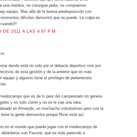
a una mentira, no consigue plata, no compramos
hay equipo. Mas allá de la buena predisposición con
s momentos difíciles demostró que no puede. La culpa es
 cuando!!!
 DE 2011 A LAS 4:07 P.M.
.
ce:
star donde está no solo por el debacle deportivo sino por
irectivos de esta gestión y de la anterior que es más
l equipo y algunos tiene el privilegio de pertenecera
ias.
n mediocampo que es de lo peor del campeonato no genera
goles y es solo correr y no se le cae una ídea
nderado en Almeyda, un muchacho voluntarioso pero con la
e tiene la gente demuestra porque River está así.
ero en el mundo que pueda jugar con el mediocampo de
s delanteros son Pavone, que es más parecido a