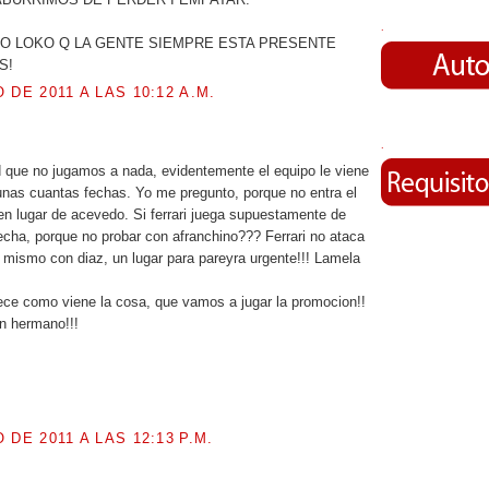
.
O LOKO Q LA GENTE SIEMPRE ESTA PRESENTE
S!
 DE 2011 A LAS 10:12 A.M.
.
.
 que no jugamos a nada, evidentemente el equipo le viene
unas cuantas fechas. Yo me pregunto, porque no entra el
o en lugar de acevedo. Si ferrari juega supuestamente de
echa, porque no probar con afranchino??? Ferrari no ataca
o mismo con diaz, un lugar para pareyra urgente!!! Lamela
ece como viene la cosa, que vamos a jugar la promocion!!
n hermano!!!
 DE 2011 A LAS 12:13 P.M.
..