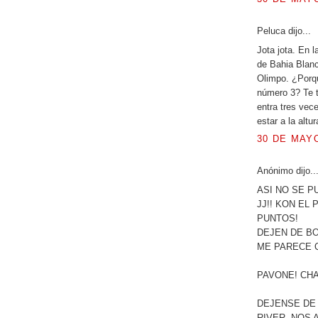
Peluca dijo...
Jota jota. En l
de Bahia Blanc
Olimpo. ¿Porqu
número 3? Te t
entra tres vec
estar a la altu
30 DE MAYO
Anónimo dijo..
ASI NO SE P
JJ!! KON EL
PUNTOS!
DEJEN DE B
ME PARECE Q
PAVONE! CHA
DEJENSE DE
RIVER, NOS 