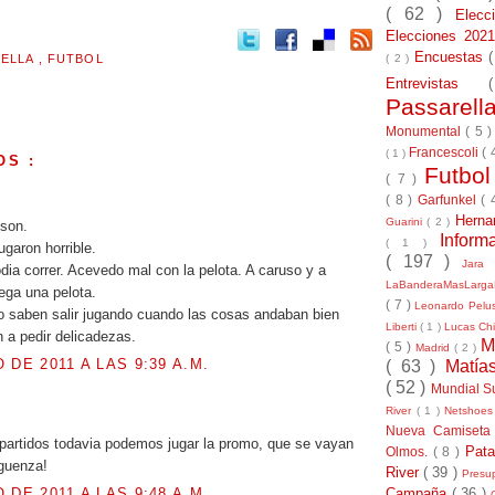
( 62 )
Elec
Elecciones 20
Encuestas
( 2 )
RELLA
,
FUTBOL
Entrevistas
Passarel
Monumental
( 5 
Francescoli
( 
( 1 )
OS :
Futbo
( 7 )
.
( 8 )
Garfunkel
( 
Herna
Guarini
( 2 )
 son.
Inform
( 1 )
ugaron horrible.
( 197 )
Jara
ia correr. Acevedo mal con la pelota. A caruso y a
LaBanderaMasLarg
lega una pelota.
( 7 )
Leonardo Pel
o saben salir jugando cuando las cosas andaban bien
Liberti
( 1 )
Lucas Chi
n a pedir delicadezas.
M
( 5 )
Madrid
( 2 )
 DE 2011 A LAS 9:39 A.M.
( 63 )
Matía
( 52 )
Mundial S
River
( 1 )
Netshoe
.
Nueva Camiseta
partidos todavia podemos jugar la promo, que se vayan
Pat
Olmos.
( 8 )
guenza!
River
( 39 )
Presu
Campaña
( 36 )
 DE 2011 A LAS 9:48 A.M.