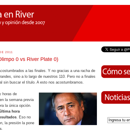
DE 2011
(Olimpo 0 vs River Plate 0)
acostumbrados a las finales. Y no gracias a una racha de
andes, sino a lo largo de nuestros 110. Pero no a finales
nal sin buscar el título. A esto nos acostumbramos.
 y horas de
 en la semana previa
ra la única opción.
última hora
esultados
. Eso no
n, la presión la pone
s.