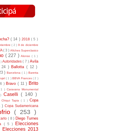
incha?
( 14 )
2018
( 5 )
ptiembre
( 2 )
9 de diciembre
FA
( 3 )
Afiches Superclasico
smo
( 227 )
Alonso
( 1 )
Avila
Autoridades
( 7 )
 )
( 24 )
Ballotta
( 12 )
23 )
Barcelona
( 1 )
Baretta
ujel
( 1 )
BBVA Frances
( 2 )
Brito
Bravo
( 11 )
 6 )
 1 )
Caravana Monumental
Caselli
( 140 )
 )
)
Copa
Chiqui Tapia
( 1 )
1 )
Copa Sudamericana
ofrio
( 253 )
Diego Turnes
Carlo
( 8 )
Elecciones
ía
( 5 )
)
Elecciones 2013