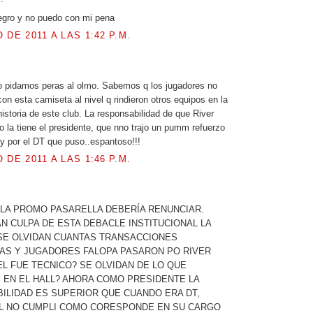
egro y no puedo con mi pena
 DE 2011 A LAS 1:42 P.M.
.
 pidamos peras al olmo. Sabemos q los jugadores no
on esta camiseta al nivel q rindieron otros equipos en la
historia de este club. La responsabilidad de que River
o la tiene el presidente, que nno trajo un pumm refuerzo
y por el DT que puso..espantoso!!!
 DE 2011 A LAS 1:46 P.M.
.
 LA PROMO PASARELLA DEBERÍA RENUNCIAR.
 CULPA DE ESTA DEBACLE INSTITUCIONAL LA
 SE OLVIDAN CUANTAS TRANSACCIONES
AS Y JUGADORES FALOPA PASARON PO RIVER
L FUE TECNICO? SE OLVIDAN DE LO QUE
 EN EL HALL? AHORA COMO PRESIDENTE LA
ILIDAD ES SUPERIOR QUE CUANDO ERA DT,
L NO CUMPLI COMO CORESPONDE EN SU CARGO