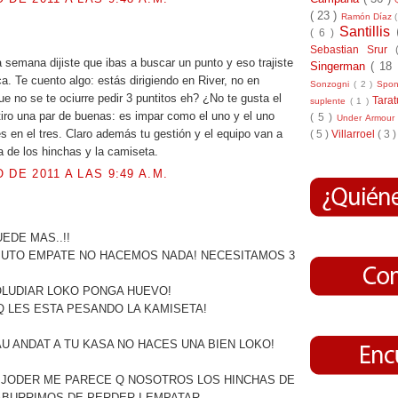
( 23 )
Ramón Díaz
Santillis
( 6 )
Sebastian Srur
a semana dijiste que ibas a buscar un punto y eso trajiste
Singerman
( 18
a. Te cuento algo: estás dirigiendo en River, no en
Sonzogni
( 2 )
Spo
e no se te ociurre pedir 3 puntitos eh? ¿No te gusta el
Tara
suplente
( 1 )
iro una par de buenas: es impar como el uno y el uno
( 5 )
Under Armou
es en el tres. Claro además tu gestión y el equipo van a
( 5 )
Villarroel
( 3 )
ra de los hinchas y la camiseta.
 DE 2011 A LAS 9:49 A.M.
.
UEDE MAS..!!
 PUTO EMPATE NO HACEMOS NADA! NECESITAMOS 3
OLUDIAR LOKO PONGA HUEVO!
 LES ESTA PESANDO LA KAMISETA!
U ANDAT A TU KASA NO HACES UNA BIEN LOKO!
 JODER ME PARECE Q NOSOTROS LOS HINCHAS DE
ABURRIMOS DE PERDER I EMPATAR.