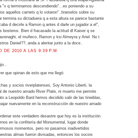
a "x q terminamos descendiendo"...es poniendo a su
os aquellos carnets q lo votaron"..tirarselos sobre su
se termina su dictaduera q a esta altura se parece bastante
Acaba d decirle a Ramon q antes d darle un jugador a el",
s bosteros. Bien d fracasado la actitud dl Kaiser q se
avenaghi, el muñeco, Ramon y ksi Almeyra y Ariel. No t
tros Daniel??..anda a alentar junto a la doce..
O DE 2010 A LAS 9:39 P.M.
ijo...
er que opinan de esto que me llegó:
has y socios riverplatenses, Soy Antonio Liberti, la
al de nuestro amado River Plate, ni muerto me permite
to a Leopoldo Bard hemos decidido salir de las tinieblas,
abajar nuevamente en la reconstrucción de nuestro amado
rdenar este verdadero desastre que hoy es la institución.
rnos en la confitería del Monumental, lugar donde
rmosos momentos, pero no pasamos inadvertidos
estras almas fueron divisadas, entonces los socios