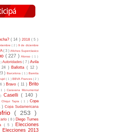
incha?
( 14 )
2018
( 5 )
ptiembre
( 2 )
9 de diciembre
FA
( 3 )
Afiches Superclasico
smo
( 227 )
Alonso
( 1 )
Avila
Autoridades
( 7 )
 )
( 24 )
Ballotta
( 12 )
23 )
Barcelona
( 1 )
Baretta
ujel
( 1 )
BBVA Frances
( 2 )
Brito
Bravo
( 11 )
 6 )
 1 )
Caravana Monumental
Caselli
( 140 )
 )
)
Copa
Chiqui Tapia
( 1 )
1 )
Copa Sudamericana
ofrio
( 253 )
Diego Turnes
Carlo
( 8 )
Elecciones
ía
( 5 )
)
Elecciones 2013