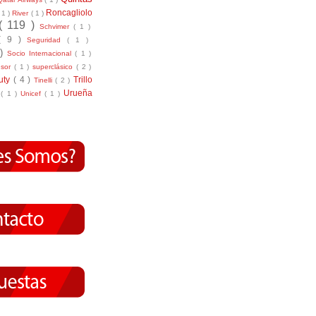
Roncagliolo
( 1 )
River
( 1 )
( 119 )
Schvimer
( 1 )
( 9 )
Seguridad
( 1 )
 )
Socio Internacional
( 1 )
nsor
( 1 )
superclásico
( 2 )
tuty
( 4 )
Trillo
Tinelli
( 2 )
Urueña
r
( 1 )
Unicef
( 1 )