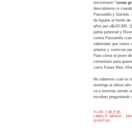
encontraron "
cosas gr
descubrieron ni cuando
Passarella y Quintás, 
de Aguilar al frente de
años por u$s20.000. Qui
patria potestad y Rive
contra Passarella cuan
sabiendas que varios d
anterior y conocían pe
Para cerrar el jóven d
comentario para quiene
como Funes Mori, Afran
No sabemos cuál es la 
restringe al último a
va a terminar siendo u
escriben preguntando 
A LAS
7:36 P.M.
LABELS:
BRAVO
,
ER
QUINTAS