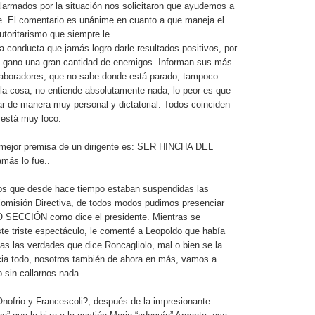
alarmados por la situación nos solicitaron que ayudemos a
e. El comentario es unánime en cuanto a que maneja el
utoritarismo que siempre le
 conducta que jamás logro darle resultados positivos, por
se gano una gran cantidad de enemigos. Informan sus más
laboradores, que no sabe donde está parado, tampoco
a cosa, no entiende absolutamente nada, lo peor es que
ar de manera muy personal y dictatorial. Todos coinciden
 está muy loco.
a mejor premisa de un dirigente es: SER HINCHA DEL
más lo fue..
ios que desde hace tiempo estaban suspendidas las
omisión Directiva, de todos modos pudimos presenciar
O SECCIÓN como dice el presidente. Mientras se
ste triste espectáculo, le comenté a Leopoldo que había
das las verdades que dice Roncagliolo, mal o bien se la
cia todo, nosotros también de ahora en más, vamos a
o sin callarnos nada.
nofrio y Francescoli?, después de la impresionante