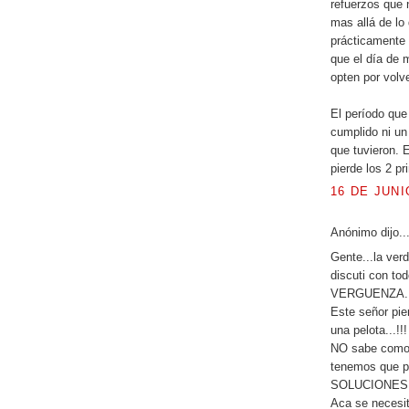
refuerzos que 
mas allá de lo
prácticamente 
que el día de 
opten por volve
El período que
cumplido ni un
que tuvieron. 
pierde los 2 p
16 DE JUNI
Anónimo dijo..
Gente...la ver
discuti con to
VERGUENZA...
Este señor pie
una pelota...!!!
NO sabe como 
tenemos que 
SOLUCIONES 
Aca se necesit