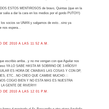
OS ESTOS MENTIROSOS de bravo, Quintas (que en la
ar salia a dar la cara en los medios por el gordo PUTO!!!)
 los socios se UNAN y salgamos de esto...sino ya
 nos espera...
O DE 2010 A LAS 11:52 A.M.
.
ue escribio arriba...y no me vengan con que Aguilar nos
ue eso YA LO SABE HASTA MI SOBRINO DE 3 AÑOS!!!
UILAR ES HORA DE CMABIAS LAS COSAS Y CON DP,
ES, ETC...NO CREO QUE CAMBIE MUCHO::::
NOS COGIO BIEN Y NO ESTA MAS ES NUESTRA
 LA GENTE DE RIVER!!!!
O DE 2010 A LAS 12:01 P.M.
a forma d mostrarle al Sr. Passarella q otra etapa Aguileña