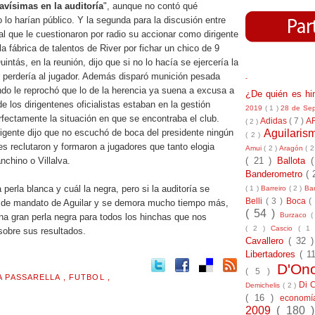
avísimas en la auditoría
", aunque no contó qué
 lo harían público. Y la segunda para la discusión entre
al que le cuestionaron por radio su accionar como dirigente
 la fábrica de talentos de River por fichar un chico de 9
ntás, en la reunión, dijo que si no lo hacía se ejercería la
r perdería al jugador. Además disparó munición pesada
-
do le reprochó que lo de la herencia ya suena a excusa a
¿De quién es h
e los dirigentenes oficialistas estaban en la gestión
2019
( 1 )
28 de Se
rfectamente la situación en que se encontraba el club.
Adidas
( 7 )
A
( 2 )
Aguilari
irigente dijo que no escuchó de boca del presidente ningún
( 2 )
s reclutaron y formaron a jugadores que tanto elogia
Amui
( 2 )
Aragón
( 2
( 21 )
Ballota
chino o Villalva.
Banderometro
( 
perla blanca y cuál la negra, pero si la auditoría se
( 1 )
Barreiro
( 2 )
Bar
Belli
( 3 )
Boca
(
ño de mandato de Aguilar y se demora mucho tiempo más,
( 54 )
Burzaco
(
na gran perla negra para todos los hinchas que nos
( 2 )
Cascio
( 1
sobre sus resultados.
Cavallero
( 32 
Libertadores
( 1
D'On
( 5 )
A PASSARELLA
,
FUTBOL
,
Di 
Demichelis
( 2 )
( 16 )
econom
2009
( 180 