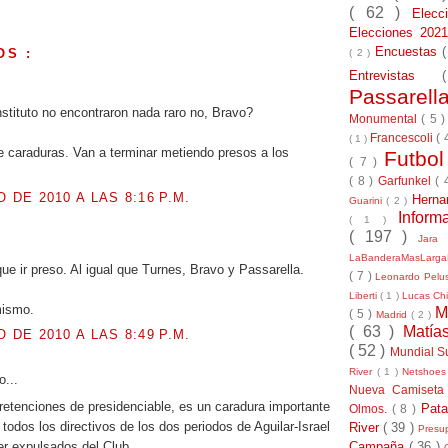
( 62 )
Elec
Elecciones 20
Encuestas
OS :
( 2 )
Entrevistas
.
Passarel
nstituto no encontraron nada raro no, Bravo?
Monumental
( 5 
Francescoli
( 
( 1 )
 caraduras. Van a terminar metiendo presos a los
Futbo
( 7 )
( 8 )
Garfunkel
( 
O DE 2010 A LAS 8:16 P.M.
Herna
Guarini
( 2 )
Inform
( 1 )
( 197 )
Jara
LaBanderaMasLarg
que ir preso. Al igual que Turnes, Bravo y Passarella.
( 7 )
Leonardo Pel
Liberti
( 1 )
Lucas Chi
mismo.
M
( 5 )
Madrid
( 2 )
( 63 )
Matía
O DE 2010 A LAS 8:49 P.M.
( 52 )
Mundial S
River
( 1 )
Netshoe
o...
Nueva Camiseta
retenciones de presidenciable, es un caradura importante
Pat
Olmos.
( 8 )
todos los directivos de los dos periodos de Aguilar-Israel
River
( 39 )
Presu
er expulsados del Club.
Campaña
( 36 )