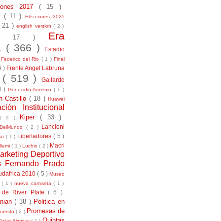
ciones 2017
( 15 )
21
( 11 )
Elecciones 2025
( 21 )
english version
( 2 )
Era
( 17 )
la
( 366 )
Estadio
)
Federico del Rio
( 1 )
Final
4 )
Frente Angel Labruna
l
( 519 )
Gallardo
4 )
Genocidio Armenio
( 1 )
n Castillo
( 18 )
Huawei
ación Institucional
Kiper
( 33 )
( 2 )
Lancioni
aDelMundo
( 2 )
Libertadores
( 5 )
uso
( 1 )
Macri
llemi
( 1 )
Luchio
( 2 )
arketing Deportivo
s Fernando Prado
udafrica 2010
( 5 )
Museo
s
( 1 )
nueva camiseta
( 1 )
 de River Plate
( 5 )
anian
( 38 )
Politica en
Promesas de
puesto
( 2 )
Quintas
Qatar Airways
( 1 )