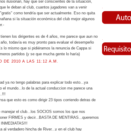
nos ilusionan, hay que ser conscientes de la situación,
 que le deban al club, cuantos jugadores van a venir
.
"gratis" como tendría que ser actualmente. Eso no quita
mañana si la situación económica del club mejor algunos
r.-
 tienen los dirigentes es de 4 años, me parece que aun no
.
 año, todavía es muy pronto para evaluar el desempeño
Es lo mismo que si pidiéramos la renuncia de Cappa si
rimeros partidos (y se que mucha gente lo haría)
O DE 2010 A LAS 11:12 A.M.
.
dad ya no tengo palabras para explicar todo esto...ya
do el mundo...lo de la actual conduccion me parece una
!!!
nsa que esto es como dirigir 23 tipos corriendo detras de
manejar el club...los SOCIOS somos los que nos
poner FIRMES y decir...BASTA DE MENTIRAS...queremos
INMEDIATAS!!!
a al verdadero hincha de River...y en el club hay