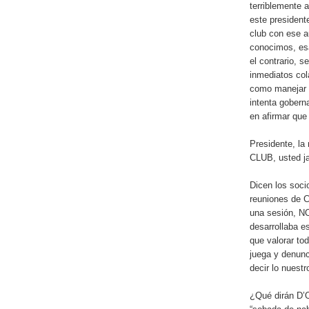
terriblemente 
este president
club con ese a
conocimos, esa
el contrario, 
inmediatos co
como manejar l
intenta gobern
en afirmar que
Presidente, l
CLUB, usted ja
Dicen los soc
reuniones de C
una sesión, N
desarrollaba e
que valorar to
juega y denun
decir lo nuestr
¿Qué dirán D’O