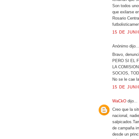
Son todos unos
que exilarse e
Rosario Centra
futbolisticame
15 DE JUNI
Anónimo dijo..
Bravo, denunci
PERO SI EL 
LA COMISION
SOCIOS, TODO 
No se le cae l
15 DE JUNI
WaCkO
dijo...
Creo que la sit
nacional, nadi
salpicados.Tam
de campaña irr
desde un princ