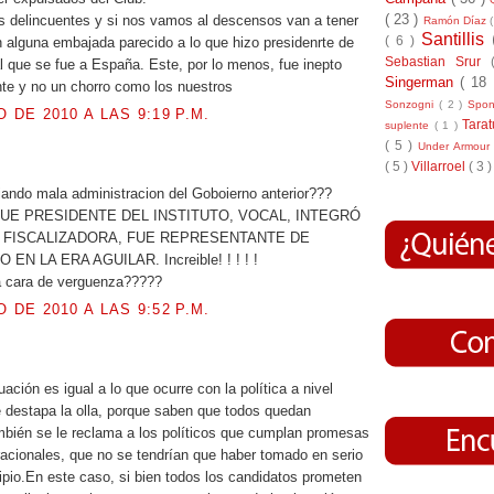
( 23 )
 delincuentes y si nos vamos al descensos van a tener
Ramón Díaz
Santillis
( 6 )
n alguna embajada parecido a lo que hizo presidenrte de
Sebastian Srur
l que se fue a España. Este, por lo menos, fue inepto
Singerman
( 18
nte y no un chorro como los nuestros
Sonzogni
( 2 )
Spo
O DE 2010 A LAS 9:19 P.M.
Tara
suplente
( 1 )
( 5 )
Under Armou
.
( 5 )
Villarroel
( 3 )
ando mala administracion del Goboierno anterior???
FUE PRESIDENTE DEL INSTITUTO, VOCAL, INTEGRÓ
 FISCALIZADORA, FUE REPRESENTANTE DE
EN LA ERA AGUILAR. Increible! ! ! ! !
a cara de verguenza?????
O DE 2010 A LAS 9:52 P.M.
uación es igual a lo que ocurre con la política a nivel
e destapa la olla, porque saben que todos quedan
bién se le reclama a los políticos que cumplan promesas
acionales, que no se tendrían que haber tomado en serio
ipio.En este caso, si bien todos los candidatos prometen