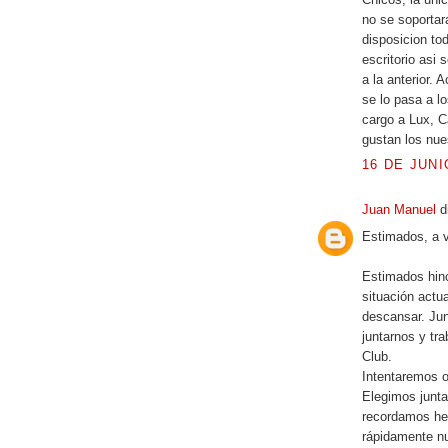
no se soportar
disposicion tod
escritorio asi 
a la anterior. 
se lo pasa a lo
cargo a Lux, C
gustan los nues
16 DE JUNI
Juan Manuel
d
Estimados, a v
Estimados hinc
situación actu
descansar. Jun
juntarnos y tr
Club.
Intentaremos o
Elegimos junta
recordamos he
rápidamente nu