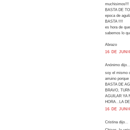
muchisimos!!!
BASTA DE TOD
epoca de aguil
BASTA !!!!
es hora de que
sabemos lo que
Abrazo
16 DE JUNI
Anónimo dijo..
soy el mismo q
arruino porq
BASTA DE AG
BRAVO, TURN
AGUILAR YA 
HORA...LA DE
16 DE JUNI
Cristina dijo...
Chicos, la unic