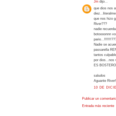
Jm
dijo...
que dios nos a
diez...literalme
que nos hizo g
River???
nadie recuerda
botoooonnn vo
pario...!!!!!!!?
Nadie se acue
passarella RE
tantos culpabl
por dios...nos 
ES BOSTERO
saludos
Aguante River!
10 DE DICI
Publicar un comentari
Entrada más reciente