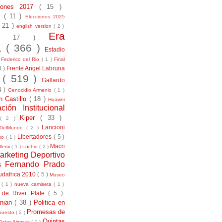
ciones 2017
( 15 )
21
( 11 )
Elecciones 2025
( 21 )
english version
( 2 )
Era
( 17 )
la
( 366 )
Estadio
)
Federico del Rio
( 1 )
Final
4 )
Frente Angel Labruna
l
( 519 )
Gallardo
4 )
Genocidio Armenio
( 1 )
n Castillo
( 18 )
Huawei
ación Institucional
Kiper
( 33 )
( 2 )
Lancioni
aDelMundo
( 2 )
Libertadores
( 5 )
uso
( 1 )
Macri
llemi
( 1 )
Luchio
( 2 )
arketing Deportivo
s Fernando Prado
udafrica 2010
( 5 )
Museo
s
( 1 )
nueva camiseta
( 1 )
 de River Plate
( 5 )
anian
( 38 )
Politica en
Promesas de
puesto
( 2 )
Quintas
Qatar Airways
( 1 )