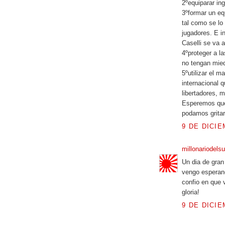
2ºequiparar in
3ºformar un eq
tal como se lo
jugadores. E i
Caselli se va 
4ºproteger a la
no tengan mied
5ºutilizar el m
internacional 
libertadores, 
Esperemos que 
podamos gritar
9 DE DICIE
millonariodels
Un dia de gran
vengo esperan
confio en que 
gloria!
9 DE DICIE