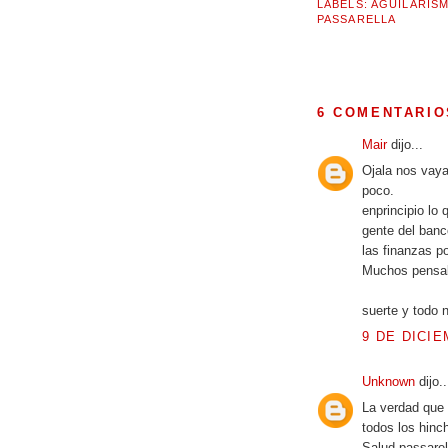
LABELS:
AGUILARIS
PASSARELLA
6 COMENTARIO
Mair
dijo...
Ojala nos vaya
poco.
enprincipio lo
gente del banc
las finanzas po
Muchos pensab
suerte y todo 
9 DE DICIE
Unknown
dijo..
La verdad que l
todos los hinc
Salud passarel