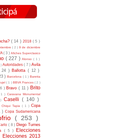
incha?
( 14 )
2018
( 5 )
ptiembre
( 2 )
9 de diciembre
FA
( 3 )
Afiches Superclasico
smo
( 227 )
Alonso
( 1 )
Avila
Autoridades
( 7 )
 )
( 24 )
Ballotta
( 12 )
23 )
Barcelona
( 1 )
Baretta
ujel
( 1 )
BBVA Frances
( 2 )
Brito
Bravo
( 11 )
 6 )
 1 )
Caravana Monumental
Caselli
( 140 )
 )
)
Copa
Chiqui Tapia
( 1 )
1 )
Copa Sudamericana
ofrio
( 253 )
Diego Turnes
Carlo
( 8 )
Elecciones
ía
( 5 )
)
Elecciones 2013