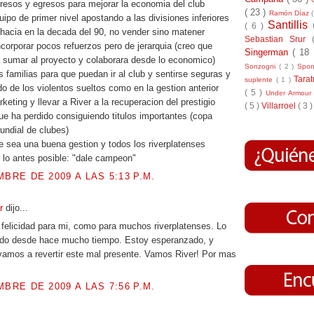
gresos y egresos para mejorar la economia del club
( 23 )
Ramón Díaz
uipo de primer nivel apostando a las divisiones inferiores
Santillis
( 6 )
 hacia en la decada del 90, no vender sino matener
Sebastian Srur
ncorporar pocos refuerzos pero de jerarquia (creo que
Singerman
( 18
a sumar al proyecto y colaborara desde lo economico)
Sonzogni
( 2 )
Spo
s familias para que puedan ir al club y sentirse seguras y
Tara
suplente
( 1 )
o de los violentos sueltos como en la gestion anterior
( 5 )
Under Armou
arketing y llevar a River a la recuperacion del prestigio
( 5 )
Villarroel
( 3 )
que ha perdido consiguiendo titulos importantes (copa
mundial de clubes)
sea una buena gestion y todos los riverplatenses
 lo antes posible: "dale campeon"
MBRE DE 2009 A LAS 5:13 P.M.
ur
dijo...
 felicidad para mi, como para muchos riverplatenses. Lo
do desde hace mucho tiempo. Estoy esperanzado, y
vamos a revertir este mal presente. Vamos River! Por mas
MBRE DE 2009 A LAS 7:56 P.M.