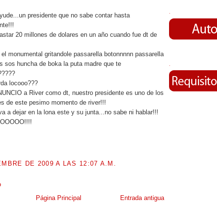
.
yude...un presidente que no sabe contar hasta
nte!!!
astar 20 millones de dolares en un año cuando fue dt de
 el monumental gritandole passarella botonnnnn passarella
s sos huncha de boka la puta madre que te
.
??????
rda locooo???
NUNCIO a River como dt, nuestro presidente es uno de los
es de este pesimo momento de river!!!
va a dejar en la lona este y su junta...no sabe ni hablar!!!
OOOOO!!!!
EMBRE DE 2009 A LAS 12:07 A.M.
o
Página Principal
Entrada antigua