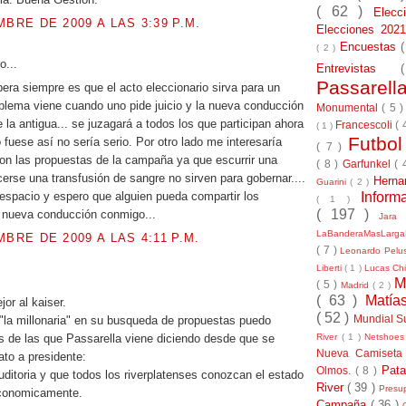
( 62 )
Elec
MBRE DE 2009 A LAS 3:39 P.M.
Elecciones 20
Encuestas
( 2 )
jo...
Entrevistas
Passarel
era siempre es que el acto eleccionario sirva para un
blema viene cuando uno pide juicio y la nueva conducción
Monumental
( 5 
 la antigua... se juzagará a todos los que participan ahora
Francescoli
( 
( 1 )
Futbo
 fuese así no sería serio. Por otro lado me interesaría
( 7 )
on las propuestas de la campaña ya que escurrir una
( 8 )
Garfunkel
( 
erse una transfusión de sangre no sirven para gobernar....
Herna
Guarini
( 2 )
Inform
 espacio y espero que alguien pueda compartir los
( 1 )
( 197 )
a nueva conducción conmigo...
Jara
LaBanderaMasLarg
MBRE DE 2009 A LAS 4:11 P.M.
( 7 )
Leonardo Pel
Liberti
( 1 )
Lucas Chi
.
M
( 5 )
Madrid
( 2 )
( 63 )
Matía
or al kaiser.
( 52 )
Mundial S
"la millonaria" en su busqueda de propuestas puedo
River
( 1 )
Netshoe
s de las que Passarella viene diciendo desde que se
Nueva Camiseta
ato a presidente:
Pat
Olmos.
( 8 )
uditoria y que todos los riverplatenses conozcan el estado
River
( 39 )
Presu
economicamente.
Campaña
( 36 )