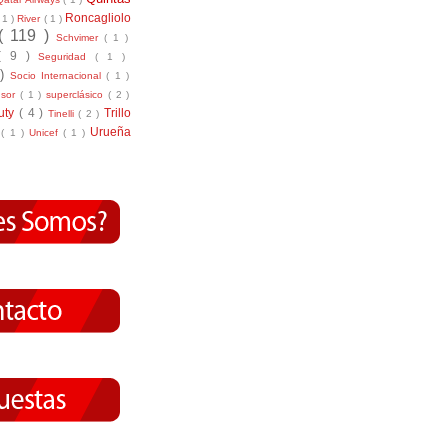
Roncagliolo
( 1 )
River
( 1 )
( 119 )
Schvimer
( 1 )
( 9 )
Seguridad
( 1 )
 )
Socio Internacional
( 1 )
nsor
( 1 )
superclásico
( 2 )
tuty
( 4 )
Trillo
Tinelli
( 2 )
Urueña
r
( 1 )
Unicef
( 1 )