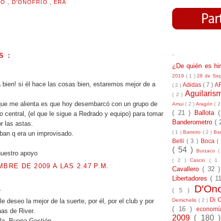
MO
,
D'ONOFRIO
,
ERA
S :
-
¿De quién es h
2019
( 1 )
28 de Se
 bien! si él hace las cosas bien, estaremos mejor de a
Adidas
( 7 )
A
( 2 )
Aguilari
( 2 )
 que me alienta es que hoy desembarcó con un grupo de
Amui
( 2 )
Aragón
( 2
( 21 )
Ballota
o central, (el que le sigue a Redrado y equipo) para tomar
Banderometro
( 
r las astas.
( 1 )
Barreiro
( 2 )
Bar
an q era un improvisado.
Belli
( 3 )
Boca
(
( 54 )
Burzaco
(
nuestro apoyo
( 2 )
Cascio
( 1
MBRE DE 2009 A LAS 2:47 P.M.
Cavallero
( 32 
Libertadores
( 1
D'On
.
( 5 )
Di 
Demichelis
( 2 )
e deseo la mejor de la suerte, por él, por el club y por
( 16 )
econom
has de River.
2009
( 180 
la. Buena Gestión.