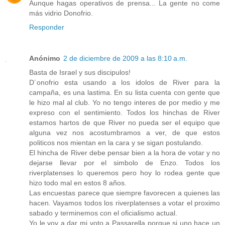
Aunque hagas operativos de prensa... La gente no come
más vidrio Donofrio.
Responder
Anónimo
2 de diciembre de 2009 a las 8:10 a.m.
Basta de Israel y sus discipulos!
D´onofrio esta usando a los idolos de River para la
campaña, es una lastima. En su lista cuenta con gente que
le hizo mal al club. Yo no tengo interes de por medio y me
expreso con el sentimiento. Todos los hinchas de River
estamos hartos de que River no pueda ser el equipo que
alguna vez nos acostumbramos a ver, de que estos
politicos nos mientan en la cara y se sigan postulando.
El hincha de River debe pensar bien a la hora de votar y no
dejarse llevar por el simbolo de Enzo. Todos los
riverplatenses lo queremos pero hoy lo rodea gente que
hizo todo mal en estos 8 años.
Las encuestas parece que siempre favorecen a quienes las
hacen. Vayamos todos los riverplatenses a votar el proximo
sabado y terminemos con el oficialismo actual.
Yo le voy a dar mi voto a Passarella porque si uno hace un