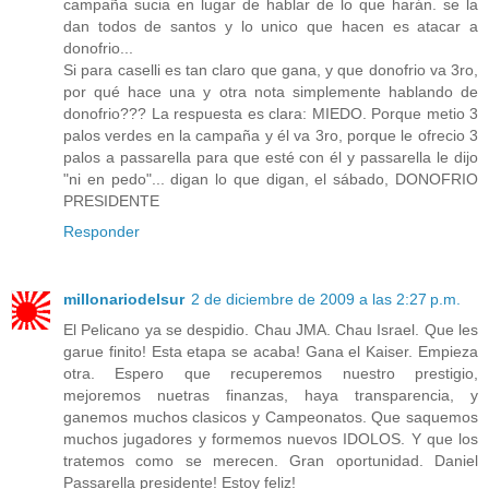
campaña sucia en lugar de hablar de lo que harán. se la
dan todos de santos y lo unico que hacen es atacar a
donofrio...
Si para caselli es tan claro que gana, y que donofrio va 3ro,
por qué hace una y otra nota simplemente hablando de
donofrio??? La respuesta es clara: MIEDO. Porque metio 3
palos verdes en la campaña y él va 3ro, porque le ofrecio 3
palos a passarella para que esté con él y passarella le dijo
"ni en pedo"... digan lo que digan, el sábado, DONOFRIO
PRESIDENTE
Responder
millonariodelsur
2 de diciembre de 2009 a las 2:27 p.m.
El Pelicano ya se despidio. Chau JMA. Chau Israel. Que les
garue finito! Esta etapa se acaba! Gana el Kaiser. Empieza
otra. Espero que recuperemos nuestro prestigio,
mejoremos nuetras finanzas, haya transparencia, y
ganemos muchos clasicos y Campeonatos. Que saquemos
muchos jugadores y formemos nuevos IDOLOS. Y que los
tratemos como se merecen. Gran oportunidad. Daniel
Passarella presidente! Estoy feliz!