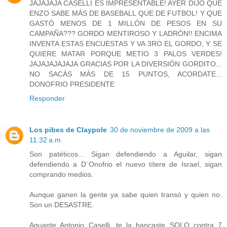
JAJAJAJA CASELLI ES IMPRESENTABLE! AYER DIJO QUE
ENZO SABE MÁS DE BASEBALL QUE DE FUTBOL! Y QUE
GASTÓ MENOS DE 1 MILLÓN DE PESOS EN SU
CAMPAÑA??? GORDO MENTIROSO Y LADRÓN!! ENCIMA
INVENTA ESTAS ENCUESTAS Y VA 3RO EL GORDO, Y SE
QUIERE MATAR PORQUE METIO 3 PALOS VERDES!
JAJAJAJAJAJA GRACIAS POR LA DIVERSIÓN GORDITO...
NO SACÁS MÁS DE 15 PUNTOS, ACORDATE...
DONOFRIO PRESIDENTE
Responder
Los pibes de Claypole
30 de noviembre de 2009 a las
11:32 a.m.
Son patéticos... Sigan defendiendo a Aguilar, sigan
defendiendo a D´Onofrio el nuevo títere de Israel, sigan
comprando medios.
Aunque ganen la gente ya sabe quien transó y quien no.
Son un DESASTRE.
Aguante Antonio Caselli, te la bancaste SOLO contra 7