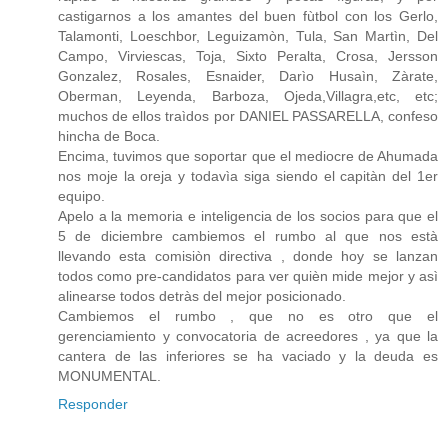
castigarnos a los amantes del buen fùtbol con los Gerlo,
Talamonti, Loeschbor, Leguizamòn, Tula, San Martìn, Del
Campo, Virviescas, Toja, Sixto Peralta, Crosa, Jersson
Gonzalez, Rosales, Esnaider, Darìo Husaìn, Zàrate,
Oberman, Leyenda, Barboza, Ojeda,Villagra,etc, etc;
muchos de ellos traìdos por DANIEL PASSARELLA, confeso
hincha de Boca.
Encima, tuvimos que soportar que el mediocre de Ahumada
nos moje la oreja y todavìa siga siendo el capitàn del 1er
equipo.
Apelo a la memoria e inteligencia de los socios para que el
5 de diciembre cambiemos el rumbo al que nos està
llevando esta comisiòn directiva , donde hoy se lanzan
todos como pre-candidatos para ver quièn mide mejor y asì
alinearse todos detràs del mejor posicionado.
Cambiemos el rumbo , que no es otro que el
gerenciamiento y convocatoria de acreedores , ya que la
cantera de las inferiores se ha vaciado y la deuda es
MONUMENTAL.
Responder