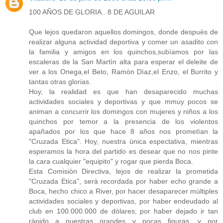
100 AÑOS DE GLORIA.. 8 DE AGUILAR
Que lejos quedaron aquellos domingos, donde despuès de
realizar alguna actividad deportiva y comer un asadito con
la familia y amigos en los quinchos,subìamos por las
escaleras de la San Martìn alta para esperar el deleite de
ver a los Onega,el Beto, Ramòn Dìaz,el Enzo, el Burrito y
tantas otras glorias.
Hoy, la realidad es que han desaparecido muchas
actividades sociales y deportivas y que mmuy pocos se
animan a concurrir los domingos con mujeres y niños a los
quinchos por temor a la presencia de los violentos
apañados por los que hace 8 años nos prometìan la
"Cruzada Etica". Hoy, nuestra ùnica espectativa, mientras
esperamos la hora del partido es desear que no nos pinte
la cara cualquier "equipito" y rogar que pierda Boca.
Esta Comisiòn Directiva, lejos de realizar la prometida
"Cruzada Etica", serà recordada por haber echo grande a
Boca, hecho chico a River, por hacer desaparecer mùltiples
actividades sociales y deportivas, por haber endeudado al
club en 100.000.000 de dòlares, por haber dejado ir tan
ràpido a nuestras grandes y pocas figuras, y por