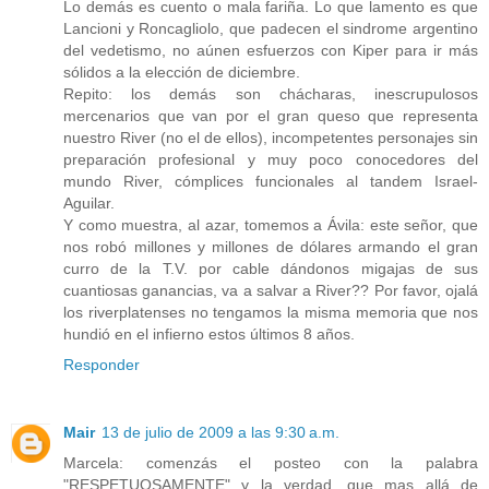
Lo demás es cuento o mala fariña. Lo que lamento es que
Lancioni y Roncagliolo, que padecen el sindrome argentino
del vedetismo, no aúnen esfuerzos con Kiper para ir más
sólidos a la elección de diciembre.
Repito: los demás son chácharas, inescrupulosos
mercenarios que van por el gran queso que representa
nuestro River (no el de ellos), incompetentes personajes sin
preparación profesional y muy poco conocedores del
mundo River, cómplices funcionales al tandem Israel-
Aguilar.
Y como muestra, al azar, tomemos a Ávila: este señor, que
nos robó millones y millones de dólares armando el gran
curro de la T.V. por cable dándonos migajas de sus
cuantiosas ganancias, va a salvar a River?? Por favor, ojalá
los riverplatenses no tengamos la misma memoria que nos
hundió en el infierno estos últimos 8 años.
Responder
Mair
13 de julio de 2009 a las 9:30 a.m.
Marcela: comenzás el posteo con la palabra
"RESPETUOSAMENTE" y la verdad, que mas allá de