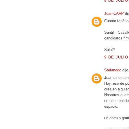
9 DE JULIO
Juan-CARP
dij
Cuánto fanátic
Santilli, Caval
candidatos fir
Salu2!
9 DE JULIO
Stefanodc
dijo.
Juan sincerame
Hoy, eso de por
crea en alguie
Nosotros quere
en ese sentido
espacio.
un abrazo gran