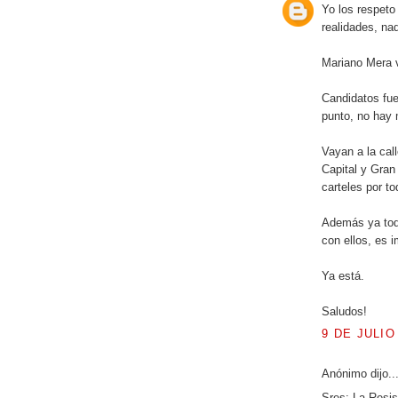
Yo los respet
realidades, na
Mariano Mera v
Candidatos fue
punto, no hay 
Vayan a la cal
Capital y Gran 
carteles por t
Además ya tod
con ellos, es i
Ya está.
Saludos!
9 DE JULIO
Anónimo dijo..
Sres: La Resis