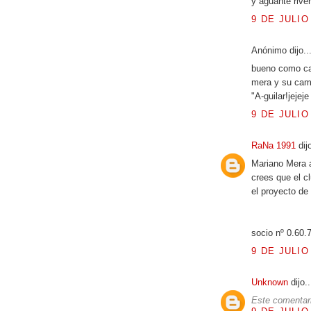
y aguante river
9 DE JULIO
Anónimo dijo..
bueno como cas
mera y su cam
"A-guilar!jejej
9 DE JULIO
RaNa 1991
dij
Mariano Mera 
crees que el c
el proyecto de
socio nº 0.60.
9 DE JULIO
Unknown
dijo..
Este comentari