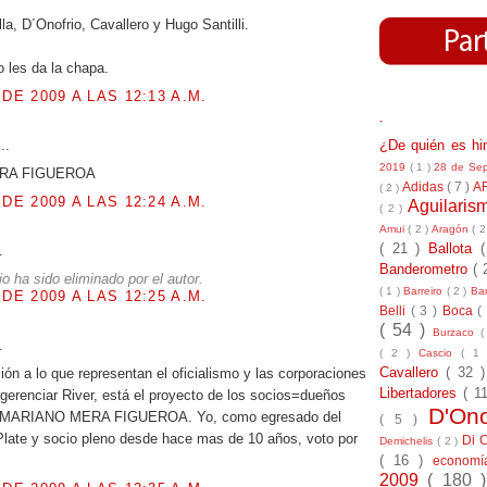
la, D´Onofrio, Cavallero y Hugo Santilli.
 les da la chapa.
 DE 2009 A LAS 12:13 A.M.
-
..
¿De quién es h
2019
( 1 )
28 de Se
RA FIGUEROA
Adidas
( 7 )
A
( 2 )
 DE 2009 A LAS 12:24 A.M.
Aguilari
( 2 )
Amui
( 2 )
Aragón
( 2
( 21 )
Ballota
.
Banderometro
( 
o ha sido eliminado por el autor.
( 1 )
Barreiro
( 2 )
Bar
 DE 2009 A LAS 12:25 A.M.
Belli
( 3 )
Boca
(
( 54 )
Burzaco
(
.
( 2 )
Cascio
( 1
Cavallero
( 32 
ión a lo que representan el oficialismo y las corporaciones
Libertadores
( 1
gerenciar River, está el proyecto de los socios=dueños
D'On
 MARIANO MERA FIGUEROA. Yo, como egresado del
( 5 )
 Plate y socio pleno desde hace mas de 10 años, voto por
Di 
Demichelis
( 2 )
( 16 )
econom
2009
( 180 