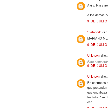
Avila, Passarel
A los demás no
9 DE JULIO
Stefanodc
dijo.
MARIANO ME
9 DE JULIO
Unknown
dijo..
Este comentari
9 DE JULIO
Unknown
dijo..
En contraposic
que pretenden 
que encabeza
Insituto River
eso.