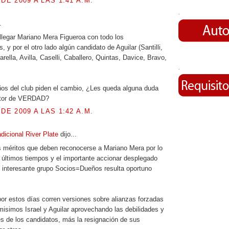
 DE 2009 A LAS 1:41 A.M.
.
.
llegar Mariano Mera Figueroa con todo los
y por el otro lado algún candidato de Aguilar (Santilli,
rella, Avilla, Caselli, Caballero, Quintas, Davice, Bravo,
.
os del club piden el cambio, ¿Les queda alguna duda
itor de VERDAD?
 DE 2009 A LAS 1:42 A.M.
dicional River Plate
dijo...
s méritos que deben reconocerse a Mariano Mera por lo
 últimos tiempos y el importante accionar desplegado
 interesante grupo Socios=Dueños resulta oportuno
por estos días corren versiones sobre alianzas forzadas
isimos Israel y Aguilar aprovechando las debilidades y
s de los candidatos, más la resignación de sus