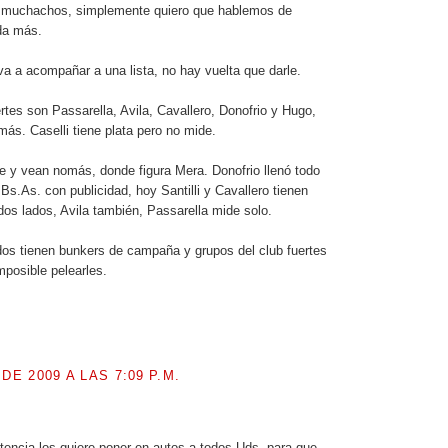
o muchachos, simplemente quiero que hablemos de
da más.
a a acompañar a una lista, no hay vuelta que darle.
rtes son Passarella, Avila, Cavallero, Donofrio y Hugo,
más. Caselli tiene plata pero no mide.
le y vean nomás, donde figura Mera. Donofrio llenó todo
Bs.As. con publicidad, hoy Santilli y Cavallero tienen
odos lados, Avila también, Passarella mide solo.
os tienen bunkers de campaña y grupos del club fuertes
mposible pelearles.
 DE 2009 A LAS 7:09 P.M.
.
tencia los quiere poner en autos a todos Uds. para que