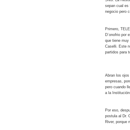
sepan cual es 
negocio pero c
Primero, TELE
D`onofrio por
que tiene muy
Caselli. Este n
partidos para 
Abran los ojos
empresas, porq
pero cuando lle
a la Institución
Por eso, despu
postula al Dr
River, porque 