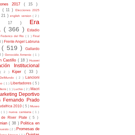
ciones 2017
( 15 )
21
( 11 )
Elecciones 2025
( 21 )
english version
( 2 )
Era
( 17 )
la
( 366 )
Estadio
)
Federico del Rio
( 1 )
Final
4 )
Frente Angel Labruna
l
( 519 )
Gallardo
4 )
Genocidio Armenio
( 1 )
n Castillo
( 18 )
Huawei
ación Institucional
Kiper
( 33 )
( 2 )
Lancioni
aDelMundo
( 2 )
Libertadores
( 5 )
uso
( 1 )
Macri
llemi
( 1 )
Luchio
( 2 )
arketing Deportivo
s Fernando Prado
udafrica 2010
( 5 )
Museo
s
( 1 )
nueva camiseta
( 1 )
 de River Plate
( 5 )
anian
( 38 )
Politica en
Promesas de
puesto
( 2 )
Quintas
Qatar Airways
( 1 )