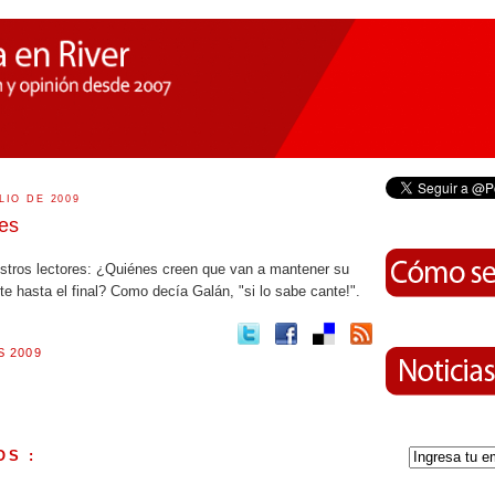
LIO DE 2009
les
stros lectores: ¿Quiénes creen que van a mantener su
te hasta el final? Como decía Galán, "si lo sabe cante!".
 2009
OS :