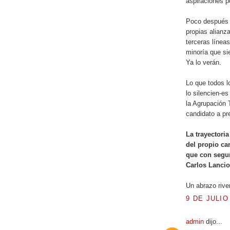
aspiraciones p
Poco después a
propias alianz
terceras línea
minoría que si
Ya lo verán.
Lo que todos l
lo silencien-e
la Agrupación 
candidato a pr
La trayectoria
del propio ca
que con segur
Carlos Lancio
Un abrazo rive
9 DE JULIO
admin
dijo...