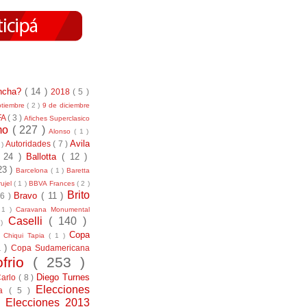
incha?
( 14 )
2018
( 5 )
ptiembre
( 2 )
9 de diciembre
FA
( 3 )
Afiches Superclasico
smo
( 227 )
Alonso
( 1 )
Avila
Autoridades
( 7 )
 )
( 24 )
Ballotta
( 12 )
23 )
Barcelona
( 1 )
Baretta
ujel
( 1 )
BBVA Frances
( 2 )
Brito
Bravo
( 11 )
 6 )
 1 )
Caravana Monumental
Caselli
( 140 )
 )
)
Copa
Chiqui Tapia
( 1 )
1 )
Copa Sudamericana
ofrio
( 253 )
Diego Turnes
Carlo
( 8 )
Elecciones
ía
( 5 )
)
Elecciones 2013