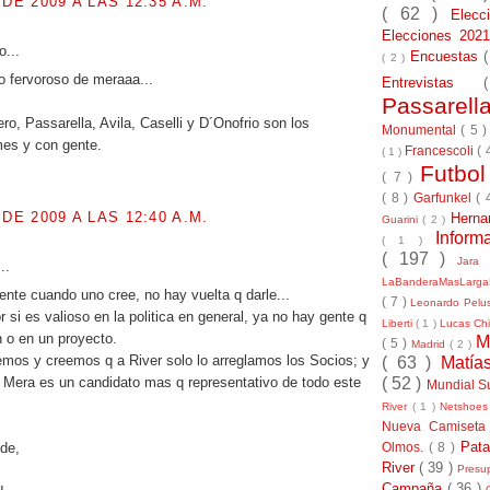
 DE 2009 A LAS 12:35 A.M.
( 62 )
Elec
Elecciones 20
o...
Encuestas
( 2 )
o fervoroso de meraaa...
Entrevistas
Passarel
lero, Passarella, Avila, Caselli y D´Onofrio son los
Monumental
( 5 
mes y con gente.
Francescoli
( 
( 1 )
Futbo
( 7 )
( 8 )
Garfunkel
( 
 DE 2009 A LAS 12:40 A.M.
Herna
Guarini
( 2 )
Inform
( 1 )
( 197 )
Jara
..
LaBanderaMasLarg
nte cuando uno cree, no hay vuelta q darle...
( 7 )
Leonardo Pel
 si es valioso en la politica en general, ya no hay gente q
Liberti
( 1 )
Lucas Chi
n o en un proyecto.
M
( 5 )
Madrid
( 2 )
mos y creemos q a River solo lo arreglamos los Socios; y
( 63 )
Matía
( 52 )
 Mera es un candidato mas q representativo de todo este
Mundial S
River
( 1 )
Netshoe
Nueva Camiseta
Pat
Olmos.
( 8 )
de,
River
( 39 )
Presu
Campaña
( 36 )