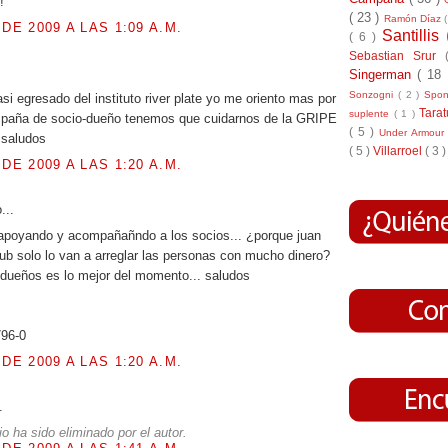
!
( 23 )
Ramón Díaz
 DE 2009 A LAS 1:09 A.M.
Santillis
( 6 )
Sebastian Srur
.
Singerman
( 18
Sonzogni
( 2 )
Spo
i egresado del instituto river plate yo me oriento mas por
Tara
suplente
( 1 )
paña de socio-dueño tenemos que cuidarnos de la GRIPE
( 5 )
Under Armou
e saludos
( 5 )
Villarroel
( 3 )
 DE 2009 A LAS 1:20 A.M.
o...
apoyando y acompañañndo a los socios... ¿porque juan
lub solo lo van a arreglar las personas con mucho dinero?
 dueños es lo mejor del momento... saludos
796-0
 DE 2009 A LAS 1:20 A.M.
.
o ha sido eliminado por el autor.