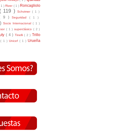
Roncagliolo
( 1 )
River
( 1 )
( 119 )
Schvimer
( 1 )
( 9 )
Seguridad
( 1 )
 )
Socio Internacional
( 1 )
nsor
( 1 )
superclásico
( 2 )
tuty
( 4 )
Trillo
Tinelli
( 2 )
Urueña
r
( 1 )
Unicef
( 1 )