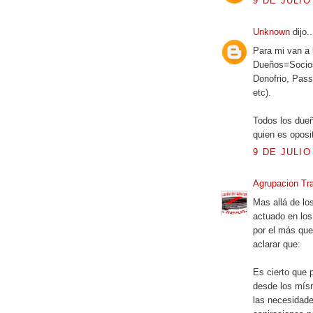
9 DE JULIO
Unknown
dijo..
Para mi van a 
Dueños=Socios, 
Donofrio, Passa
etc).
Todos los dueñ
quien es opos
9 DE JULIO
Agrupacion Tra
Mas allá de lo
actuado en los
por el más que
aclarar que:
Es cierto que 
desde los mísm
las necesidade