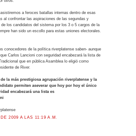
or otros.
sistiremos a feroces batallas internas dentro de esas
as al confrontar las aspiraciones de las segundas y
s de los candidatos del sistema por los 3 o 5 cargos de la
empre han sido un escollo para estas uniones electorales.
os conocedores de la política riverplatense saben- aunque
s que Carlos Lancioni con seguridad encabezará la lista de
Tradicional que en pública Asamblea lo eligió como
esidente de River.
 de la más prestigiosa agrupación riverplatense y la
ndidato permiten aseverar que hoy por hoy el único
idad encabezará una lista es
ni
rplatense
 DE 2009 A LAS 11:19 A.M.