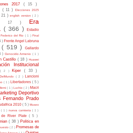
ciones 2017
( 15 )
21
( 11 )
Elecciones 2025
( 21 )
english version
( 2 )
Era
( 17 )
la
( 366 )
Estadio
)
Federico del Rio
( 1 )
Final
4 )
Frente Angel Labruna
l
( 519 )
Gallardo
4 )
Genocidio Armenio
( 1 )
n Castillo
( 18 )
Huawei
ación Institucional
Kiper
( 33 )
( 2 )
Lancioni
aDelMundo
( 2 )
Libertadores
( 5 )
uso
( 1 )
Macri
llemi
( 1 )
Luchio
( 2 )
arketing Deportivo
s Fernando Prado
udafrica 2010
( 5 )
Museo
s
( 1 )
nueva camiseta
( 1 )
 de River Plate
( 5 )
anian
( 38 )
Politica en
Promesas de
puesto
( 2 )
Quintas
Qatar Airways
( 1 )