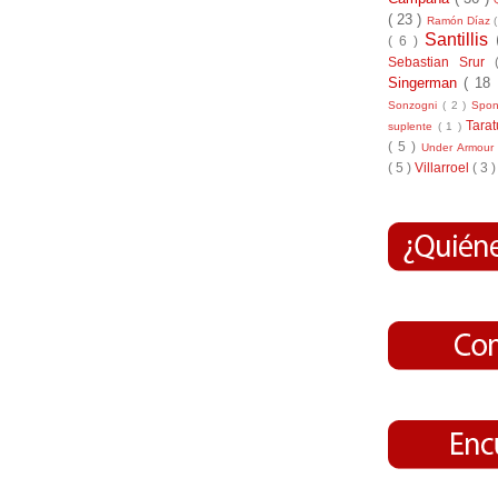
( 23 )
Ramón Díaz
Santillis
( 6 )
Sebastian Srur
Singerman
( 18
Sonzogni
( 2 )
Spo
Tara
suplente
( 1 )
( 5 )
Under Armou
( 5 )
Villarroel
( 3 )