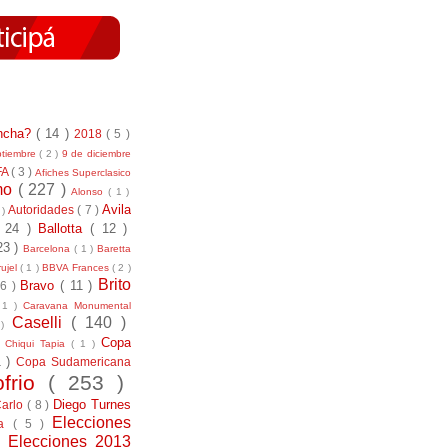
incha?
( 14 )
2018
( 5 )
ptiembre
( 2 )
9 de diciembre
FA
( 3 )
Afiches Superclasico
smo
( 227 )
Alonso
( 1 )
Avila
Autoridades
( 7 )
 )
( 24 )
Ballotta
( 12 )
23 )
Barcelona
( 1 )
Baretta
ujel
( 1 )
BBVA Frances
( 2 )
Brito
Bravo
( 11 )
 6 )
 1 )
Caravana Monumental
Caselli
( 140 )
 )
)
Copa
Chiqui Tapia
( 1 )
1 )
Copa Sudamericana
ofrio
( 253 )
Diego Turnes
Carlo
( 8 )
Elecciones
ía
( 5 )
)
Elecciones 2013