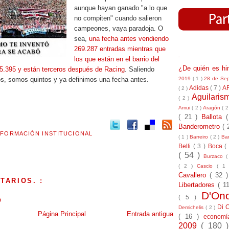
aunque hayan ganado "a lo que
no compiten" cuando salieron
campeones, vaya paradoja. O
sea,
una fecha antes vendiendo
269.287 entradas mientras que
-
los que están en el barrio del
¿De quién es h
55.395 y están terceros después de Racing
. Saliendo
2019
( 1 )
28 de Se
os, somos quintos y ya definimos una fecha antes.
Adidas
( 7 )
A
( 2 )
Aguilari
( 2 )
Amui
( 2 )
Aragón
( 2
( 21 )
Ballota
Banderometro
( 
NFORMACIÓN INSTITUCIONAL
( 1 )
Barreiro
( 2 )
Bar
Belli
( 3 )
Boca
(
( 54 )
Burzaco
(
( 2 )
Cascio
( 1
Cavallero
( 32 
TARIOS. :
Libertadores
( 1
D'On
( 5 )
o
Di 
Demichelis
( 2 )
Página Principal
Entrada antigua
( 16 )
econom
2009
( 180 