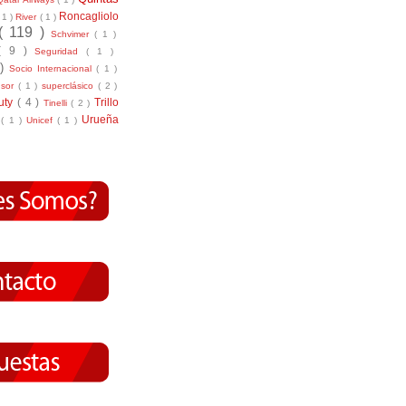
Roncagliolo
( 1 )
River
( 1 )
( 119 )
Schvimer
( 1 )
( 9 )
Seguridad
( 1 )
 )
Socio Internacional
( 1 )
nsor
( 1 )
superclásico
( 2 )
tuty
( 4 )
Trillo
Tinelli
( 2 )
Urueña
r
( 1 )
Unicef
( 1 )