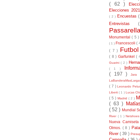
( 62 )
Elec
Elecciones 20
Encuestas
( 2 )
Entrevistas
Passarel
Monumental
( 5 
Francescoli
( 
( 1 )
Futbo
( 7 )
( 8 )
Garfunkel
( 
Herna
Guarini
( 2 )
Inform
( 1 )
( 197 )
Jara
LaBanderaMasLarg
( 7 )
Leonardo Pel
Liberti
( 1 )
Lucas Chi
M
( 5 )
Madrid
( 2 )
( 63 )
Matía
( 52 )
Mundial S
River
( 1 )
Netshoe
Nueva Camiseta
Pat
Olmos.
( 8 )
River
( 39 )
Presu
Campaña
( 36 )