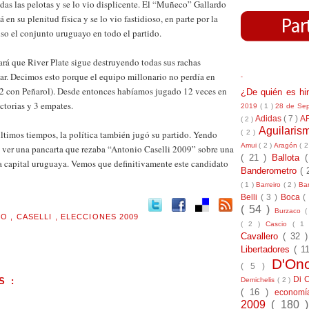
das las pelotas y se lo vio displicente. El “Muñeco” Gallardo
en su plenitud física y se lo vio fastidioso, en parte por la
so el conjunto uruguayo en todo el partido.
dará que River Plate sigue destruyendo todas sus rachas
lar. Decimos esto porque el equipo millonario no perdía en
-
2 con Peñarol). Desde entonces habíamos jugado 12 veces en
¿De quién es h
ictorias y 3 empates.
2019
( 1 )
28 de Se
Adidas
( 7 )
A
( 2 )
Aguilari
( 2 )
ltimos tiempos, la política también jugó su partido. Yendo
Amui
( 2 )
Aragón
( 2
s ver una pancarta que rezaba “Antonio Caselli 2009” sobre una
( 21 )
Ballota
a capital uruguaya. Vemos que definitivamente este candidato
Banderometro
( 
( 1 )
Barreiro
( 2 )
Bar
Belli
( 3 )
Boca
(
( 54 )
Burzaco
(
MO
,
CASELLI
,
ELECCIONES 2009
( 2 )
Cascio
( 1
Cavallero
( 32 
Libertadores
( 1
D'On
( 5 )
Di 
S :
Demichelis
( 2 )
( 16 )
econom
.
2009
( 180 