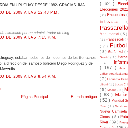
( 62 )
Elec
RDIA EN URUGUAY DESDE 1982- GRACIAS JMA
Elecciones 20
O DE 2009 A LAS 12:48 P.M.
Encuestas
( 2 )
Entrevistas
.
Passarel
ido eliminado por un administrador de blog.
Monumental
( 5 
O DE 2009 A LAS 7:15 P.M.
Francescoli
( 
( 1 )
Futbo
( 7 )
.
( 8 )
Garfunkel
( 
Herna
 Uruguay, estaban todos los delincuentes de los Borrachos
Guarini
( 2 )
Inform
( 1 )
jo la dirección del sarnoso boletero Diego Rodriguez y del
( 197 )
Jara
 Mazzulla.
LaBanderaMasLarg
O DE 2009 A LAS 8:54 P.M.
( 7 )
Leonardo Pel
Liberti
( 1 )
Lucas Chi
o
M
( 5 )
Madrid
( 2 )
( 63 )
Matía
Página Principal
Entrada antigua
( 52 )
Mundial S
River
( 1 )
Netshoe
Nueva Camiseta
Pat
Olmos.
( 8 )
River
( 39 )
Presu
Campaña
( 36 )