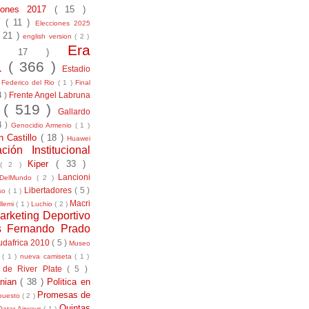
ciones 2017
( 15 )
21
( 11 )
Elecciones 2025
( 21 )
english version
( 2 )
Era
( 17 )
la
( 366 )
Estadio
)
Federico del Rio
( 1 )
Final
4 )
Frente Angel Labruna
l
( 519 )
Gallardo
4 )
Genocidio Armenio
( 1 )
n Castillo
( 18 )
Huawei
ación Institucional
Kiper
( 33 )
( 2 )
Lancioni
aDelMundo
( 2 )
Libertadores
( 5 )
uso
( 1 )
Macri
llemi
( 1 )
Luchio
( 2 )
arketing Deportivo
s Fernando Prado
udafrica 2010
( 5 )
Museo
s
( 1 )
nueva camiseta
( 1 )
 de River Plate
( 5 )
anian
( 38 )
Politica en
Promesas de
puesto
( 2 )
Quintas
Qatar Airways
( 1 )