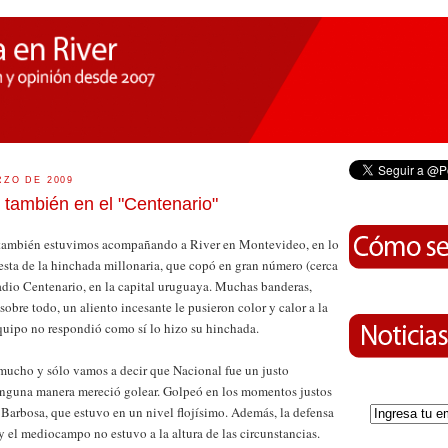
RZO DE 2009
r también en el "Centenario"
también estuvimos acompañando a River en Montevideo, en lo
esta de la hinchada millonaria, que copó en gran número (cerca
tadio Centenario, en la capital uruguaya. Muchas banderas,
obre todo, un aliento incesante le pusieron color y calor a la
quipo no respondió como sí lo hizo su hinchada.
 mucho y sólo vamos a decir que Nacional fue un justo
inguna manera mereció golear. Golpeó en los momentos justos
 Barbosa, que estuvo en un nivel flojísimo. Además, la defensa
y el mediocampo no estuvo a la altura de las circunstancias.