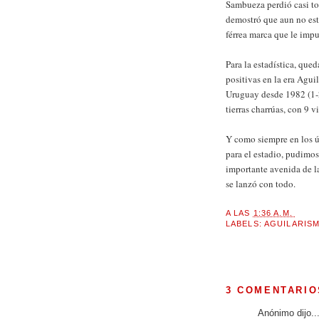
Sambueza perdió casi to
demostró que aun no está 
férrea marca que le impu
Para la estadística, que
positivas en la era Agui
Uruguay desde 1982 (1-
tierras charrúas, con 9 v
Y como siempre en los ú
para el estadio, pudimo
importante avenida de l
se lanzó con todo.
A LAS
1:36 A.M.
LABELS:
AGUILARIS
3 COMENTARIO
Anónimo dijo..