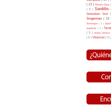
( 23 )
Ramón Díaz
Santillis
( 6 )
Sebastian Srur
Singerman
( 18
Sonzogni
( 2 )
Spo
Tara
suplente
( 1 )
( 5 )
Under Armou
( 5 )
Villarroel
( 3 )