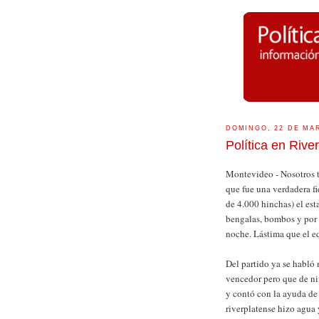
DOMINGO, 22 DE MA
Política en Rive
Montevideo - Nosotros 
que fue una verdadera fi
de 4.000 hinchas) el es
bengalas, bombos y por s
noche. Lástima que el e
Del partido ya se habló
vencedor pero que de n
y contó con la ayuda de
riverplatense hizo agua 