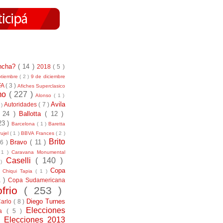
incha?
( 14 )
2018
( 5 )
ptiembre
( 2 )
9 de diciembre
FA
( 3 )
Afiches Superclasico
smo
( 227 )
Alonso
( 1 )
Avila
Autoridades
( 7 )
 )
( 24 )
Ballotta
( 12 )
23 )
Barcelona
( 1 )
Baretta
ujel
( 1 )
BBVA Frances
( 2 )
Brito
Bravo
( 11 )
 6 )
 1 )
Caravana Monumental
Caselli
( 140 )
 )
)
Copa
Chiqui Tapia
( 1 )
1 )
Copa Sudamericana
ofrio
( 253 )
Diego Turnes
Carlo
( 8 )
Elecciones
ía
( 5 )
)
Elecciones 2013