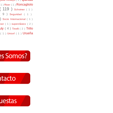
Roncagliolo
( 1 )
River
( 1 )
( 119 )
Schvimer
( 1 )
( 9 )
Seguridad
( 1 )
 )
Socio Internacional
( 1 )
nsor
( 1 )
superclásico
( 2 )
tuty
( 4 )
Trillo
Tinelli
( 2 )
Urueña
r
( 1 )
Unicef
( 1 )