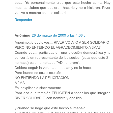
boca. Yo personalmente creo que este hecho suma. Hay
muchos clubes que pudieron hacerlo y no o hicieron. River
vuelve a mostrar que es solidario.
Responder
Anónimo
26 de marzo de 2009 a las 4:06 p.m.
Anónimo..lo decís vos... RIVER VOLVIO A SER SOLIDARIO
PERO NO ENTEINDO EL AGRADECIMIENTO A JMA?
Cuando vos... participas en una elección democrática y te
convertís en representante de los socios. (cosa que este Sr.
no hace) es un empleado "AD honorem".
Debiera seguir la voluntad popular, y no lo hace.
Pero bueno es otra discusión.
NO ENTIENDO LA FELICITACION
A JMA.
Es inexplicable sinceramente.
Para eso que también FELICITEN a todos los que integran
RIVER SOLIDARIO con nombre y apellido...
y cuando se negó que este hecho sumaba?....
el debate es otro. y el hincha político aún no ha sabido