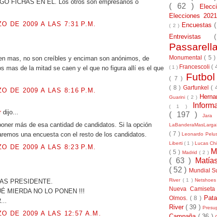
O FICHAS EN EL. Los otros son empresarios o
( 62 )
Elec
Elecciones 20
O DE 2009 A LAS 7:31 P.M.
Encuestas
( 2 )
Entrevistas
Passarel
.
Monumental
( 5 
en mas, no son creíbles y enciman son anónimos, de
Francescoli
( 
( 1 )
s mas de la mitad se caen y el que no figura allí es el que
Futbo
( 7 )
( 8 )
Garfunkel
( 
O DE 2009 A LAS 8:16 P.M.
Herna
Guarini
( 2 )
Inform
( 1 )
er
dijo...
( 197 )
Jara
oner más de esa cantidad de candidatos. Si la opción
LaBanderaMasLarg
( 7 )
aremos una encuesta con el resto de los candidatos.
Leonardo Pel
Liberti
( 1 )
Lucas Chi
O DE 2009 A LAS 8:23 P.M.
M
( 5 )
Madrid
( 2 )
( 63 )
Matía
.
( 52 )
Mundial S
River
( 1 )
Netshoe
AS PRESIDENTE.
Nueva Camiseta
 MIERDA NO LO PONEN !!!
Pat
Olmos.
( 8 )
...
River
( 39 )
Presu
O DE 2009 A LAS 12:57 A.M.
Campaña
( 36 )