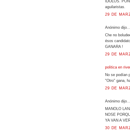
IDOLOS. PONG
aguilaristas.
29 DE MARZ
Anónimo dijo..
Che no bolude
ésos candidato
GANARA !
29 DE MARZ
politica en riv
No se podían p
"Otro" gana, h
29 DE MARZ
Anónimo dijo..
MANOLO LAN
NOSE PORQUÉ
YA VAN A VER
30 DE MARZ