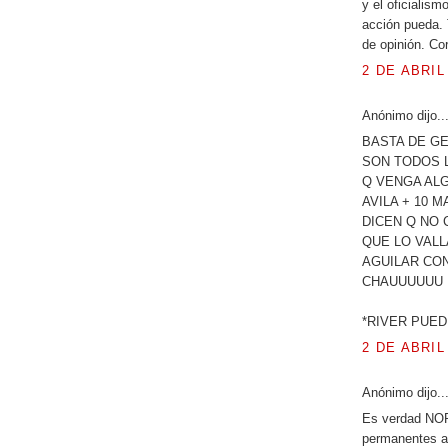
y el oficialism
acción pueda. 
de opinión. Co
2 DE ABRIL
Anónimo dijo..
BASTA DE GE
SON TODOS 
Q VENGA AL
AVILA + 10 MA
DICEN Q NO 
QUE LO VAL
AGUILAR CON
CHAUUUUUU
*RIVER PUED
2 DE ABRIL
Anónimo dijo..
Es verdad NO
permanentes al