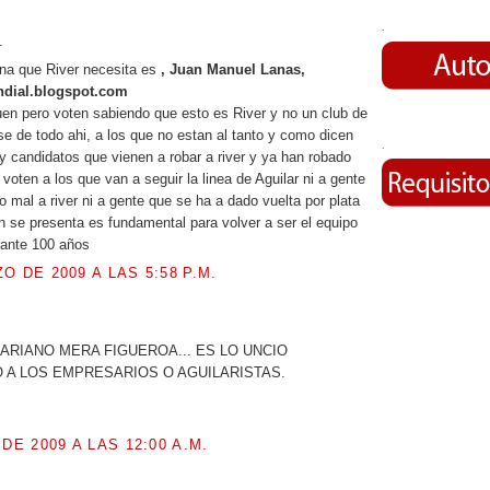
.
.
na que River necesita es
, Juan Manuel Lanas,
dial.blogspot.com
uen pero voten sabiendo que esto es River y no un club de
nse de todo ahi, a los que no estan al tanto y como dicen
.
 candidatos que vienen a robar a river y ya han robado
voten a los que van a seguir la linea de Aguilar ni a gente
o mal a river ni a gente que se ha a dado vuelta por plata
n se presenta es fundamental para volver a ser el equipo
rante 100 años
O DE 2009 A LAS 5:58 P.M.
.
ARIANO MERA FIGUEROA... ES LO UNCIO
 A LOS EMPRESARIOS O AGUILARISTAS.
 DE 2009 A LAS 12:00 A.M.