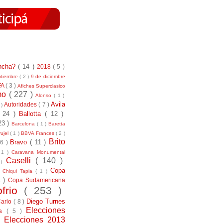
incha?
( 14 )
2018
( 5 )
ptiembre
( 2 )
9 de diciembre
FA
( 3 )
Afiches Superclasico
smo
( 227 )
Alonso
( 1 )
Avila
Autoridades
( 7 )
 )
( 24 )
Ballotta
( 12 )
23 )
Barcelona
( 1 )
Baretta
ujel
( 1 )
BBVA Frances
( 2 )
Brito
Bravo
( 11 )
 6 )
 1 )
Caravana Monumental
Caselli
( 140 )
 )
)
Copa
Chiqui Tapia
( 1 )
1 )
Copa Sudamericana
ofrio
( 253 )
Diego Turnes
Carlo
( 8 )
Elecciones
ía
( 5 )
)
Elecciones 2013