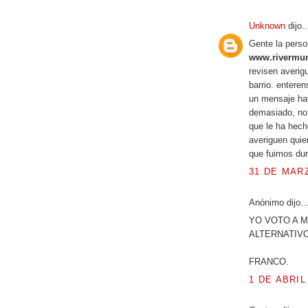
Unknown
dijo..
Gente la perso
www.rivermun
revisen averig
barrio. entere
un mensaje hay
demasiado, no 
que le ha hech
averiguen quie
que fuimos du
31 DE MARZ
Anónimo dijo..
YO VOTO A M
ALTERNATIVO
FRANCO.
1 DE ABRIL