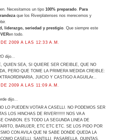
en. Necesitamos un tipo
100% preparado
.
Para
grandeza
que los Riverplatenses nos merecemos y
bir.
, liderazgo, seriedad y prestigio
. Que siempre este
IVER
en todo.
 DE 2009 A LAS 12:33 A.M.
 dijo...
, QUIEN SEA, SI QUIERE SER CREIBLE, QUE NO
A, PERO QUE TOME LA PRIMERA MEDIDA CREIBLE:
TRAORDINARIA, JUICIO Y CASTIGO A AGUILAr...
 DE 2009 A LAS 11:09 A.M.
rde dijo...
NO LO PUEDEN VOTAR A CASELLI. NO PODEMOS SER
AS LOS HINCHAS DE RIVER!!!!!!! NOS VA A
E CHABON. ES TODO LA SEGUNDA LINEA DE
VARITO, BARUJER, ETC ETC ETC. SE LOS PIDO POR
ISMO CON AVILA QUE NI SABE DONDE QUEDA LA
 COMO CASELLI. SANTILLI, PASARELLA, QUINTAS,