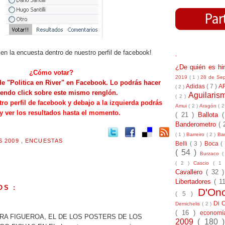
en la encuesta dentro de nuestro perfil de facebook!
-
¿De quién es h
¿Cómo votar?
2019
( 1 )
28 de Se
e "Politica en River" en Facebook. Lo podrás hacer
Adidas
( 7 )
A
( 2 )
endo click sobre este mismo renglón.
Aguilari
( 2 )
tro perfil de facebook y debajo a la izquierda podrás
Amui
( 2 )
Aragón
( 2
 y ver los resultados hasta el momento.
( 21 )
Ballota
Banderometro
( 
( 1 )
Barreiro
( 2 )
Bar
S 2009
,
ENCUESTAS
Belli
( 3 )
Boca
(
( 54 )
Burzaco
(
( 2 )
Cascio
( 1
Cavallero
( 32 
Libertadores
( 1
OS :
D'On
( 5 )
Di 
Demichelis
( 2 )
( 16 )
econom
RA FIGUEROA, EL DE LOS POSTERS DE LOS
2009
( 180 