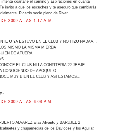
o intenta coartarle el camino y aspiraciones en cuanta
Te invito a que los escuches y te aseguro que cambiarás
rdialmente. Ricardo socio pleno de River.
 DE 2009 A LAS 1:17 A.M.
.
NTE Q YA ESTUVO EN EL CLUB Y NO HIZO NADAA...
LOS MISMO LA MISMA MIERDA
GUIEN DE AFUERA
S ...
CONOCE EL CLUB NI LA CONFITERIA ?? JEEJE
LA CONOCIENDO DE APOQUITO
OCE MUY BIEN EL CLUB Y ASI ESTAMOS...
E*
 DE 2009 A LAS 6:08 P.M.
.
RBERTO ALVAREZ alias Alvarito y BARUJEL 2
cahuetes y chupamedias de los Davicces y los Aguilar,