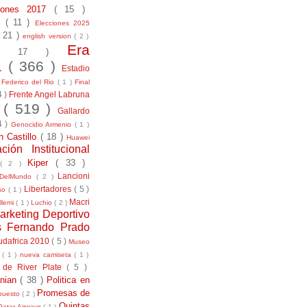
ciones 2017
( 15 )
21
( 11 )
Elecciones 2025
( 21 )
english version
( 2 )
Era
( 17 )
la
( 366 )
Estadio
)
Federico del Rio
( 1 )
Final
4 )
Frente Angel Labruna
l
( 519 )
Gallardo
4 )
Genocidio Armenio
( 1 )
n Castillo
( 18 )
Huawei
ación Institucional
Kiper
( 33 )
( 2 )
Lancioni
aDelMundo
( 2 )
Libertadores
( 5 )
uso
( 1 )
Macri
llemi
( 1 )
Luchio
( 2 )
arketing Deportivo
s Fernando Prado
udafrica 2010
( 5 )
Museo
s
( 1 )
nueva camiseta
( 1 )
 de River Plate
( 5 )
anian
( 38 )
Politica en
Promesas de
puesto
( 2 )
Quintas
Qatar Airways
( 1 )