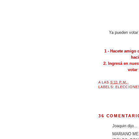
Ya pueden votar 
1 -
Hacete amigo d
haci
2. Ingresá en nues
votar
A LAS
5:11 P.M.
LABELS:
ELECCIONE
36 COMENTARI
Joaquin dijo...
MARIANO ME