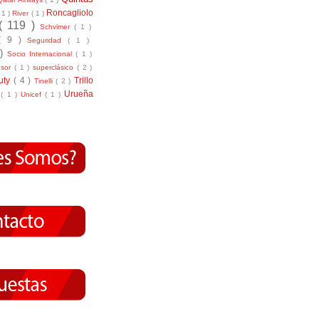
Roncagliolo
( 1 )
River
( 1 )
( 119 )
Schvimer
( 1 )
( 9 )
Seguridad
( 1 )
 )
Socio Internacional
( 1 )
nsor
( 1 )
superclásico
( 2 )
tuty
( 4 )
Trillo
Tinelli
( 2 )
Urueña
r
( 1 )
Unicef
( 1 )