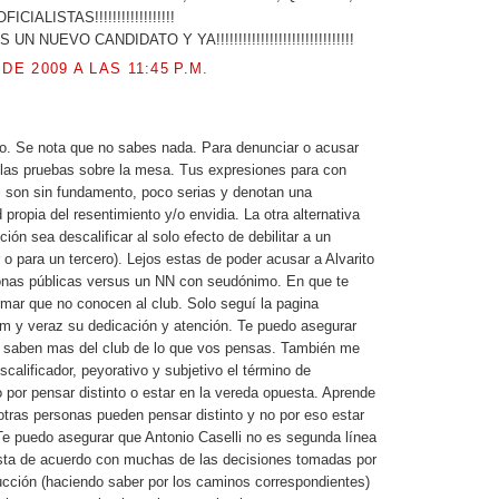
IALISTAS!!!!!!!!!!!!!!!!!!
 NUEVO CANDIDATO Y YA!!!!!!!!!!!!!!!!!!!!!!!!!!!!!!!
DE 2009 A LAS 11:45 P.M.
o. Se nota que no sabes nada. Para denunciar o acusar
las pruebas sobre la mesa. Tus expresiones para con
i son sin fundamento, poco serias y denotan una
propia del resentimiento y/o envidia. La otra alternativa
ción sea descalificar al solo efecto de debilitar a un
 o para un tercero). Lejos estas de poder acusar a Alvarito
onas públicas versus un NN con seudónimo. En que te
rmar que no conocen al club. Solo seguí la pagina
om y veraz su dedicación y atención. Te puedo asegurar
 saben mas del club de lo que vos pensas. También me
calificador, peyorativo y subjetivo el término de
o por pensar distinto o estar en la vereda opuesta. Aprende
otras personas pueden pensar distinto y no por eso estar
e puedo asegurar que Antonio Caselli no es segunda línea
esta de acuerdo con muchas de las decisiones tomadas por
ucción (haciendo saber por los caminos correspondientes)