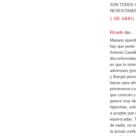
SON TODOS OFIC
NESESITAMOS UN
1 DE ABRIL 
Ricardo
dijo...
Mariano querid
hay que poner 
Antonio Casell
disconformidad 
es que tu inten
adversario (por
y Barujel pers
basas para afi
primeroriver.c
que conocen y
parece muy des
hipócritas, sol
a aceptar que 
equivocadas. T
de nadie, no 
la actual cond