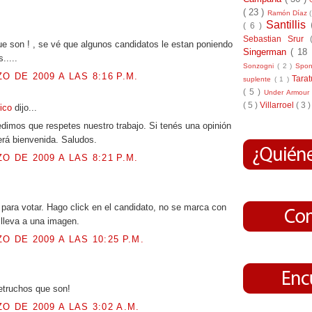
( 23 )
Ramón Díaz
Santillis
.
( 6 )
Sebastian Srur
e son ! , se vé que algunos candidatos le estan poniendo
Singerman
( 18
.....
Sonzogni
( 2 )
Spo
O DE 2009 A LAS 8:16 P.M.
Tara
suplente
( 1 )
( 5 )
Under Armou
( 5 )
Villarroel
( 3 )
tico
dijo...
dimos que respetes nuestro trabajo. Si tenés una opinión
erá bienvenida. Saludos.
O DE 2009 A LAS 8:21 P.M.
.
ara votar. Hago click en el candidato, no se marca con
lleva a una imagen.
O DE 2009 A LAS 10:25 P.M.
.
retruchos que son!
O DE 2009 A LAS 3:02 A.M.