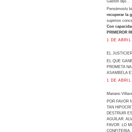
Gaston dijo...
Pensémoslo bi
recuperar la 
supimos conce
Con capacidad
PRIMEROR R
1 DE ABRIL
EL JUSTICIERO
EL QUE GANE
PROMETA NAD
ASAMBELA EX
1 DE ABRIL
Mariano Villave
POR FAVOR 
TAN HIPOCRIT
DESTRUIR ES
AGUILAR. AL
FAVOR. LO M
CONFITERIA,