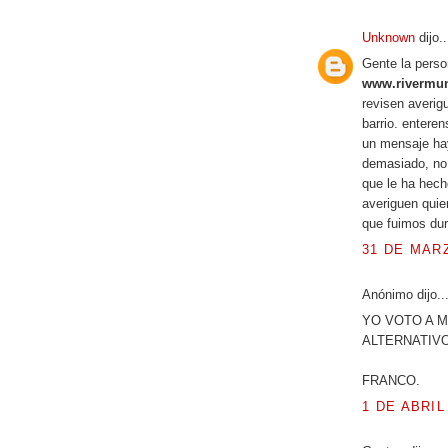
Unknown
dijo..
Gente la perso
www.rivermun
revisen averig
barrio. entere
un mensaje hay
demasiado, no 
que le ha hech
averiguen quie
que fuimos du
31 DE MARZ
Anónimo dijo..
YO VOTO A M
ALTERNATIVO
FRANCO.
1 DE ABRIL