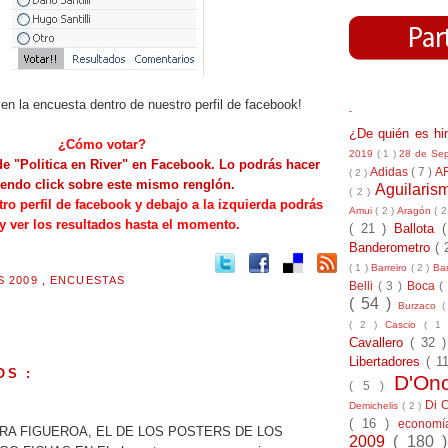
en la encuesta dentro de nuestro perfil de facebook!
-
¿De quién es h
¿Cómo votar?
2019
( 1 )
28 de Se
e "Politica en River" en Facebook. Lo podrás hacer
Adidas
( 7 )
A
( 2 )
endo click sobre este mismo renglón.
Aguilari
( 2 )
tro perfil de facebook y debajo a la izquierda podrás
Amui
( 2 )
Aragón
( 2
 y ver los resultados hasta el momento.
( 21 )
Ballota
Banderometro
( 
( 1 )
Barreiro
( 2 )
Bar
S 2009
,
ENCUESTAS
Belli
( 3 )
Boca
(
( 54 )
Burzaco
(
( 2 )
Cascio
( 1
Cavallero
( 32 
Libertadores
( 1
OS :
D'On
( 5 )
Di 
Demichelis
( 2 )
( 16 )
econom
RA FIGUEROA, EL DE LOS POSTERS DE LOS
2009
( 180 