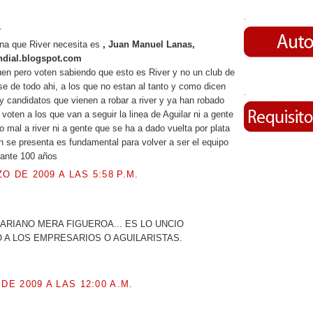
.
.
na que River necesita es
, Juan Manuel Lanas,
dial.blogspot.com
uen pero voten sabiendo que esto es River y no un club de
nse de todo ahi, a los que no estan al tanto y como dicen
.
 candidatos que vienen a robar a river y ya han robado
voten a los que van a seguir la linea de Aguilar ni a gente
o mal a river ni a gente que se ha a dado vuelta por plata
n se presenta es fundamental para volver a ser el equipo
rante 100 años
O DE 2009 A LAS 5:58 P.M.
.
ARIANO MERA FIGUEROA... ES LO UNCIO
 A LOS EMPRESARIOS O AGUILARISTAS.
 DE 2009 A LAS 12:00 A.M.