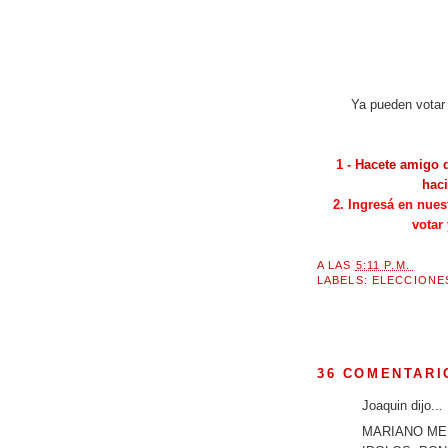
Ya pueden votar 
1 -
Hacete amigo d
haci
2. Ingresá en nues
votar
A LAS
5:11 P.M.
LABELS:
ELECCIONE
36 COMENTARI
Joaquin dijo...
MARIANO ME