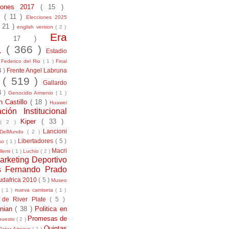
ciones 2017
( 15 )
21
( 11 )
Elecciones 2025
( 21 )
english version
( 2 )
Era
( 17 )
la
( 366 )
Estadio
)
Federico del Rio
( 1 )
Final
4 )
Frente Angel Labruna
l
( 519 )
Gallardo
4 )
Genocidio Armenio
( 1 )
n Castillo
( 18 )
Huawei
ación Institucional
Kiper
( 33 )
( 2 )
Lancioni
aDelMundo
( 2 )
Libertadores
( 5 )
uso
( 1 )
Macri
llemi
( 1 )
Luchio
( 2 )
arketing Deportivo
s Fernando Prado
udafrica 2010
( 5 )
Museo
s
( 1 )
nueva camiseta
( 1 )
 de River Plate
( 5 )
anian
( 38 )
Politica en
Promesas de
puesto
( 2 )
Quintas
Qatar Airways
( 1 )