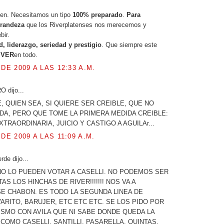
en. Necesitamos un tipo
100% preparado
.
Para
grandeza
que los Riverplatenses nos merecemos y
bir.
, liderazgo, seriedad y prestigio
. Que siempre este
IVER
en todo.
 DE 2009 A LAS 12:33 A.M.
 dijo...
, QUIEN SEA, SI QUIERE SER CREIBLE, QUE NO
A, PERO QUE TOME LA PRIMERA MEDIDA CREIBLE:
TRAORDINARIA, JUICIO Y CASTIGO A AGUILAr...
 DE 2009 A LAS 11:09 A.M.
rde dijo...
NO LO PUEDEN VOTAR A CASELLI. NO PODEMOS SER
AS LOS HINCHAS DE RIVER!!!!!!! NOS VA A
E CHABON. ES TODO LA SEGUNDA LINEA DE
VARITO, BARUJER, ETC ETC ETC. SE LOS PIDO POR
ISMO CON AVILA QUE NI SABE DONDE QUEDA LA
 COMO CASELLI. SANTILLI, PASARELLA, QUINTAS,