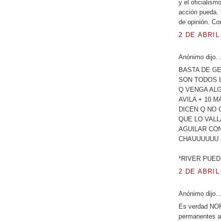
y el oficialism
acción pueda. 
de opinión. Co
2 DE ABRIL
Anónimo dijo..
BASTA DE GE
SON TODOS 
Q VENGA AL
AVILA + 10 MA
DICEN Q NO 
QUE LO VAL
AGUILAR CON
CHAUUUUUU
*RIVER PUED
2 DE ABRIL
Anónimo dijo..
Es verdad NO
permanentes al