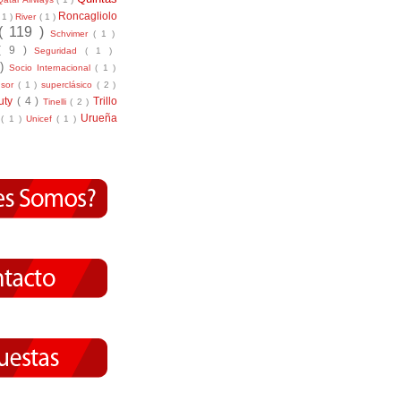
Roncagliolo
( 1 )
River
( 1 )
( 119 )
Schvimer
( 1 )
( 9 )
Seguridad
( 1 )
 )
Socio Internacional
( 1 )
nsor
( 1 )
superclásico
( 2 )
tuty
( 4 )
Trillo
Tinelli
( 2 )
Urueña
r
( 1 )
Unicef
( 1 )