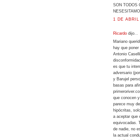
SON TODOS OFIC
NESESITAMOS UN
1 DE ABRIL 
Ricardo
dijo...
Mariano querid
hay que poner 
Antonio Casell
disconformidad 
es que tu inten
adversario (por
y Barujel pers
basas para afi
primeroriver.c
que conocen y
parece muy des
hipócritas, sol
a aceptar que 
equivocadas. T
de nadie, no 
la actual cond