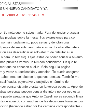
IALISTAS!!!!!!!!!!!!!!!!!!
 NUEVO CANDIDATO Y YA!!!!!!!!!!!!!!!!!!!!!!!!!!!!!!!
DE 2009 A LAS 11:45 P.M.
o. Se nota que no sabes nada. Para denunciar o acusar
las pruebas sobre la mesa. Tus expresiones para con
i son sin fundamento, poco serias y denotan una
propia del resentimiento y/o envidia. La otra alternativa
ción sea descalificar al solo efecto de debilitar a un
 o para un tercero). Lejos estas de poder acusar a Alvarito
onas públicas versus un NN con seudónimo. En que te
rmar que no conocen al club. Solo seguí la pagina
om y veraz su dedicación y atención. Te puedo asegurar
 saben mas del club de lo que vos pensas. También me
calificador, peyorativo y subjetivo el término de
o por pensar distinto o estar en la vereda opuesta. Aprende
otras personas pueden pensar distinto y no por eso estar
e puedo asegurar que Antonio Caselli no es segunda línea
esta de acuerdo con muchas de las decisiones tomadas por
ucción (haciendo saber por los caminos correspondientes)