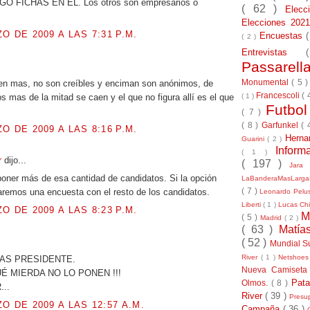
O FICHAS EN EL. Los otros son empresarios o
( 62 )
Elec
Elecciones 20
O DE 2009 A LAS 7:31 P.M.
Encuestas
( 2 )
Entrevistas
Passarel
.
Monumental
( 5 
en mas, no son creíbles y enciman son anónimos, de
Francescoli
( 
( 1 )
s mas de la mitad se caen y el que no figura allí es el que
Futbo
( 7 )
( 8 )
Garfunkel
( 
O DE 2009 A LAS 8:16 P.M.
Herna
Guarini
( 2 )
Inform
( 1 )
er
dijo...
( 197 )
Jara
oner más de esa cantidad de candidatos. Si la opción
LaBanderaMasLarg
( 7 )
aremos una encuesta con el resto de los candidatos.
Leonardo Pel
Liberti
( 1 )
Lucas Chi
O DE 2009 A LAS 8:23 P.M.
M
( 5 )
Madrid
( 2 )
( 63 )
Matía
.
( 52 )
Mundial S
River
( 1 )
Netshoe
AS PRESIDENTE.
Nueva Camiseta
 MIERDA NO LO PONEN !!!
Pat
Olmos.
( 8 )
...
River
( 39 )
Presu
O DE 2009 A LAS 12:57 A.M.
Campaña
( 36 )