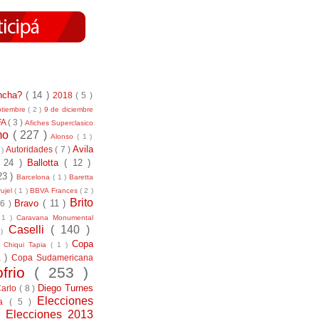
incha?
( 14 )
2018
( 5 )
ptiembre
( 2 )
9 de diciembre
FA
( 3 )
Afiches Superclasico
smo
( 227 )
Alonso
( 1 )
Avila
Autoridades
( 7 )
 )
( 24 )
Ballotta
( 12 )
23 )
Barcelona
( 1 )
Baretta
ujel
( 1 )
BBVA Frances
( 2 )
Brito
Bravo
( 11 )
 6 )
 1 )
Caravana Monumental
Caselli
( 140 )
 )
)
Copa
Chiqui Tapia
( 1 )
1 )
Copa Sudamericana
ofrio
( 253 )
Diego Turnes
Carlo
( 8 )
Elecciones
ía
( 5 )
)
Elecciones 2013