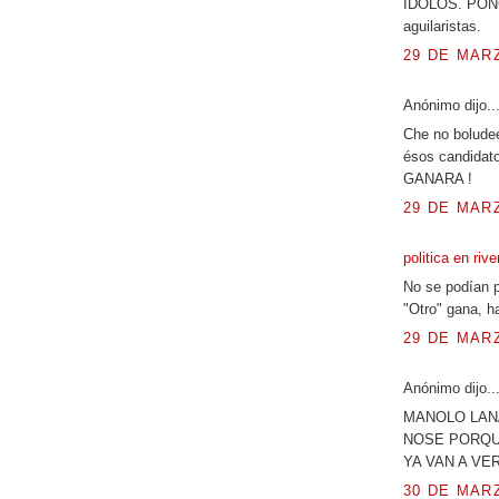
IDOLOS. PONG
aguilaristas.
29 DE MARZ
Anónimo dijo..
Che no bolude
ésos candidato
GANARA !
29 DE MARZ
politica en riv
No se podían p
"Otro" gana, h
29 DE MARZ
Anónimo dijo..
MANOLO LAN
NOSE PORQUÉ
YA VAN A VER
30 DE MARZ