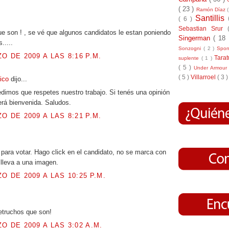
( 23 )
Ramón Díaz
Santillis
.
( 6 )
Sebastian Srur
e son ! , se vé que algunos candidatos le estan poniendo
Singerman
( 18
.....
Sonzogni
( 2 )
Spo
O DE 2009 A LAS 8:16 P.M.
Tara
suplente
( 1 )
( 5 )
Under Armou
( 5 )
Villarroel
( 3 )
tico
dijo...
dimos que respetes nuestro trabajo. Si tenés una opinión
erá bienvenida. Saludos.
O DE 2009 A LAS 8:21 P.M.
.
ara votar. Hago click en el candidato, no se marca con
lleva a una imagen.
O DE 2009 A LAS 10:25 P.M.
.
retruchos que son!
O DE 2009 A LAS 3:02 A.M.