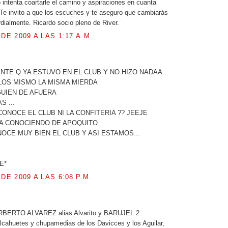
o intenta coartarle el camino y aspiraciones en cuanta
Te invito a que los escuches y te aseguro que cambiarás
rdialmente. Ricardo socio pleno de River.
 DE 2009 A LAS 1:17 A.M.
.
NTE Q YA ESTUVO EN EL CLUB Y NO HIZO NADAA...
LOS MISMO LA MISMA MIERDA
GUIEN DE AFUERA
S ...
CONOCE EL CLUB NI LA CONFITERIA ?? JEEJE
LA CONOCIENDO DE APOQUITO
OCE MUY BIEN EL CLUB Y ASI ESTAMOS...
E*
 DE 2009 A LAS 6:08 P.M.
.
RBERTO ALVAREZ alias Alvarito y BARUJEL 2
cahuetes y chupamedias de los Davicces y los Aguilar,