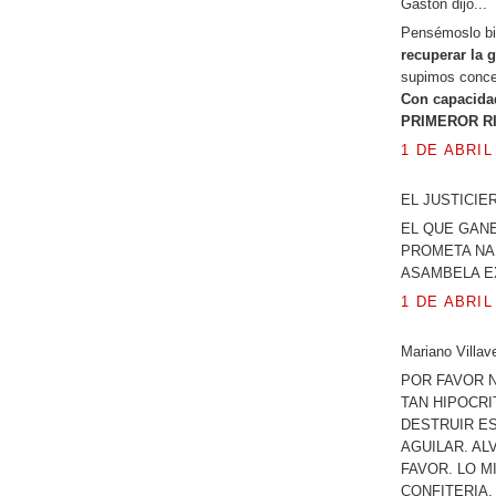
Gaston dijo...
Pensémoslo bi
recuperar la 
supimos conce
Con capacidad
PRIMEROR R
1 DE ABRIL
EL JUSTICIERO
EL QUE GANE
PROMETA NAD
ASAMBELA EX
1 DE ABRIL
Mariano Villave
POR FAVOR 
TAN HIPOCRIT
DESTRUIR ES
AGUILAR. AL
FAVOR. LO M
CONFITERIA,