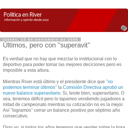
jueves, 13 de noviembre de 2008
Últimos, pero con "superavit"
Es verdad que no hay que mezclar lo institucional con lo
deportivo para poder tomar las mejores deciciones pero es
imposible a esta altura.
Mientras River está último y el presidente dice que
"no
podemos terminar últimos"
la
Comisión Directiva aprobó un
nuevo balance superavitario
. Si, leiste bien, superavitario. O
sea, tenemos déficit pero lo tapamos vendiendo jugadores a
mitad de campeonato mientras su cotización no es la mejor.
Así "logramos" cerrar un balance positivo por séptimo año
consecutivo.
Digo yo, si todos los años tenemos que vender sobre la hora