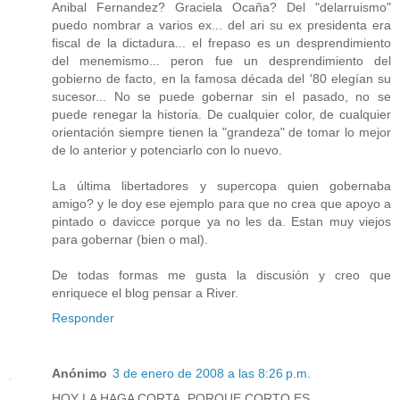
Anibal Fernandez? Graciela Ocaña? Del "delarruismo"
puedo nombrar a varios ex... del ari su ex presidenta era
fiscal de la dictadura... el frepaso es un desprendimiento
del menemismo... peron fue un desprendimiento del
gobierno de facto, en la famosa década del '80 elegían su
sucesor... No se puede gobernar sin el pasado, no se
puede renegar la historia. De cualquier color, de cualquier
orientación siempre tienen la "grandeza" de tomar lo mejor
de lo anterior y potenciarlo con lo nuevo.
La última libertadores y supercopa quien gobernaba
amigo? y le doy ese ejemplo para que no crea que apoyo a
pintado o davicce porque ya no les da. Estan muy viejos
para gobernar (bien o mal).
De todas formas me gusta la discusión y creo que
enriquece el blog pensar a River.
Responder
Anónimo
3 de enero de 2008 a las 8:26 p.m.
HOY LA HAGA CORTA, PORQUE CORTO ES