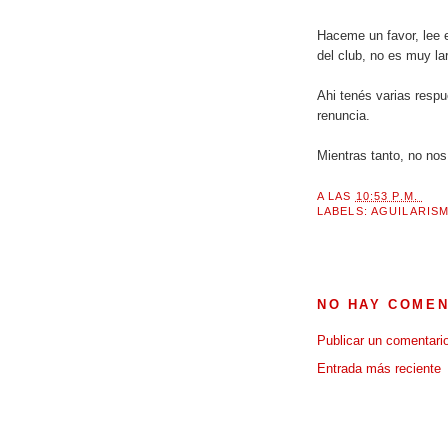
Haceme un favor, lee el
del club, no es muy la
Ahi tenés varias respue
renuncia.
Mientras tanto, no nos
A LAS
10:53 P.M.
LABELS:
AGUILARIS
NO HAY COMEN
Publicar un comentari
Entrada más reciente