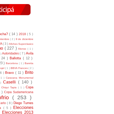
incha?
( 14 )
2018
( 5 )
ptiembre
( 2 )
9 de diciembre
FA
( 3 )
Afiches Superclasico
smo
( 227 )
Alonso
( 1 )
Avila
Autoridades
( 7 )
 )
( 24 )
Ballotta
( 12 )
23 )
Barcelona
( 1 )
Baretta
ujel
( 1 )
BBVA Frances
( 2 )
Brito
Bravo
( 11 )
 6 )
 1 )
Caravana Monumental
Caselli
( 140 )
 )
)
Copa
Chiqui Tapia
( 1 )
1 )
Copa Sudamericana
ofrio
( 253 )
Diego Turnes
Carlo
( 8 )
Elecciones
ía
( 5 )
)
Elecciones 2013