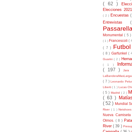
( 62 )
Elec
Elecciones 20
Encuestas
( 2 )
Entrevistas
Passarel
Monumental
( 5 
Francescoli
( 
( 1 )
Futbo
( 7 )
( 8 )
Garfunkel
( 
Herna
Guarini
( 2 )
Inform
( 1 )
( 197 )
Jara
LaBanderaMasLarg
( 7 )
Leonardo Pel
Liberti
( 1 )
Lucas Chi
M
( 5 )
Madrid
( 2 )
( 63 )
Matía
( 52 )
Mundial S
River
( 1 )
Netshoe
Nueva Camiseta
Pat
Olmos.
( 8 )
River
( 39 )
Presu
Campaña
( 36 )