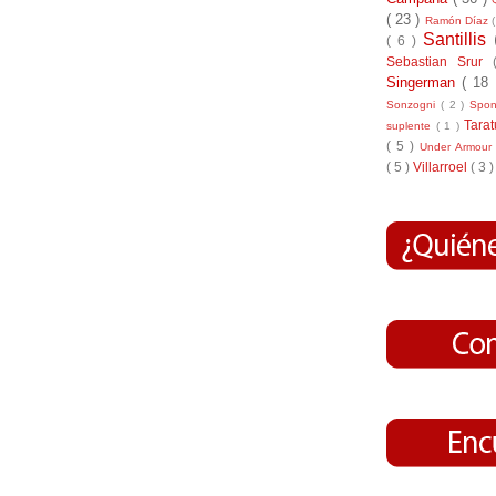
( 23 )
Ramón Díaz
Santillis
( 6 )
Sebastian Srur
Singerman
( 18
Sonzogni
( 2 )
Spo
Tara
suplente
( 1 )
( 5 )
Under Armou
( 5 )
Villarroel
( 3 )