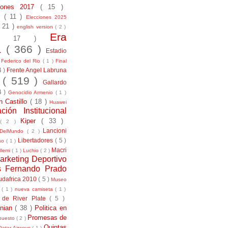
ciones 2017
( 15 )
21
( 11 )
Elecciones 2025
( 21 )
english version
( 2 )
Era
( 17 )
la
( 366 )
Estadio
)
Federico del Rio
( 1 )
Final
4 )
Frente Angel Labruna
l
( 519 )
Gallardo
4 )
Genocidio Armenio
( 1 )
n Castillo
( 18 )
Huawei
ación Institucional
Kiper
( 33 )
( 2 )
Lancioni
aDelMundo
( 2 )
Libertadores
( 5 )
uso
( 1 )
Macri
llemi
( 1 )
Luchio
( 2 )
arketing Deportivo
s Fernando Prado
udafrica 2010
( 5 )
Museo
s
( 1 )
nueva camiseta
( 1 )
 de River Plate
( 5 )
anian
( 38 )
Politica en
Promesas de
puesto
( 2 )
Quintas
Qatar Airways
( 1 )