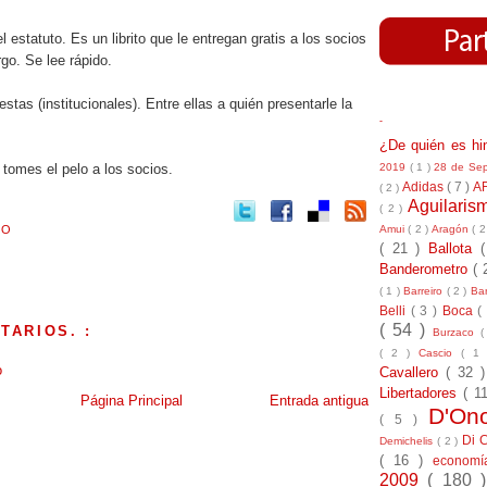
 estatuto. Es un librito que le entregan gratis a los socios
rgo. Se lee rápido.
stas (institucionales). Entre ellas a quién presentarle la
-
¿De quién es h
2019
( 1 )
28 de Se
 tomes el pelo a los socios.
Adidas
( 7 )
A
( 2 )
Aguilari
( 2 )
Amui
( 2 )
Aragón
( 2
MO
( 21 )
Ballota
Banderometro
( 
( 1 )
Barreiro
( 2 )
Bar
Belli
( 3 )
Boca
(
( 54 )
TARIOS. :
Burzaco
(
( 2 )
Cascio
( 1
o
Cavallero
( 32 
Libertadores
( 1
Página Principal
Entrada antigua
D'On
( 5 )
Di 
Demichelis
( 2 )
( 16 )
econom
2009
( 180 