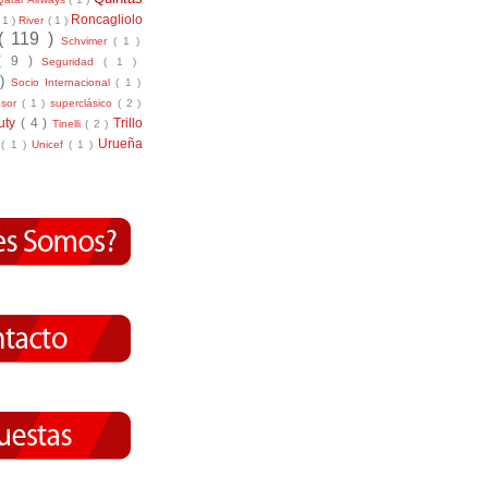
Roncagliolo
( 1 )
River
( 1 )
( 119 )
Schvimer
( 1 )
( 9 )
Seguridad
( 1 )
 )
Socio Internacional
( 1 )
nsor
( 1 )
superclásico
( 2 )
tuty
( 4 )
Trillo
Tinelli
( 2 )
Urueña
r
( 1 )
Unicef
( 1 )