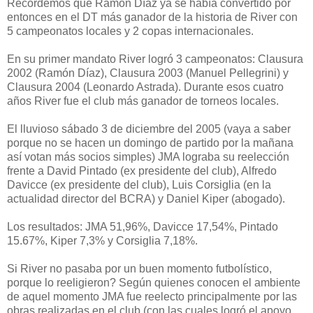
Recordemos que Ramón Díaz ya se había convertido por
entonces en el DT más ganador de la historia de River con
5 campeonatos locales y 2 copas internacionales.
En su primer mandato River logró 3 campeonatos: Clausura
2002 (Ramón Díaz), Clausura 2003 (Manuel Pellegrini) y
Clausura 2004 (Leonardo Astrada). Durante esos cuatro
años River fue el club más ganador de torneos locales.
El lluvioso sábado 3 de diciembre del 2005 (vaya a saber
porque no se hacen un domingo de partido por la mañana
así votan más socios simples) JMA lograba su reelección
frente a David Pintado (ex presidente del club), Alfredo
Davicce (ex presidente del club), Luis Corsiglia (en la
actualidad director del BCRA) y Daniel Kiper (abogado).
Los resultados: JMA 51,96%, Davicce 17,54%, Pintado
15.67%, Kiper 7,3% y Corsiglia 7,18%.
Si River no pasaba por un buen momento futbolístico,
porque lo reeligieron? Según quienes conocen el ambiente
de aquel momento JMA fue reelecto principalmente por las
obras realizadas en el club (con las cuales logró el apoyo