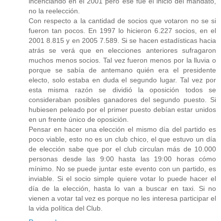
incenciando en el 2001 pero ese fue el inicio del mandato,
no la reelección.
Con respecto a la cantidad de socios que votaron no se si
fueron tan pocos. En 1997 lo hicieron 6.227 socios, en el
2001 8.815 y en 2005 7.589. Si se hacen estadísticas hacia
atrás se verá que en elecciones anteriores sufragaron
muchos menos socios. Tal vez fueron menos por la lluvia o
porque se sabía de antemano quién era el presidente
electo, solo estaba en duda el segundo lugar. Tal vez por
esta misma razón se dividió la oposición todos se
consideraban posibles ganadores del segundo puesto. Si
hubiesen peleado por el primer puesto debían estar unidos
en un frente único de oposición.
Pensar en hacer una elección el mismo día del partido es
poco viable, esto no es un club chico, el que estuvo un día
de elección sabe que por el club circulan más de 10.000
personas desde las 9:00 hasta las 19:00 horas cómo
mínimo. No se puede juntar este evento con un partido, es
inviable. Si el socio simple quiere votar lo puede hacer el
día de la elección, hasta lo van a buscar en taxi. Si no
vienen a votar tal vez es porque no les interesa participar el
la vida política del Club.